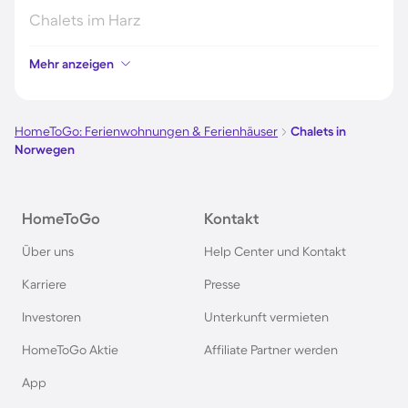
Chalets im Harz
Mehr anzeigen
Chalets im Schwarzwald
Chalets in Schweden
HomeToGo: Ferienwohnungen & Ferienhäuser
Chalets in
Norwegen
Chalets in Italien
HomeToGo
Kontakt
Chalets in Holland
Über uns
Help Center und Kontakt
Chalets im Bayerischen Wald
Karriere
Presse
Investoren
Unterkunft vermieten
Chalets im Zillertal
HomeToGo Aktie
Affiliate Partner werden
Chalets in Deutschland
App