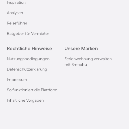
Inspiration
Chalets in Bayern
Analysen
Reiseführer
Chalets in Renesse
Ratgeber für Vermieter
Chalets in Frankreich
Rechtliche Hinweise
Unsere Marken
Chalets in der Eifel
Nutzungsbedingungen
Ferienwohnung verwalten
mit Smoobu
Datenschutzerklärung
Chalets in der Schweiz
Impressum
So funktioniert die Plattform
Chalets am Ijsselmeer
Inhaltliche Vorgaben
Chalets in Polen
Chalets in den Alpen