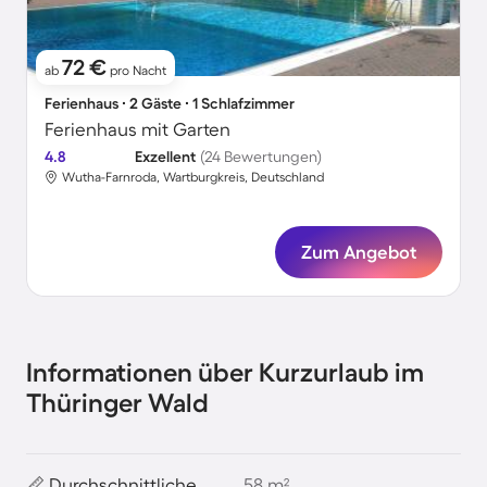
72 €
ab
pro Nacht
Ferienhaus ∙ 2 Gäste ∙ 1 Schlafzimmer
Ferienhaus mit Garten
4.8
Exzellent
(24 Bewertungen)
Wutha-Farnroda, Wartburgkreis, Deutschland
Zum Angebot
Informationen über Kurzurlaub im
Thüringer Wald
📏 Durchschnittliche
58 m²