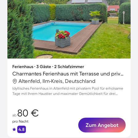
Ferienhaus ∙ 3 Gäste ∙ 2 Schlafzimmer
Charmantes Ferienhaus mit Terrasse und privatem Pool | Haustiere sind willkommen
Altenfeld, Ilm-Kreis, Deutschland
Idyllisches Ferienhaus in Altenfeld mit privatem Pool für erholsame
Tage mit Ihrem Haustier und maximaler Gemütlichkeit für drei
Gäste
80 €
ab
pro Nacht
Zum Angebot
4.8