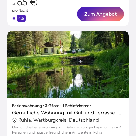
65 €
ab
pro Nacht
Zum Angebot
4.5
Ferienwohnung ∙ 3 Gäste ∙ 1 Schlafzimmer
Gemütliche Wohnung mit Grill und Terrasse | Hunde erlaubt
Ruhla, Wartburgkreis, Deutschland
Gemütliche Ferienwohnung mit Balkon in ruhiger Lage für bis zu 3
Personen und haustierfreundlichem Ambiente in Ruhla