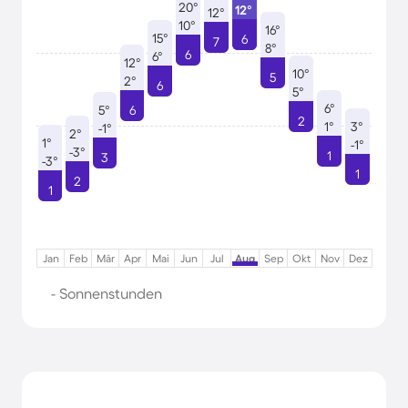
20°
12°
12°
10°
16°
15°
6
7
8°
6
6°
12°
10°
5
2°
6
5°
6°
5°
6
2
1°
3°
-1°
2°
1°
-1°
-3°
1
3
-3°
1
2
1
Jan
Feb
Mär
Apr
Mai
Jun
Jul
Aug
Sep
Okt
Nov
Dez
- Sonnenstunden