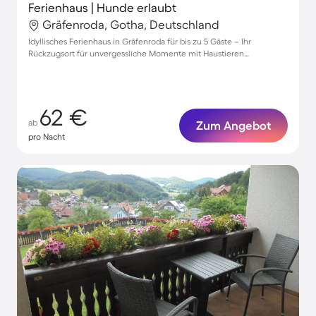
Ferienhaus | Hunde erlaubt
Gräfenroda, Gotha, Deutschland
Idyllisches Ferienhaus in Gräfenroda für bis zu 5 Gäste – Ihr
Rückzugsort für unvergessliche Momente mit Haustieren
willkommen!
62 €
ab
Zum Angebot
pro Nacht