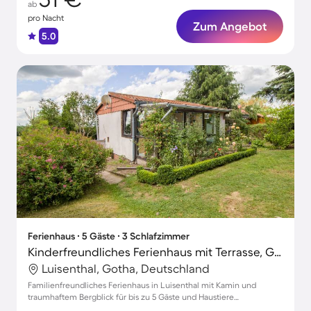
ab
pro Nacht
Zum Angebot
5.0
Ferienhaus ∙ 5 Gäste ∙ 3 Schlafzimmer
Kinderfreundliches Ferienhaus mit Terrasse, Grill und Garten | Naturblick | Haustierfreundlich
Luisenthal, Gotha, Deutschland
Familienfreundliches Ferienhaus in Luisenthal mit Kamin und
traumhaftem Bergblick für bis zu 5 Gäste und Haustiere
willkommen!