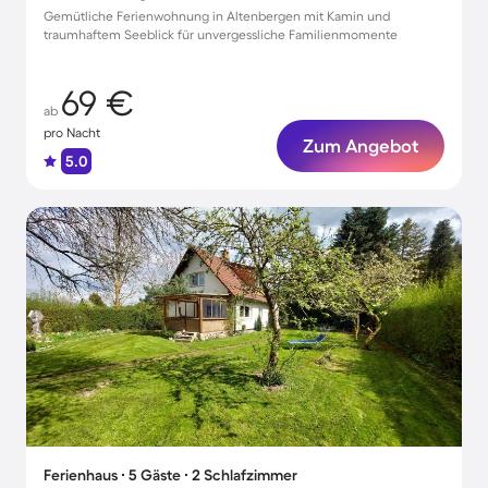
Gemütliche Ferienwohnung in Altenbergen mit Kamin und
traumhaftem Seeblick für unvergessliche Familienmomente
69 €
ab
pro Nacht
Zum Angebot
5.0
Ferienhaus ∙ 5 Gäste ∙ 2 Schlafzimmer