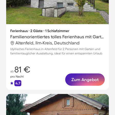
Ferienhaus ∙ 2 Gäste ∙ 1 Schlafzimmer
Familienorientiertes tolles Ferienhaus mit Garten, Grill und Terrasse | Haustiere sind willkommen
Altenfeld, Ilm-Kreis, Deutschland
Idyllisches Ferienhaus in Altenfeld für 2 Personen mit Garten und
familientauglicher Ausstattung, ideal für einen entspannten Urlaub
81 €
ab
pro Nacht
Zum Angebot
4.7