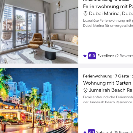
Ferienwohnung mit P
Dubai Marina, Duba
Luxuriöse Ferienwohnung mit p
Dubai Marina für unvergesslic
5.0
Exzellent
(2 Bewer
Ferienwohnung ∙ 7 Gäste ∙
Wohnung mit Garten 
Familienfreundliche Ferienwoh
der Jumeirah Beach Residence f
4.1
Sehr gut
(15 Bewer