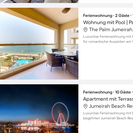
Ferienwohnung ∙ 2 Gäste ∙
Wohnung mit Pool | P
Luxuriöse Ferienwohnung mit B
für romantische Auszeiten am 
Ferienwohnung ∙ 10 Gäste 
Apartment mit Terrass
Luxuriöse Ferienwohnung mit Po
begehrten Jumeirah Beach Res