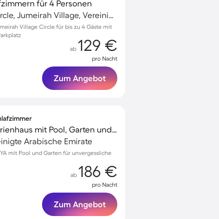
fzimmern für 4 Personen
Jumeirah Village Circle, Jumeirah Village, Vereinigte Arabische Emirate
irah Village Circle für bis zu 4 Gäste mit
arkplatz
129 €
ab
pro Nacht
Zum Angebot
chlafzimmer
Voll ausgestattetes Ferienhaus mit Pool, Garten und Terrasse
inigte Arabische Emirate
YA mit Pool und Garten für unvergessliche
186 €
ab
pro Nacht
Zum Angebot