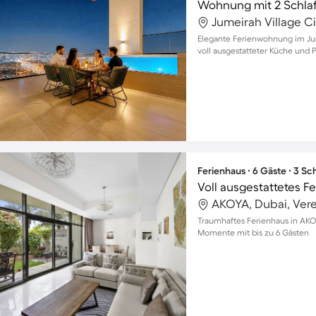
Wohnung mit 2 Schla
Elegante Ferienwohnung im Jume
voll ausgestatteter Küche und P
Ferienhaus ∙ 6 Gäste ∙ 3 S
AKOYA, Dubai, Vere
Traumhaftes Ferienhaus in AKO
Momente mit bis zu 6 Gästen