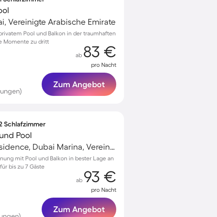
ool
i, Vereinigte Arabische Emirate
rivatem Pool und Balkon in der traumhaften
he Momente zu dritt
83 €
ab
pro Nacht
Zum Angebot
tungen)
 2 Schlafzimmer
und Pool
Jumeirah Beach Residence, Dubai Marina, Vereinigte Arabische Emirate
nung mit Pool und Balkon in bester Lage an
ür bis zu 7 Gäste
93 €
ab
pro Nacht
Zum Angebot
tungen)