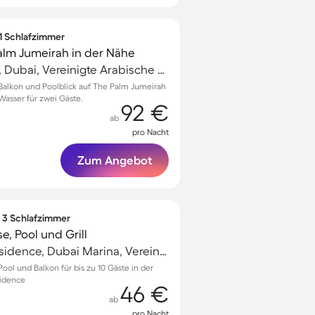
 1 Schlafzimmer
alm Jumeirah in der Nähe
The Palm Jumeirah, Dubai, Vereinigte Arabische Emirate
alkon und Poolblick auf The Palm Jumeirah
Wasser für zwei Gäste.
92 €
ab
pro Nacht
Zum Angebot
∙ 3 Schlafzimmer
e, Pool und Grill
Jumeirah Beach Residence, Dubai Marina, Vereinigte Arabische Emirate
ol und Balkon für bis zu 10 Gäste in der
idence
46 €
ab
pro Nacht