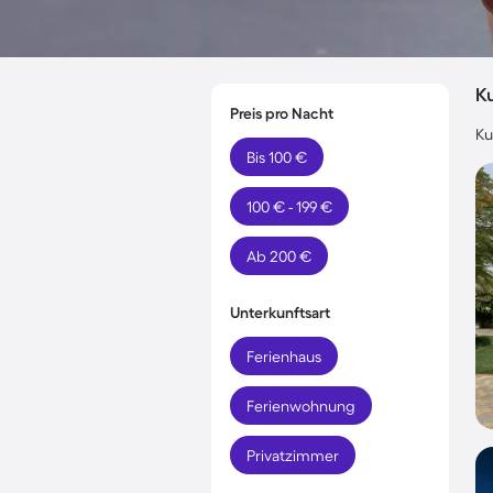
K
Preis pro Nacht
Ku
Bis 100 €
100 € - 199 €
Ab 200 €
Unterkunftsart
Ferienhaus
Ferienwohnung
Privatzimmer