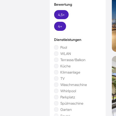
Bewertung
4,5+
4+
Dienstleistungen
Pool
WLAN
Terrasse/Balkon
Küche
Klimaanlage
TV
Waschmaschine
Whirlpool
Parkplatz
Spülmaschine
Garten
Sauna