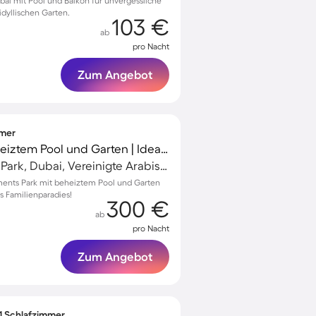
ai mit Pool und Balkon für unvergessliche
idyllischen Garten.
103 €
ab
pro Nacht
Zum Angebot
mmer
Villa mit Terrasse, beheiztem Pool und Garten | Ideal für Homeoffice
Dubai Investments Park, Dubai, Vereinigte Arabische Emirate
tments Park mit beheiztem Pool und Garten
es Familienparadies!
300 €
ab
pro Nacht
Zum Angebot
 1 Schlafzimmer