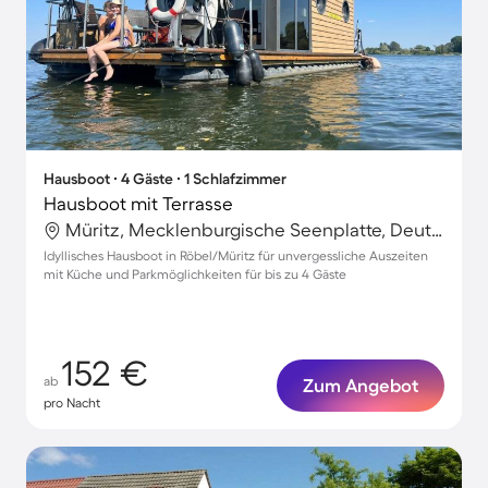
Hausboot ∙ 4 Gäste ∙ 1 Schlafzimmer
Hausboot mit Terrasse
Müritz, Mecklenburgische Seenplatte, Deutschland
Idyllisches Hausboot in Röbel/Müritz für unvergessliche Auszeiten
mit Küche und Parkmöglichkeiten für bis zu 4 Gäste
152 €
ab
Zum Angebot
pro Nacht