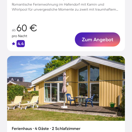
Romantische Ferienwohnung im Hafendorf mit Kamin und
Whirlpool für unvergessliche Momente zu zweit mit traumhaftem
Seeblick
60 €
ab
pro Nacht
Zum Angebot
4.4
Ferienhaus ∙ 4 Gäste ∙ 2 Schlafzimmer