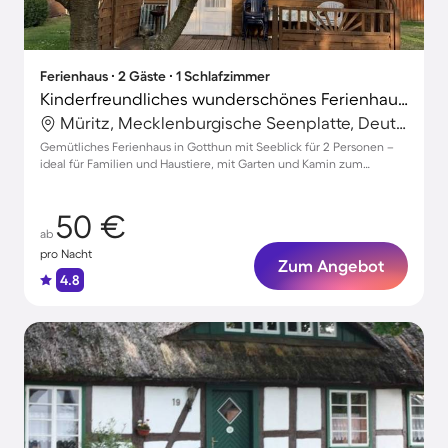
Ferienhaus ∙ 2 Gäste ∙ 1 Schlafzimmer
Kinderfreundliches wunderschönes Ferienhaus mit Garten und Grill | Seeblick | Hunde erlaubt
Müritz, Mecklenburgische Seenplatte, Deutschland
Gemütliches Ferienhaus in Gotthun mit Seeblick für 2 Personen –
ideal für Familien und Haustiere, mit Garten und Kamin zum
Entspannen.
50 €
ab
pro Nacht
Zum Angebot
4.8