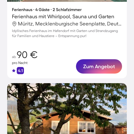
Ferienhaus ∙ 4 Gäste ∙ 2 Schlafzimmer
Ferienhaus mit Whirlpool, Sauna und Garten
Müritz, Mecklenburgische Seenplatte, Deutschland
Idyllisches Ferienhaus im Hafendorf mit Garten und Strandzugang
für Familien und Haustiere – Entspannung pur!
90 €
ab
pro Nacht
Zum Angebot
4.1