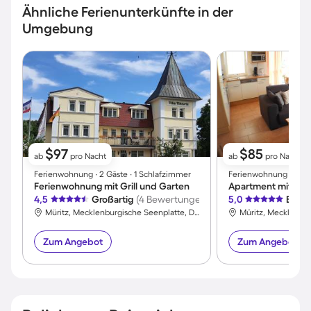
Ähnliche Ferienunterkünfte in der
Umgebung
$97
$85
ab
pro Nacht
ab
pro Nacht
Ferienwohnung ∙ 2 Gäste ∙ 1 Schlafzimmer
Ferienwohnung ∙ 4 Gä
Ferienwohnung mit Grill und Garten
Apartment mit Sau
4,5
Großartig
(4 Bewertungen)
5,0
Exzel
Müritz, Mecklenburgische Seenplatte, Deutschland
Zum Angebot
Zum Angebot