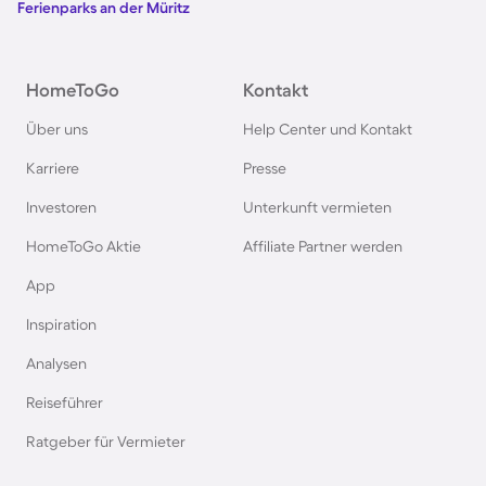
Ferienparks an der Müritz
Ferienparks im Harz
Ferienparks auf Usedom
HomeToGo
Kontakt
Über uns
Help Center und Kontakt
Ferienparks auf Texel
Karriere
Presse
Ferienparks im Schwarzwald
Investoren
Unterkunft vermieten
HomeToGo Aktie
Affiliate Partner werden
Ferienparks in Schweden
App
Inspiration
Ferienparks in Italien
Analysen
Ferienparks in Holland
Reiseführer
Ratgeber für Vermieter
Ferienparks an der Mecklenburgischen
Seenplatte