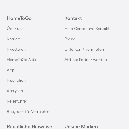
Ferienparks im Harz
HomeToGo
Kontakt
Ferienparks auf Usedom
Über uns
Help Center und Kontakt
Ferienparks auf Texel
Karriere
Presse
Investoren
Unterkunft vermieten
Ferienparks im Schwarzwald
HomeToGo Aktie
Affiliate Partner werden
Ferienparks in Schweden
App
Inspiration
Ferienparks in Italien
Analysen
Reiseführer
Ferienparks in Holland
Ratgeber für Vermieter
Ferienparks an der Mecklenburgischen
Rechtliche Hinweise
Seenplatte
Unsere Marken