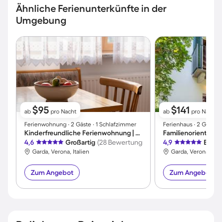
Ähnliche Ferienunterkünfte in der
Umgebung
$95
$141
ab
pro Nacht
ab
pro Nacht
Ferienwohnung ∙ 2 Gäste ∙ 1 Schlafzimmer
Ferienhaus ∙ 2 Gäste ∙
Kinderfreundliche Ferienwohnung | Hunde erlaubt
4,6
Großartig
(28 Bewertungen)
4,9
Exzel
Garda, Verona, Italien
Garda, Verona, Ital
Zum Angebot
Zum Angebot