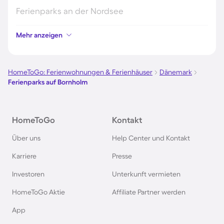
Ferienparks an der Nordsee
Mehr anzeigen
Ferienparks in Kroatien
Ferienparks in Österreich
HomeToGo: Ferienwohnungen & Ferienhäuser
Dänemark
Ferienparks auf Bornholm
Ferienparks im Harz
HomeToGo
Kontakt
Ferienparks auf Usedom
Über uns
Help Center und Kontakt
Ferienparks auf Texel
Karriere
Presse
Investoren
Unterkunft vermieten
Ferienparks im Schwarzwald
HomeToGo Aktie
Affiliate Partner werden
Ferienparks in Schweden
App