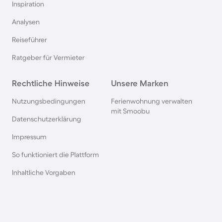
Inspiration
Ferienparks in Italien
Analysen
Reiseführer
Ferienparks in Holland
Ratgeber für Vermieter
Ferienparks an der Mecklenburgischen
Rechtliche Hinweise
Seenplatte
Unsere Marken
Nutzungsbedingungen
Ferienwohnung verwalten
Ferienparks auf Sardinien
mit Smoobu
Datenschutzerklärung
Impressum
Ferienparks in Winterberg
So funktioniert die Plattform
Ferienparks in Bibione
Inhaltliche Vorgaben
Ferienparks an der Polnischen Ostsee