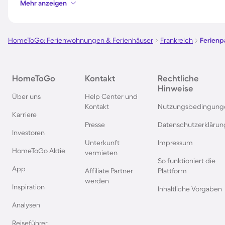
Mehr anzeigen
Ferienparks auf Sardinien
Ferienparks in Wint
HomeToGo: Ferienwohnungen & Ferienhäuser
Frankreich
Ferienp
Ferienparks an der Polnischen
Ferienparks in Deut
Ostsee
HomeToGo
Kontakt
Rechtliche
Hinweise
Ferienparks in Norwegen
Ferienparks in der 
Über uns
Help Center und
Kontakt
Nutzungsbedingung
Karriere
Ferienparks in Spanien
Ferienparks in Baye
Presse
Datenschutzerklärun
Investoren
Unterkunft
Impressum
Ferienparks auf Bornholm
Ferienparks in Gard
HomeToGo Aktie
vermieten
So funktioniert die
App
Affiliate Partner
Plattform
Ferienparks in der Eifel
Ferienparks in Südf
werden
Inspiration
Inhaltliche Vorgaben
Analysen
Ferienparks im Sauerland
Ferienparks auf Gra
Reiseführer