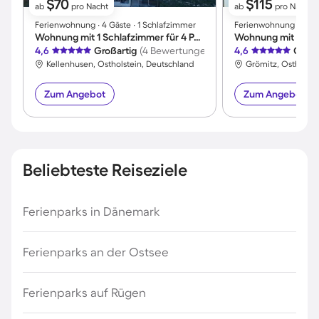
$70
$115
ab
pro Nacht
ab
pro Nacht
Ferienwohnung ∙ 4 Gäste ∙ 1 Schlafzimmer
Ferienwohnung ∙ 2 Gäs
Wohnung mit 1 Schlafzimmer für 4 Personen
Wohnung mit Garte
4,6
Großartig
(4 Bewertungen)
4,6
Großa
Kellenhusen, Ostholstein, Deutschland
Grömitz, Ostholste
Zum Angebot
Zum Angebot
Beliebteste Reiseziele
Ferienparks in Dänemark
Ferienparks an der Ostsee
Ferienparks auf Rügen