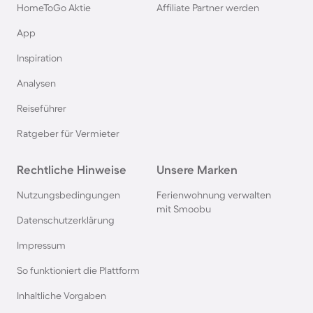
HomeToGo Aktie
Affiliate Partner werden
Ferienparks in Schweden
App
Inspiration
Ferienparks in Italien
Analysen
Ferienparks in Holland
Reiseführer
Ratgeber für Vermieter
Ferienparks auf Sardinien
Rechtliche Hinweise
Unsere Marken
Ferienparks in Winterberg
Nutzungsbedingungen
Ferienwohnung verwalten
mit Smoobu
Ferienparks in Bibione
Datenschutzerklärung
Impressum
Ferienparks an der Polnischen Ostsee
So funktioniert die Plattform
Inhaltliche Vorgaben
Ferienparks in Deutschland