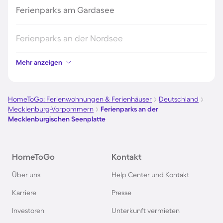
Ferienparks am Gardasee
Ferienparks an der Nordsee
Mehr anzeigen
Ferienparks in Kroatien
Ferienparks in Österreich
HomeToGo: Ferienwohnungen & Ferienhäuser
Deutschland
Mecklenburg-Vorpommern
Ferienparks an der
Mecklenburgischen Seenplatte
Ferienparks im Harz
Ferienparks auf Usedom
HomeToGo
Kontakt
Über uns
Help Center und Kontakt
Ferienparks auf Texel
Karriere
Presse
Ferienparks im Schwarzwald
Investoren
Unterkunft vermieten