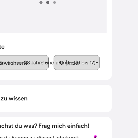
te
wachsene (18 Jahre und älter)
Kinder (0 bis 17)
 zu wissen
uchst du was? Frag mich einfach!
 du Fragen zu dieser Unterkunft