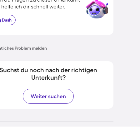
 helfe ich dir schnell weiter.
g
Dash
tliches Problem melden
Suchst du noch nach der richtigen
Unterkunft?
Weiter suchen