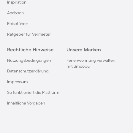
Inspiration
Angelurlaub in Polen
Analysen
Reiseführer
Angelurlaub in Mecklenburg-Vorpommern
Ratgeber für Vermieter
Angelurlaub in Island
Rechtliche Hinweise
Unsere Marken
Angelurlaub in Nordrhein-Westfalen
Nutzungsbedingungen
Ferienwohnung verwalten
mit Smoobu
Datenschutzerklärung
Angelurlaub in Tschechien
Impressum
So funktioniert die Plattform
Inhaltliche Vorgaben