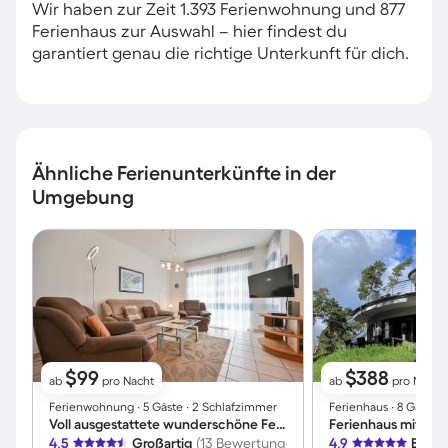
Wir haben zur Zeit 1.393 Ferienwohnung und 877
Ferienhaus zur Auswahl – hier findest du
garantiert genau die richtige Unterkunft für dich.
Ähnliche Ferienunterkünfte in der
Umgebung
$99
$388
ab
pro Nacht
ab
pro Nacht
Ferienwohnung ∙ 5 Gäste ∙ 2 Schlafzimmer
Ferienhaus ∙ 8 Gäste 
Voll ausgestattete wunderschöne Ferienwohnung mit Terrasse und Garten | Nah am Strand | Haustiere sind willkommen
4,5
Großartig
(13 Bewertungen)
4,9
Exzel