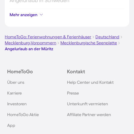
Angelurlaub in Schweden
Mehr anzeigen
Angelurlaub in Holland
Angelurlaub an der Mecklenburgischen
HomeToGo: Ferienwohnungen & Ferienhäuser
Deutschland
Seenplatte
Mecklenburg-Vorpommern
Mecklenburgische Seenplatte
Angelurlaub an der Müritz
Angelurlaub in Deutschland
HomeToGo
Kontakt
Angelurlaub in Norwegen
Über uns
Help Center und Kontakt
Angelurlaub in Bayern
Karriere
Presse
Investoren
Unterkunft vermieten
Angelurlaub in Frankreich
HomeToGo Aktie
Affiliate Partner werden
App
Angelurlaub in Brandenburg