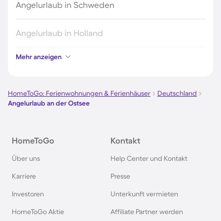
Angelurlaub in Schweden
Angelurlaub in Holland
Mehr anzeigen
Angelurlaub an der Mecklenburgischen
Seenplatte
HomeToGo: Ferienwohnungen & Ferienhäuser
Deutschland
Angelurlaub in Deutschland
Angelurlaub an der Ostsee
Angelurlaub in Norwegen
HomeToGo
Kontakt
Angelurlaub an der Müritz
Über uns
Help Center und Kontakt
Karriere
Presse
Angelurlaub in Bayern
Investoren
Unterkunft vermieten
HomeToGo Aktie
Affiliate Partner werden
Angelurlaub in Frankreich