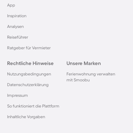
App
Angelurlaub in Brandenburg
Inspiration
Analysen
Angelurlaub in Polen
Reiseführer
Angelurlaub in Mecklenburg-Vorpommern
Ratgeber für Vermieter
Rechtliche Hinweise
Angelurlaub in Island
Unsere Marken
Nutzungsbedingungen
Ferienwohnung verwalten
Angelurlaub in Nordrhein-Westfalen
mit Smoobu
Datenschutzerklärung
Impressum
Angelurlaub in Tschechien
So funktioniert die Plattform
Inhaltliche Vorgaben