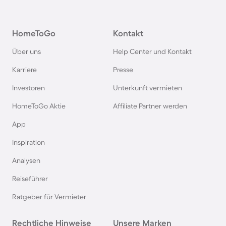
Angelurlaub in Deutschland
HomeToGo
Kontakt
Angelurlaub in Norwegen
Über uns
Help Center und Kontakt
Karriere
Presse
Angelurlaub an der Müritz
Investoren
Unterkunft vermieten
HomeToGo Aktie
Affiliate Partner werden
Angelurlaub in Bayern
App
Angelurlaub in Frankreich
Inspiration
Analysen
Angelurlaub in Brandenburg
Reiseführer
Angelurlaub in Polen
Ratgeber für Vermieter
Rechtliche Hinweise
Angelurlaub in Mecklenburg-Vorpommern
Unsere Marken