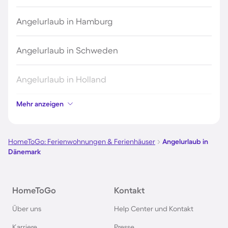
Angelurlaub in Hamburg
Angelurlaub in Schweden
Angelurlaub in Holland
Mehr anzeigen
Angelurlaub an der Mecklenburgischen
Seenplatte
HomeToGo: Ferienwohnungen & Ferienhäuser
Angelurlaub in
Angelurlaub in Deutschland
Dänemark
Angelurlaub in Norwegen
HomeToGo
Kontakt
Angelurlaub an der Müritz
Über uns
Help Center und Kontakt
Karriere
Presse