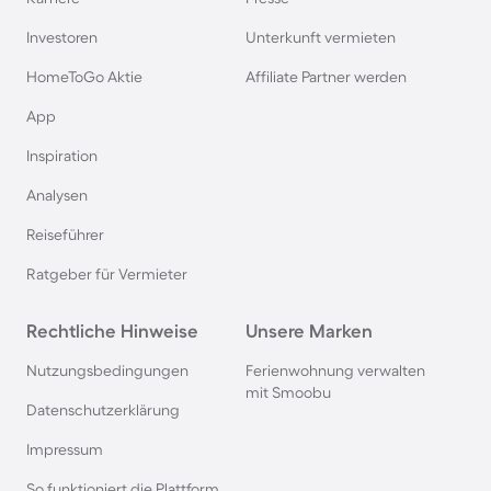
Angelurlaub in Bayern
Investoren
Unterkunft vermieten
HomeToGo Aktie
Affiliate Partner werden
Angelurlaub in Frankreich
App
Angelurlaub in Brandenburg
Inspiration
Analysen
Angelurlaub in Polen
Reiseführer
Angelurlaub in Mecklenburg-Vorpommern
Ratgeber für Vermieter
Rechtliche Hinweise
Angelurlaub in Island
Unsere Marken
Nutzungsbedingungen
Ferienwohnung verwalten
Angelurlaub in Nordrhein-Westfalen
mit Smoobu
Datenschutzerklärung
Impressum
Angelurlaub in Tschechien
So funktioniert die Plattform