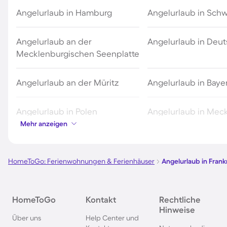
Angelurlaub in Hamburg
Angelurlaub in Sch
Angelurlaub an der
Angelurlaub in Deu
Mecklenburgischen Seenplatte
Angelurlaub an der Müritz
Angelurlaub in Baye
Angelurlaub in Polen
Angelurlaub in Mec
Vorpommern
Mehr anzeigen
Angelurlaub in Nordrhein-
Angelurlaub in Tsch
HomeToGo: Ferienwohnungen & Ferienhäuser
Angelurlaub in Frank
Westfalen
HomeToGo
Kontakt
Rechtliche
Hinweise
Über uns
Help Center und