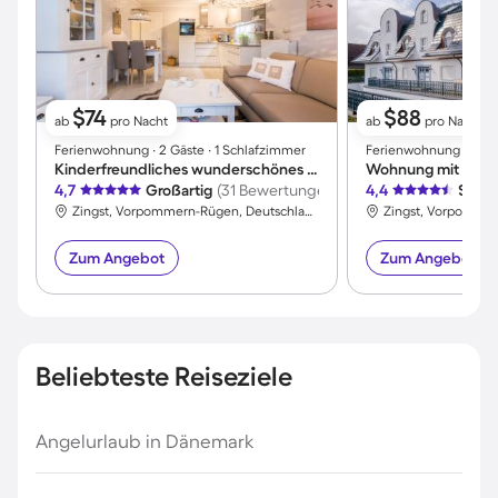
$74
$88
ab
pro Nacht
ab
pro Nacht
Ferienwohnung ∙ 2 Gäste ∙ 1 Schlafzimmer
Ferienwohnung ∙ 4 Gäs
Kinderfreundliches wunderschönes Apartment mit Terrasse und Garten | Haustiere sind willkommen
4,7
Großartig
(31 Bewertungen)
4,4
Sehr 
Zingst, Vorpommern-Rügen, Deutschland
Zum Angebot
Zum Angebot
Beliebteste Reiseziele
Angelurlaub in Dänemark