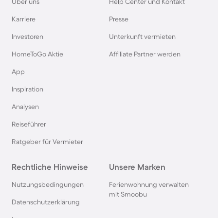
Über uns
Help Center und Kontakt
Angelurlaub in Bayern
Karriere
Presse
Angelurlaub in Frankreich
Investoren
Unterkunft vermieten
HomeToGo Aktie
Affiliate Partner werden
Angelurlaub in Brandenburg
App
Inspiration
Angelurlaub in Polen
Analysen
Angelurlaub in Mecklenburg-Vorpommern
Reiseführer
Ratgeber für Vermieter
Angelurlaub in Island
Rechtliche Hinweise
Unsere Marken
Angelurlaub in Nordrhein-Westfalen
Nutzungsbedingungen
Ferienwohnung verwalten
mit Smoobu
Angelurlaub in Tschechien
Datenschutzerklärung