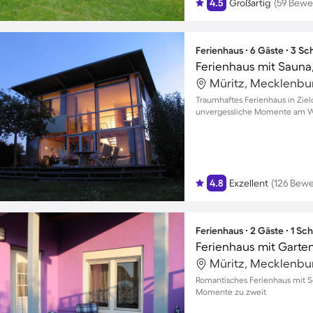
4.5
Großartig
(59 Bewe
Ferienhaus ∙ 6 Gäste ∙ 3 S
Traumhaftes Ferienhaus in Ziel
unvergessliche Momente am Wa
4.8
Exzellent
(126 Bew
Ferienhaus ∙ 2 Gäste ∙ 1 Sc
Ferienhaus mit Garten,
Romantisches Ferienhaus mit Se
Momente zu zweit