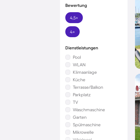
Bewertung
4,5+
4+
Dienstleistungen
Pool
WLAN
Klimaanlage
Küche
Terrasse/Balkon
Parkplatz
TV
Waschmaschine
Garten
Spülmaschine
Mikrowelle
Whirlpool