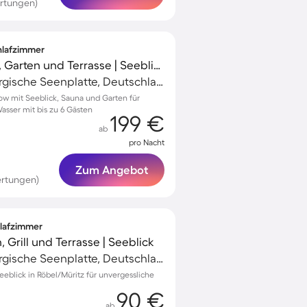
rtungen)
chlafzimmer
Ferienhaus mit Sauna, Garten und Terrasse | Seeblick
Müritz, Mecklenburgische Seenplatte, Deutschland
ow mit Seeblick, Sauna und Garten für
sser mit bis zu 6 Gästen
199 €
ab
pro Nacht
Zum Angebot
ertungen)
hlafzimmer
 Grill und Terrasse | Seeblick
Müritz, Mecklenburgische Seenplatte, Deutschland
eblick in Röbel/Müritz für unvergessliche
90 €
ab