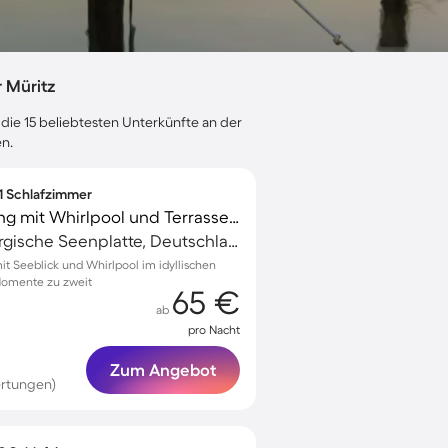
 Müritz
 die 15 beliebtesten Unterkünfte an der
en.
 1 Schlafzimmer
Schöne Ferienwohnung mit Whirlpool und Terrasse | Seeblick | Strand in der Nähe
Müritz, Mecklenburgische Seenplatte, Deutschland
 Seeblick und Whirlpool im idyllischen
Momente zu zweit
65 €
ab
pro Nacht
Zum Angebot
rtungen)