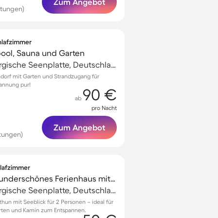
Zum Angebot
rtungen)
chlafzimmer
pool, Sauna und Garten
Müritz, Mecklenburgische Seenplatte, Deutschland
ndorf mit Garten und Strandzugang für
pannung pur!
90 €
ab
pro Nacht
Zum Angebot
tungen)
hlafzimmer
Kinderfreundliches wunderschönes Ferienhaus mit Garten und Grill | Seeblick | Hunde erlaubt
Müritz, Mecklenburgische Seenplatte, Deutschland
hun mit Seeblick für 2 Personen – ideal für
arten und Kamin zum Entspannen.