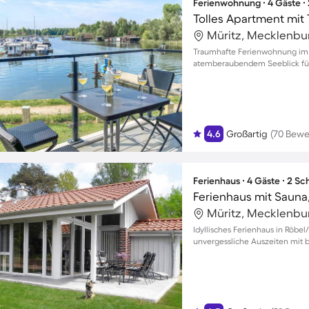
Ferienwohnung ∙ 4 Gäste ∙
Traumhafte Ferienwohnung im 
atemberaubendem Seeblick für
4.6
Großartig
(70 Bewe
Ferienhaus ∙ 4 Gäste ∙ 2 S
Idyllisches Ferienhaus in Röbe
unvergessliche Auszeiten mit b