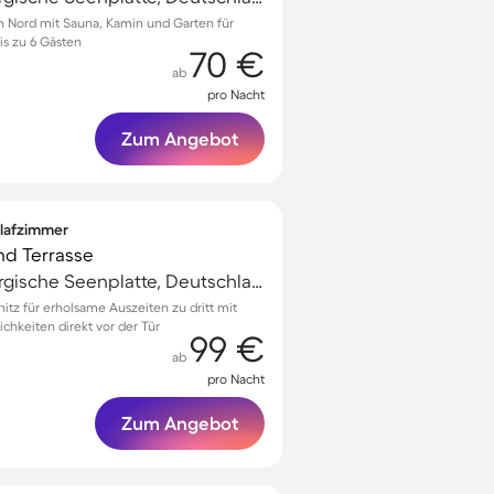
lin Nord mit Sauna, Kamin und Garten für
s zu 6 Gästen
70 €
ab
pro Nacht
Zum Angebot
hlafzimmer
und Terrasse
Müritz, Mecklenburgische Seenplatte, Deutschland
nitz für erholsame Auszeiten zu dritt mit
hkeiten direkt vor der Tür
99 €
ab
pro Nacht
Zum Angebot