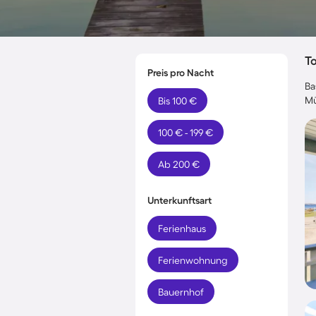
T
Preis pro Nacht
Ba
Mü
Bis 100 €
100 € - 199 €
Ab 200 €
Unterkunftsart
Ferienhaus
Ferienwohnung
Bauernhof