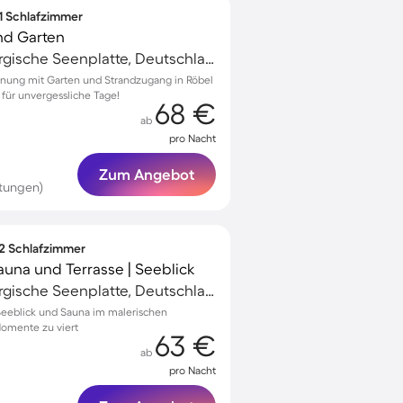
 1 Schlafzimmer
nd Garten
Müritz, Mecklenburgische Seenplatte, Deutschland
nung mit Garten und Strandzugang in Röbel
 für unvergessliche Tage!
68 €
ab
pro Nacht
Zum Angebot
tungen)
 2 Schlafzimmer
una und Terrasse | Seeblick
Müritz, Mecklenburgische Seenplatte, Deutschland
Seeblick und Sauna im malerischen
Momente zu viert
63 €
ab
pro Nacht