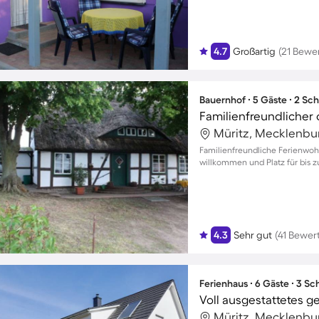
4.7
Großartig
(21 Bewe
Bauernhof ∙ 5 Gäste ∙ 2 Sc
Familienfreundliche Ferienwo
willkommen und Platz für bis z
4.3
Sehr gut
(41 Bewer
Ferienhaus ∙ 6 Gäste ∙ 3 S