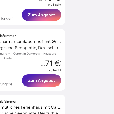
pro Nacht
Zum Angebot
rtungen)
hlafzimmer
Familienfreundlicher charmanter Bauernhof mit Grill und Garten | Ideal für Homeoffice | Haustierfreundlich
Müritz, Mecklenburgische Seenplatte, Deutschland
hnung mit Garten in Damerow – Haustiere
u 5 Gäste!
71 €
ab
pro Nacht
Zum Angebot
tungen)
chlafzimmer
Voll ausgestattetes gemütliches Ferienhaus mit Garten, Terrasse und Sauna
Müritz, Mecklenburgische Seenplatte, Deutschland