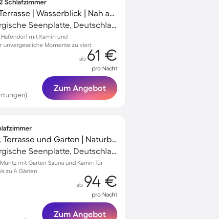
 2 Schlafzimmer
Tolles Apartment mit Terrasse | Wasserblick | Nah am Strand
Müritz, Mecklenburgische Seenplatte, Deutschland
Hafendorf mit Kamin und
 unvergessliche Momente zu viert
61 €
ab
pro Nacht
Zum Angebot
rtungen)
chlafzimmer
Ferienhaus mit Sauna, Terrasse und Garten | Naturblick
Müritz, Mecklenburgische Seenplatte, Deutschland
l/Müritz mit Garten Sauna und Kamin für
is zu 4 Gästen
94 €
ab
pro Nacht
Zum Angebot