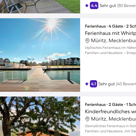
4.4
Sehr gut
(80 Bewe
Ferienhaus ∙ 4 Gäste ∙ 2 S
Ferienhaus mit Whirl
Idyllisches Ferienhaus im Hafe
Familien und Haustiere – Ents
4.1
Sehr gut
(40 Bewer
Ferienhaus ∙ 2 Gäste ∙ 1 Sc
Gemütliches Ferienhaus in Gott
Familien und Haustiere, mit G