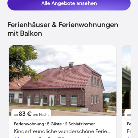
Alle Angebote ansehen
Ferienhäuser & Ferienwohnungen
mit Balkon
83 €
1
ab
pro Nacht
ab
Ferienwohnung ∙ 5 Gäste ∙ 2 Schlafzimmer
Ferie
Kinderfreundliche wunderschöne Ferienwohnung mit Grill und Garten | Seeblick | Haustiere sind willkommen