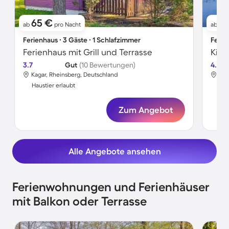
65 €
1
ab
pro Nacht
ab
Ferienhaus ∙ 3 Gäste ∙ 1 Schlafzimmer
Ferie
Ferienhaus mit Grill und Terrasse
3.7
Gut
(10 Bewertungen)
4.4
Kagar, Rheinsberg, Deutschland
Kag
Haustier erlaubt
Hau
Zum Angebot
Alle Angebote ansehen
Ferienwohnungen und Ferienhäuser
mit Balkon oder Terrasse