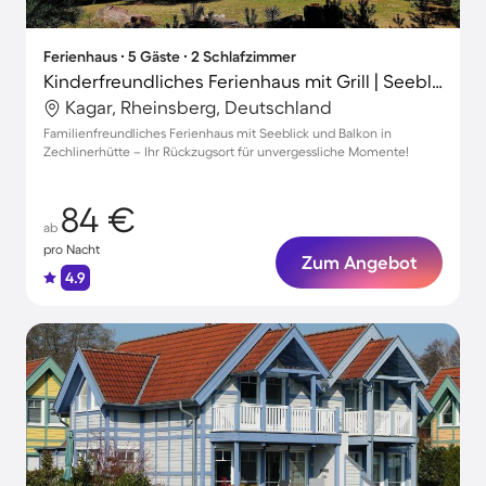
Ferienhaus ∙ 5 Gäste ∙ 2 Schlafzimmer
Kinderfreundliches Ferienhaus mit Grill | Seeblick | Hunde erlaubt
Kagar, Rheinsberg, Deutschland
Familienfreundliches Ferienhaus mit Seeblick und Balkon in
Zechlinerhütte – Ihr Rückzugsort für unvergessliche Momente!
84 €
ab
pro Nacht
Zum Angebot
4.9