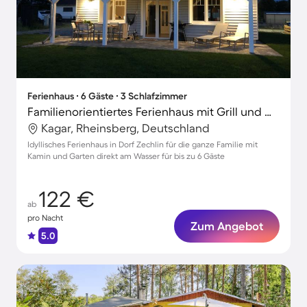
Ferienhaus ∙ 6 Gäste ∙ 3 Schlafzimmer
Familienorientiertes Ferienhaus mit Grill und Garten | Naturblick | Haustierfreundlich
Kagar, Rheinsberg, Deutschland
Idyllisches Ferienhaus in Dorf Zechlin für die ganze Familie mit
Kamin und Garten direkt am Wasser für bis zu 6 Gäste
122 €
ab
pro Nacht
Zum Angebot
5.0