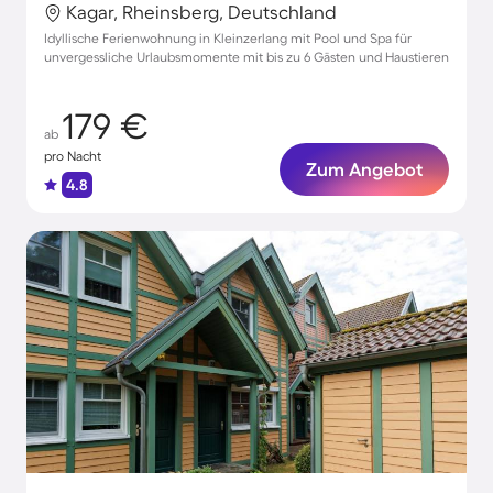
Kagar, Rheinsberg, Deutschland
Idyllische Ferienwohnung in Kleinzerlang mit Pool und Spa für
unvergessliche Urlaubsmomente mit bis zu 6 Gästen und Haustieren
179 €
ab
pro Nacht
Zum Angebot
4.8