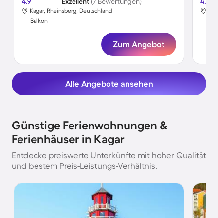
4.9
Exzellent
(7 Bewertungen)
4.5
Kagar, Rheinsberg, Deutschland
Kag
Balkon
Bal
Zum Angebot
Alle Angebote ansehen
Günstige Ferienwohnungen &
Ferienhäuser in Kagar
Entdecke preiswerte Unterkünfte mit hoher Qualität
und bestem Preis-Leistungs-Verhältnis.