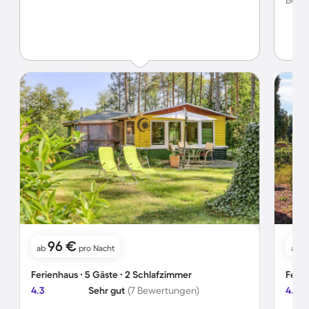
Bewer
96 €
ab
pro Nacht
ab
Ferienhaus ∙ 5 Gäste ∙ 2 Schlafzimmer
Ferie
4.3
Sehr gut
(7 Bewertungen)
4.6