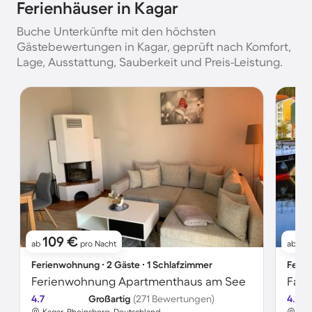
Ferienhäuser in Kagar
Buche Unterkünfte mit den höchsten
Gästebewertungen in Kagar, geprüft nach Komfort,
Lage, Ausstattung, Sauberkeit und Preis-Leistung.
109 €
9
ab
pro Nacht
ab
Ferienwohnung ∙ 2 Gäste ∙ 1 Schlafzimmer
Ferie
Ferienwohnung Apartmenthaus am See
4.7
Großartig
(271 Bewertungen)
4.6
Kagar, Rheinsberg, Deutschland
Kag