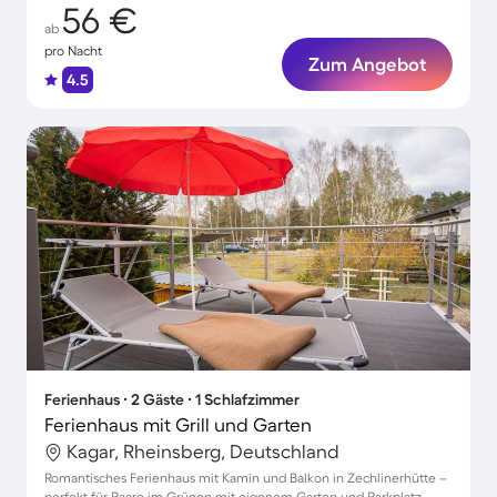
56 €
ab
pro Nacht
Zum Angebot
4.5
Ferienhaus ∙ 2 Gäste ∙ 1 Schlafzimmer
Ferienhaus mit Grill und Garten
Kagar, Rheinsberg, Deutschland
Romantisches Ferienhaus mit Kamin und Balkon in Zechlinerhütte –
perfekt für Paare im Grünen mit eigenem Garten und Parkplatz.