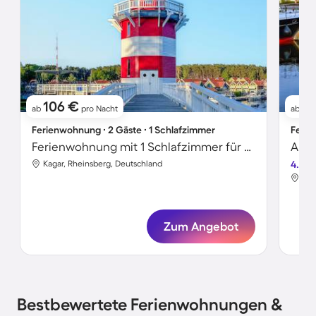
106 €
7
ab
pro Nacht
ab
Ferienwohnung ∙ 2 Gäste ∙ 1 Schlafzimmer
Ferie
Ferienwohnung mit 1 Schlafzimmer für 2 Personen
Apar
Kagar, Rheinsberg, Deutschland
4.5
Kag
Zum Angebot
Bestbewertete Ferienwohnungen &