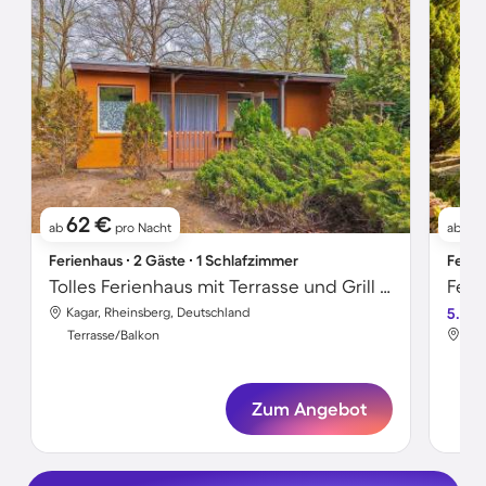
62 €
8
ab
pro Nacht
ab
Ferienhaus ∙ 2 Gäste ∙ 1 Schlafzimmer
Ferie
Tolles Ferienhaus mit Terrasse und Grill | Haustierfreundlich
Kagar, Rheinsberg, Deutschland
5.0
Kag
Terrasse/Balkon
Ter
Zum Angebot