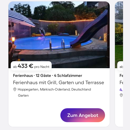
433 €
9
ab
pro Nacht
ab
Ferienhaus ∙ 12 Gäste ∙ 4 Schlafzimmer
Ferie
Ferienhaus mit Grill, Garten und Terrasse
Hoppegarten, Märkisch-Oderland, Deutschland
4.4
Hop
Garten
Gar
Zum Angebot