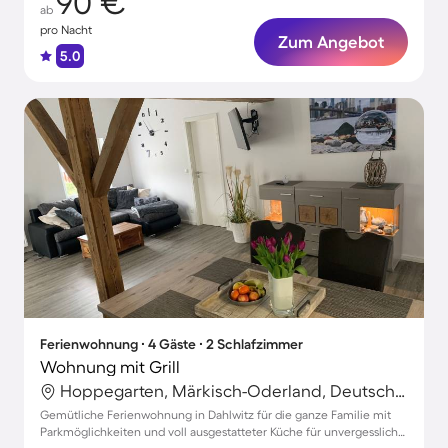
90 €
ab
pro Nacht
Zum Angebot
5.0
Ferienwohnung ∙ 4 Gäste ∙ 2 Schlafzimmer
Wohnung mit Grill
Hoppegarten, Märkisch-Oderland, Deutschland
Gemütliche Ferienwohnung in Dahlwitz für die ganze Familie mit
Parkmöglichkeiten und voll ausgestatteter Küche für unvergessliche