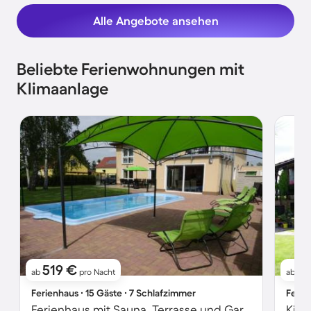
Alle Angebote ansehen
Beliebte Ferienwohnungen mit
Klimaanlage
519 €
6
ab
pro Nacht
ab
Ferienhaus ∙ 15 Gäste ∙ 7 Schlafzimmer
Ferie
Ferienhaus mit Sauna, Terrasse und Garten