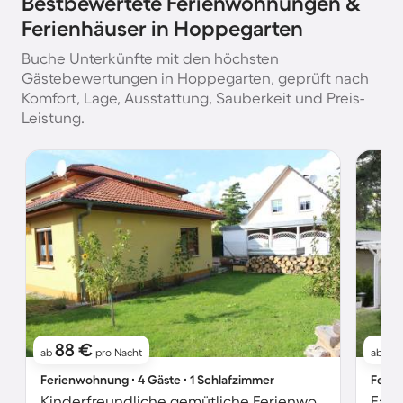
Bestbewertete Ferienwohnungen &
Ferienhäuser in Hoppegarten
Buche Unterkünfte mit den höchsten
Gästebewertungen in Hoppegarten, geprüft nach
Komfort, Lage, Ausstattung, Sauberkeit und Preis-
Leistung.
88 €
7
ab
pro Nacht
ab
Ferienwohnung ∙ 4 Gäste ∙ 1 Schlafzimmer
Ferie
Kinderfreundliche gemütliche Ferienwohnung mit Garten, Grill und Terrasse | Seeblick