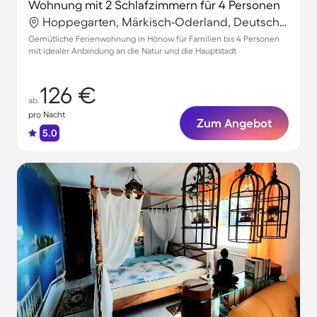
Wohnung mit 2 Schlafzimmern für 4 Personen
Hoppegarten, Märkisch-Oderland, Deutschland
Gemütliche Ferienwohnung in Hönow für Familien bis 4 Personen
mit idealer Anbindung an die Natur und die Hauptstadt
126 €
ab
pro Nacht
Zum Angebot
5.0