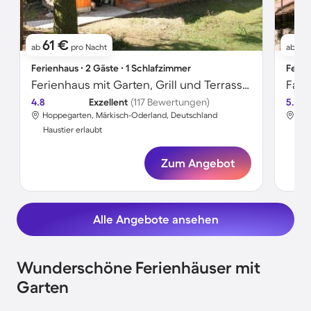
61 €
2
ab
pro Nacht
ab
Ferienhaus ∙ 2 Gäste ∙ 1 Schlafzimmer
Ferie
Ferienhaus mit Garten, Grill und Terrasse | Haustiere sind willkommen
4.8
Exzellent
(117 Bewertungen)
5.0
Hoppegarten, Märkisch-Oderland, Deutschland
Hop
Haustier erlaubt
Hau
Zum Angebot
Alle Angebote ansehen
Wunderschöne Ferienhäuser mit
Garten