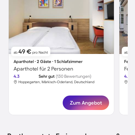
49 €
11
ab
pro Nacht
ab
Aparthotel ∙ 2 Gäste ∙ 1 Schlafzimmer
Ferie
Aparthotel für 2 Personen
Feri
4.3
Sehr gut
(130 Bewertungen)
4.5
Hoppegarten, Märkisch-Oderland, Deutschland
Hop
Zum Angebot