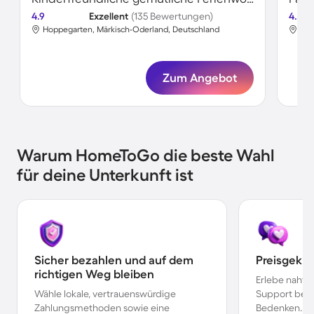
4.9
Exzellent
(135 Bewertungen)
4.6
Hoppegarten, Märkisch-Oderland, Deutschland
Hop
Zum Angebot
Warum HomeToGo die beste Wahl
für deine Unterkunft ist
Sicher bezahlen und auf dem
Preisgekr
richtigen Weg bleiben
Erlebe nahtl
Wähle lokale, vertrauenswürdige
Support bei 
Zahlungsmethoden sowie eine
Bedenken.