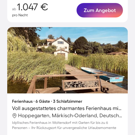
1.047 €
ab
Zum Angebot
pro Nacht
Ferienhaus ∙ 6 Gäste ∙ 3 Schlafzimmer
Voll ausgestattetes charmantes Ferienhaus mit Grill, Garten und Terrasse
Hoppegarten, Märkisch-Oderland, Deutschland
Idyllisches Ferienhaus in Woltersdorf mit Garten für bis zu 6
Personen – Ihr Rückzugsort für unvergessliche Urlaubsmomente