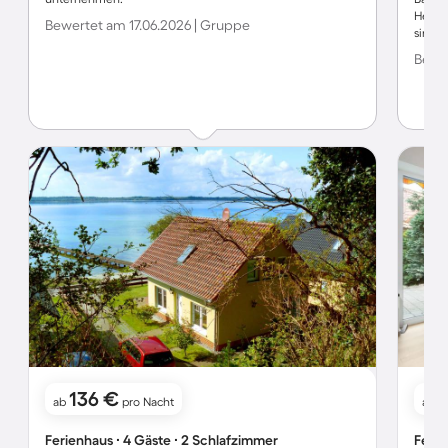
Herd 
Bewertet am 17.06.2026 | Gruppe
sind m
Bewer
136 €
1
ab
pro Nacht
ab
Ferienhaus ∙ 4 Gäste ∙ 2 Schlafzimmer
Ferie