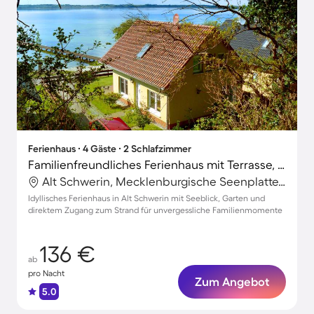
Ferienhaus ∙ 4 Gäste ∙ 2 Schlafzimmer
Familienfreundliches Ferienhaus mit Terrasse, Garten und Grill | Seeblick
Alt Schwerin, Mecklenburgische Seenplatte, Deutschland
Idyllisches Ferienhaus in Alt Schwerin mit Seeblick, Garten und
direktem Zugang zum Strand für unvergessliche Familienmomente
136 €
ab
pro Nacht
Zum Angebot
5.0