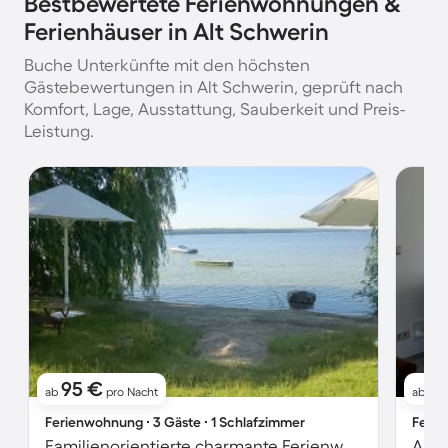
Bestbewertete Ferienwohnungen &
Ferienhäuser in Alt Schwerin
Buche Unterkünfte mit den höchsten
Gästebewertungen in Alt Schwerin, geprüft nach
Komfort, Lage, Ausstattung, Sauberkeit und Preis-
Leistung.
95 €
9
ab
pro Nacht
ab
Ferienwohnung ∙ 3 Gäste ∙ 1 Schlafzimmer
Ferie
Familienorientierte charmante Ferienwohnung mit Terrasse und Garten
Apar