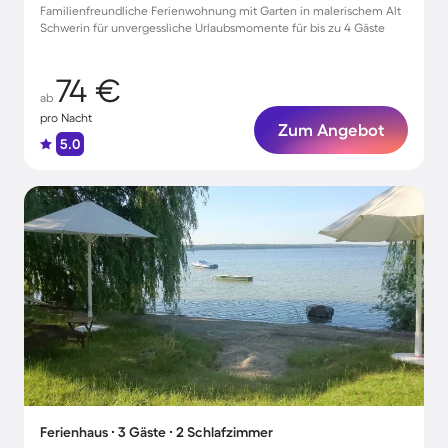
Familienfreundliche Ferienwohnung mit Garten in malerischem Alt
Schwerin für unvergessliche Urlaubsmomente für bis zu 4 Gäste
74 €
ab
pro Nacht
Zum Angebot
5.0
Ferienhaus ∙ 3 Gäste ∙ 2 Schlafzimmer