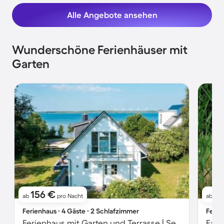
Alle Angebote ansehen
Wunderschöne Ferienhäuser mit
Garten
156 €
9
ab
pro Nacht
ab
Ferienhaus ∙ 4 Gäste ∙ 2 Schlafzimmer
Ferie
Ferienhaus mit Garten und Terrasse | Seeblick