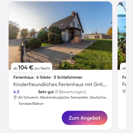
104 €
3.
ab
pro Nacht
ab
Ferienhaus ∙ 6 Gäste ∙ 3 Schlafzimmer
Ferie
Kinderfreundliches Ferienhaus mit Grill, Garten und Sauna | Haustierfreundlich
4.3
Sehr gut
(5 Bewertungen)
Alt Schwerin, Mecklenburgische Seenplatte, Deutschland
Ter
Terrasse/Balkon
Zum Angebot