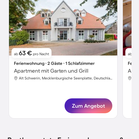
63 €
6
ab
pro Nacht
ab
Ferienwohnung ∙ 2 Gäste ∙ 1 Schlafzimmer
Ferie
Apartment mit Garten und Grill
Apar
Alt Schwerin, Mecklenburgische Seenplatte, Deutschland
Zum Angebot