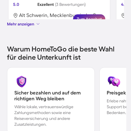
5.0
Exzellent
(3 Bewertungen)
4.3
Alt Schwerin, Mecklenburgische Seenplatte, Deutschland
Zum Angebot
Mehr anzeigen
Warum HomeToGo die beste Wahl
für deine Unterkunft ist
Sicher bezahlen und auf dem
Preisgekr
richtigen Weg bleiben
Erlebe nahtl
Wähle lokale, vertrauenswürdige
Support bei 
Zahlungsmethoden sowie eine
Bedenken.
Reiseversicherung und andere
Zusatzleistungen.