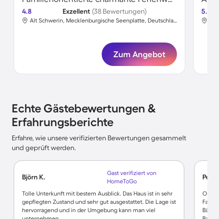
4.8
Exzellent
(38 Bewertungen)
5.0
Alt Schwerin, Mecklenburgische Seenplatte, Deutschland
Zum Angebot
Echte Gästebewertungen &
Erfahrungsberichte
Erfahre, wie unsere verifizierten Bewertungen gesammelt
und geprüft werden.
Gast verifiziert von
Björn K.
Petra
HomeToGo
Tolle Unterkunft mit bestem Ausblick. Das Haus ist in sehr
Objekt
gepflegten Zustand und sehr gut ausgestattet. Die Lage ist
Fahrr
hervorragend und in der Umgebung kann man viel
Bäder 
unternehmen.
Bad we