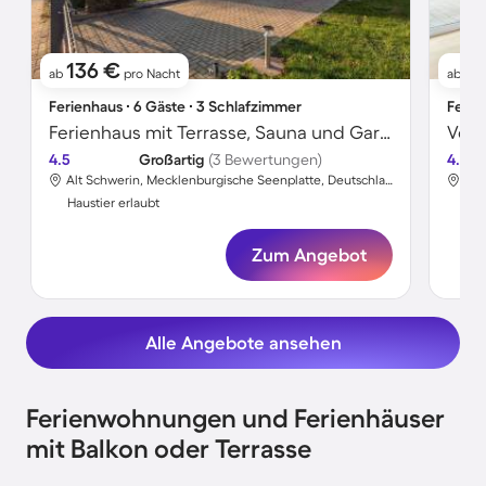
136 €
1
ab
pro Nacht
ab
Ferienhaus ∙ 6 Gäste ∙ 3 Schlafzimmer
Ferie
Ferienhaus mit Terrasse, Sauna und Garten
4.5
Großartig
(3 Bewertungen)
4.5
Alt Schwerin, Mecklenburgische Seenplatte, Deutschland
Haustier erlaubt
Hau
Zum Angebot
Alle Angebote ansehen
Ferienwohnungen und Ferienhäuser
mit Balkon oder Terrasse