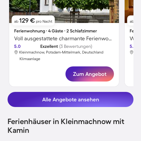
129 €
1
ab
pro Nacht
ab
Ferienwohnung ∙ 4 Gäste ∙ 2 Schlafzimmer
Ferie
Voll ausgestattete charmante Ferienwohnung | Haustierfreundlich
Wohn
5.0
Exzellent
(3 Bewertungen)
5.0
Kleinmachnow, Potsdam-Mittelmark, Deutschland
Kle
Klimaanlage
Kli
Zum Angebot
Alle Angebote ansehen
Ferienhäuser in Kleinmachnow mit
Kamin