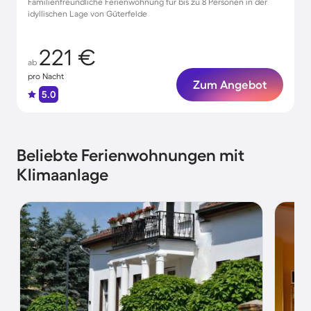
Familienfreundliche Ferienwohnung für bis zu 8 Personen in der
idyllischen Lage von Güterfelde
221 €
ab
pro Nacht
Zum Angebot
5.0
Beliebte Ferienwohnungen mit
Klimaanlage