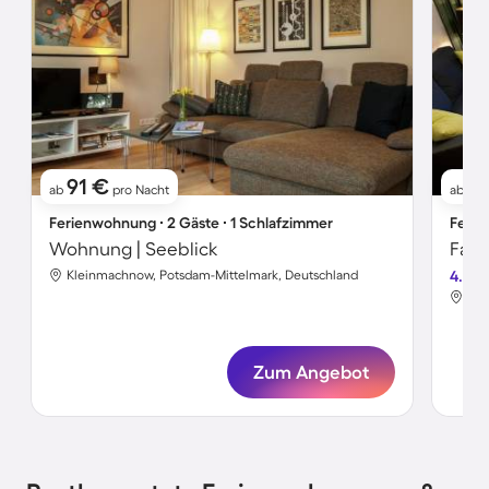
91 €
9
ab
pro Nacht
ab
Ferienwohnung ∙ 2 Gäste ∙ 1 Schlafzimmer
Ferie
Wohnung | Seeblick
Kleinmachnow, Potsdam-Mittelmark, Deutschland
4.2
Kle
Zum Angebot