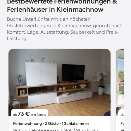
Bestbewertete Ferienwohnungen &
Ferienhäuser in Kleinmachnow
Buche Unterkünfte mit den höchsten
Gästebewertungen in Kleinmachnow, geprüft nach
Komfort, Lage, Ausstattung, Sauberkeit und Preis-
Leistung.
73 €
1
ab
pro Nacht
ab
Ferienwohnung ∙ 2 Gäste ∙ 1 Schlafzimmer
Ferie
Schöne Wohnung mit Grill | Stadtblick