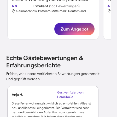
4.8
Exzellent
(136 Bewertungen)
4.7
Kleinmachnow, Potsdam-Mittelmark, Deutschland
Kle
Zum Angebot
Echte Gästebewertungen &
Erfahrungsberichte
Erfahre, wie unsere verifizierten Bewertungen gesammelt
und geprüft werden.
Gast verifiziert von
Anja H.
HomeToGo
Diese Ferienwohnung ist wirklich zu empfehlen. Alles ist
neu und liebevoll eingerichtet. Die Vermieter sind sehr
nett und bemüht, den Aufenthalt so angenehm wie
möglich zu machen. Wir haben diese Woche sehr