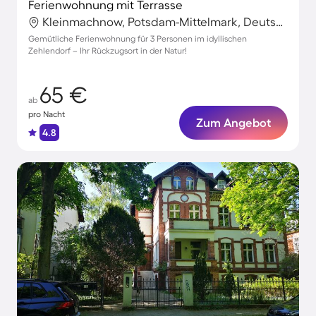
Ferienwohnung mit Terrasse
Kleinmachnow, Potsdam-Mittelmark, Deutschland
Gemütliche Ferienwohnung für 3 Personen im idyllischen
Zehlendorf – Ihr Rückzugsort in der Natur!
65 €
ab
pro Nacht
Zum Angebot
4.8