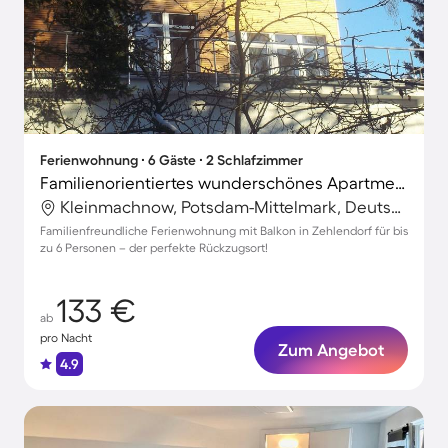
Ferienwohnung ∙ 6 Gäste ∙ 2 Schlafzimmer
Familienorientiertes wunderschönes Apartment mit Garten | Ideal für Homeoffice
Kleinmachnow, Potsdam-Mittelmark, Deutschland
Familienfreundliche Ferienwohnung mit Balkon in Zehlendorf für bis
zu 6 Personen – der perfekte Rückzugsort!
133 €
ab
pro Nacht
Zum Angebot
4.9