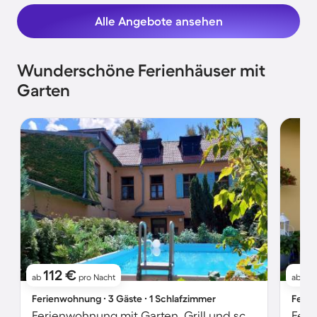
Alle Angebote ansehen
Wunderschöne Ferienhäuser mit
Garten
112 €
1
ab
pro Nacht
ab
Ferienwohnung ∙ 3 Gäste ∙ 1 Schlafzimmer
Ferie
Ferienwohnung mit Garten, Grill und schnellem Internet | Gartenblick