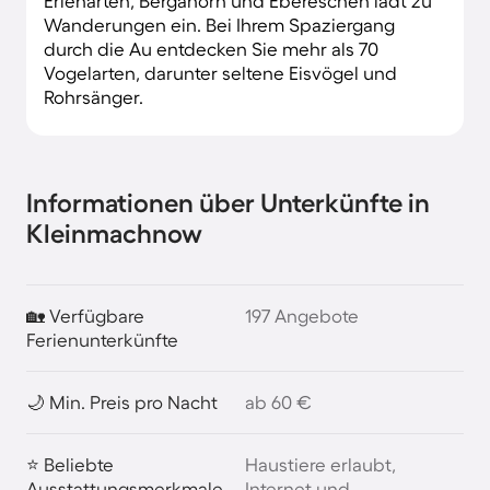
Erlenarten, Bergahorn und Ebereschen lädt zu
Wanderungen ein. Bei Ihrem Spaziergang
durch die Au entdecken Sie mehr als 70
Vogelarten, darunter seltene Eisvögel und
Rohrsänger.
Informationen über Unterkünfte in
Kleinmachnow
🏡 Verfügbare
197 Angebote
Ferienunterkünfte
🌙 Min. Preis pro Nacht
ab 60 €
⭐ Beliebte
Haustiere erlaubt,
Ausstattungsmerkmale
Internet und