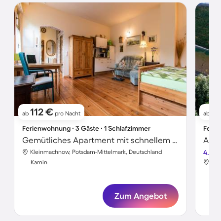
112 €
1
ab
pro Nacht
ab
Ferienwohnung ∙ 3 Gäste ∙ 1 Schlafzimmer
Ferie
Gemütliches Apartment mit schnellem Internet, Garten und Pool | Gartenblick | Haustierfreundlich
Kleinmachnow, Potsdam-Mittelmark, Deutschland
4.6
Kle
Kamin
Ka
Zum Angebot