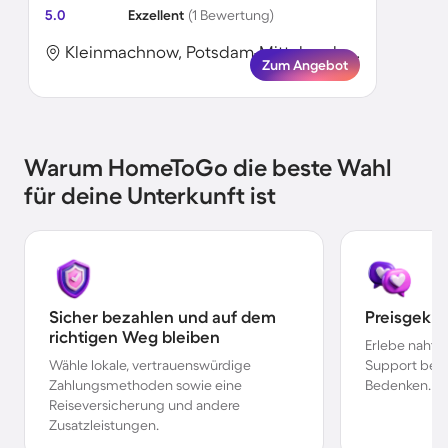
5.0
Exzellent
(1 Bewertung)
Kleinmachnow, Potsdam-Mittelmark, Deutschland
Zum Angebot
Warum HomeToGo die beste Wahl
für deine Unterkunft ist
Sicher bezahlen und auf dem
Preisgekr
richtigen Weg bleiben
Erlebe nahtl
Wähle lokale, vertrauenswürdige
Support bei 
Zahlungsmethoden sowie eine
Bedenken.
Reiseversicherung und andere
Zusatzleistungen.