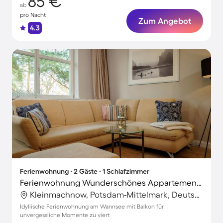
85 €
ab
pro Nacht
Zum Angebot
4.3
Ferienwohnung ∙ 2 Gäste ∙ 1 Schlafzimmer
Ferienwohnung Wunderschönes Appartement in Wannsee
Kleinmachnow, Potsdam-Mittelmark, Deutschland
Idyllische Ferienwohnung am Wannsee mit Balkon für
unvergessliche Momente zu viert