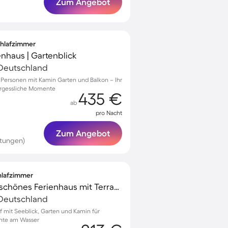
Zum Angebot
Schlafzimmer
haus | Gartenblick
Deutschland
15 Personen mit Kamin Garten und Balkon – Ihr
ergessliche Momente
435 €
ab
pro Nacht
Zum Angebot
tungen)
chlafzimmer
Familienfreundliches schönes Ferienhaus mit Terrasse, Grill und Garten | Seeblick | Hunde erlaubt
Deutschland
of mit Seeblick, Garten und Kamin für
nte am Wasser