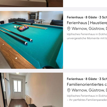
Ferienhaus ∙ 8 Gäste ∙ 3 S
Ferienhaus | Haustier
Warnow, Güstrow, 
Idyllisches Ferienhaus in Eickh
unvergessliche Momente mit bi
Ferienhaus ∙ 8 Gäste ∙ 3 S
Warnow, Güstrow, 
Idyllisches Ferienhaus in Eickh
– Ihr perfektes Familienparadie