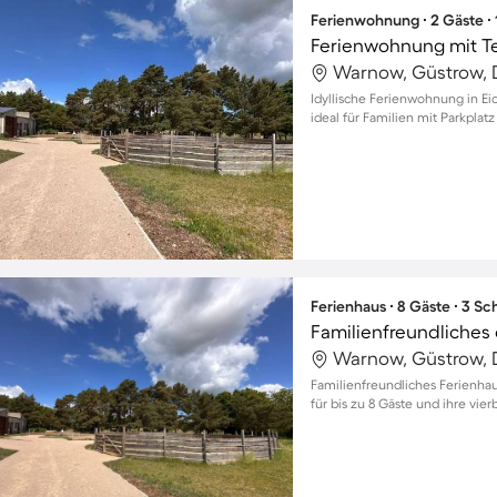
Ferienwohnung ∙ 2 Gäste ∙
Ferienwohnung mit T
Warnow, Güstrow, 
Idyllische Ferienwohnung in Ei
ideal für Familien mit Parkplatz
Ferienhaus ∙ 8 Gäste ∙ 3 S
Warnow, Güstrow, 
Familienfreundliches Ferienhau
für bis zu 8 Gäste und ihre vie