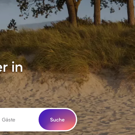
r in
Gäste
Suche