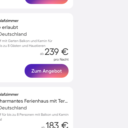
chlafzimmer
e erlaubt
Deutschland
of mit Garten Balkon und Kamin für
s zu 8 Gästen und Haustieren
239 €
ab
pro Nacht
Zum Angebot
chlafzimmer
Familienorientiertes charmantes Ferienhaus mit Terrasse | Haustiere sind willkommen
Deutschland
of für bis zu 8 Personen mit Balkon und Kamin
s!
183 €
ab