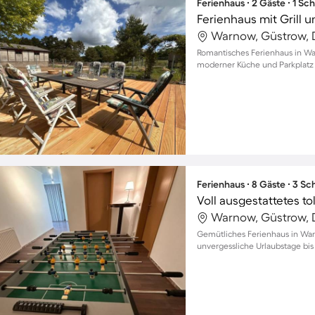
Ferienhaus ∙ 2 Gäste ∙ 1 Sc
Ferienhaus mit Grill 
Warnow, Güstrow, 
Romantisches Ferienhaus in Wa
moderner Küche und Parkplatz d
Ferienhaus ∙ 8 Gäste ∙ 3 S
Warnow, Güstrow, 
Gemütliches Ferienhaus in War
unvergessliche Urlaubstage bis