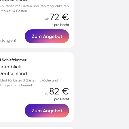
lein Raden mit Garten und Parkmöglichkeiten
it bis zu 4 Gästen
72 €
ab
pro Nacht
Zum Angebot
rtungen)
 1 Schlafzimmer
artenblick
Deutschland
ckhof für bis zu 3 Gäste mit Küche und
ückzugsort im Grünen!
82 €
ab
pro Nacht
Zum Angebot