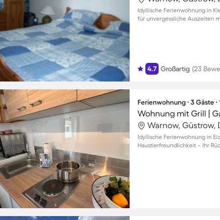
Idyllische Ferienwohnung in K
für unvergessliche Auszeiten m
4.7
Großartig
(23 Bewe
Ferienwohnung ∙ 3 Gäste ∙
Wohnung mit Grill | G
Warnow, Güstrow, 
Idyllische Ferienwohnung in Ei
Haustierfreundlichkeit – Ihr R