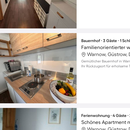
Bauernhof ∙ 3 Gäste ∙ 1 Sc
Warnow, Güstrow, 
Gemütlicher Bauernhof in Warn
Ihr Rückzugsort für erholsame 
Ferienwohnung ∙ 4 Gäste ∙
Schönes Apartment m
Warnow, Güstrow, 