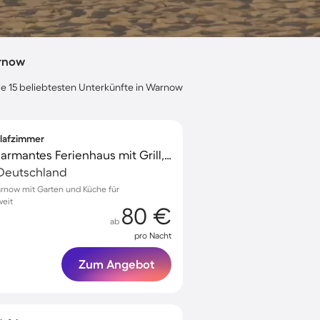
arnow
ie 15 beliebtesten Unterkünfte in Warnow
hlafzimmer
Voll ausgestattetes charmantes Ferienhaus mit Grill, Terrasse und Garten | Haustiere sind willkommen
Deutschland
rnow mit Garten und Küche für
weit
80 €
ab
pro Nacht
Zum Angebot