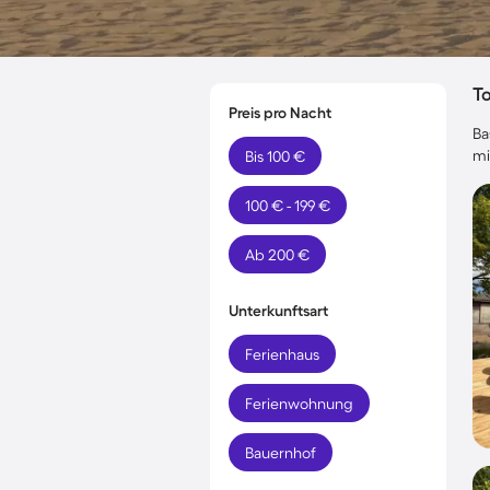
T
Preis pro Nacht
Ba
mi
Bis 100 €
100 € - 199 €
Ab 200 €
Unterkunftsart
Ferienhaus
Ferienwohnung
Bauernhof