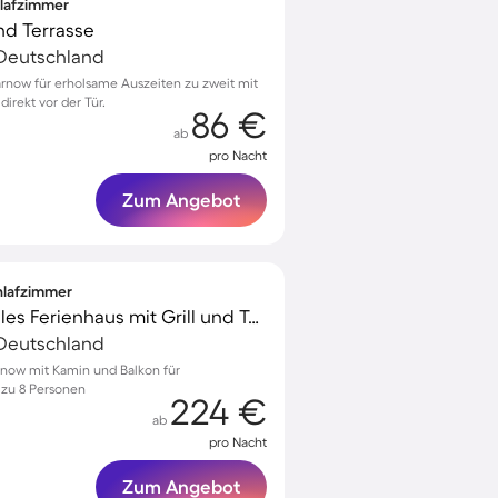
hlafzimmer
und Terrasse
Deutschland
rnow für erholsame Auszeiten zu zweit mit
irekt vor der Tür.
86 €
ab
pro Nacht
Zum Angebot
chlafzimmer
Voll ausgestattetes tolles Ferienhaus mit Grill und Terrasse | Haustiere erlaubt
Deutschland
now mit Kamin und Balkon für
 zu 8 Personen
224 €
ab
pro Nacht
Zum Angebot