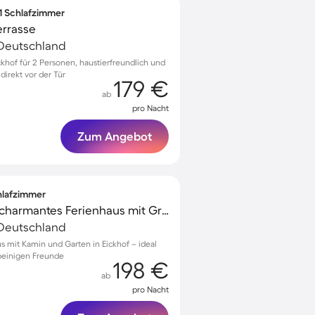
 1 Schlafzimmer
errasse
Deutschland
ckhof für 2 Personen, haustierfreundlich und
 direkt vor der Tür
179 €
ab
pro Nacht
Zum Angebot
chlafzimmer
Familienfreundliches charmantes Ferienhaus mit Grill, Garten und Terrasse | Gartenblick | Hunde erlaubt
Deutschland
s mit Kamin und Garten in Eickhof – ideal
rbeinigen Freunde
198 €
ab
pro Nacht