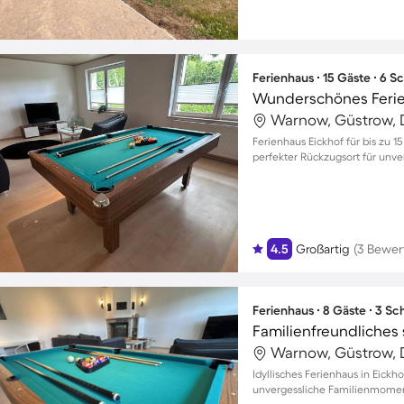
Ferienhaus ∙ 15 Gäste ∙ 6 
Wunderschönes Ferien
Warnow, Güstrow, 
Ferienhaus Eickhof für bis zu 
perfekter Rückzugsort für unv
4.5
Großartig
(3 Bewer
Ferienhaus ∙ 8 Gäste ∙ 3 S
Warnow, Güstrow, 
Idyllisches Ferienhaus in Eickh
unvergessliche Familienmome