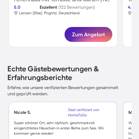
5.0
Exzellent
(122 Bewertungen)
4.7
Lenzen (Elbe), Prignitz, Deutschland
Len
Zum Angebot
Echte Gästebewertungen &
Erfahrungsberichte
Erfahre, wie unsere verifizierten Bewertungen gesammelt
und geprüft werden.
Gast verifiziert von
Nicole S.
Manu
HomeToGo
Super schöner Ort, sehr idyllisch, geschmackvoll
Wir ha
eingerichtetes Häuschen in erster Reihe zum See. Wir
eine 
kommen gerne wieder!
hat. W
behan