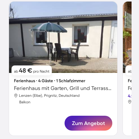
48 €
8
ab
pro Nacht
ab
Ferienhaus ∙ 4 Gäste ∙ 1 Schlafzimmer
Ferie
Ferienhaus mit Garten, Grill und Terrasse | Gartenblick
Lenzen (Elbe), Prignitz, Deutschland
4.9
Len
Balkon
Bal
Zum Angebot