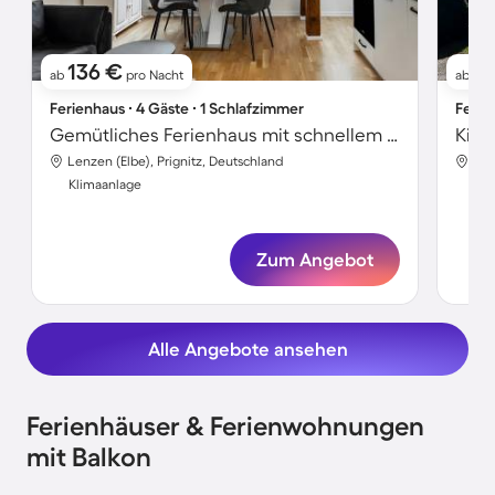
136 €
9
ab
pro Nacht
ab
Ferienhaus ∙ 4 Gäste ∙ 1 Schlafzimmer
Ferie
Gemütliches Ferienhaus mit schnellem Internet | Stadtblick | Perfekt für die Arbeit von Zuhause | Hunde erlaubt
Lenzen (Elbe), Prignitz, Deutschland
Len
Klimaanlage
Kli
Zum Angebot
Alle Angebote ansehen
Ferienhäuser & Ferienwohnungen
mit Balkon