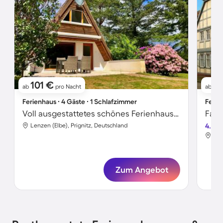
101 €
9
ab
pro Nacht
ab
Ferienhaus ∙ 4 Gäste ∙ 1 Schlafzimmer
Ferie
Voll ausgestattetes schönes Ferienhaus mit Garten und Grill | Meerblick
Lenzen (Elbe), Prignitz, Deutschland
4.8
Len
Zum Angebot