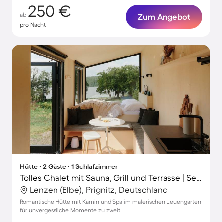
250 €
ab
Zum Angebot
pro Nacht
Hütte ∙ 2 Gäste ∙ 1 Schlafzimmer
Tolles Chalet mit Sauna, Grill und Terrasse | Seeblick | Ideal für Homeoffice
Lenzen (Elbe), Prignitz, Deutschland
Romantische Hütte mit Kamin und Spa im malerischen Leuengarten
für unvergessliche Momente zu zweit