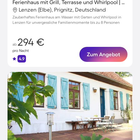
Ferienhaus mit Grill, Terrasse und Whirlpool | Naturblick
Lenzen (Elbe), Prignitz, Deutschland
Zauberhaftes Ferienhaus am Wasser mit Garten und Whirlpool in
Lenzen für unvergessliche Familienmomente bis zu 8 Personen
294 €
ab
pro Nacht
Zum Angebot
4.9