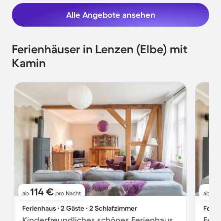
Alle Angebote ansehen
Ferienhäuser in Lenzen (Elbe) mit
Kamin
114 €
3.
ab
pro Nacht
ab
Ferienhaus ∙ 2 Gäste ∙ 2 Schlafzimmer
Ferie
Kinderfreundliches schönes Ferienhaus mit Garten, Grill und Terrasse | Meerblick | Haustiere erlaubt