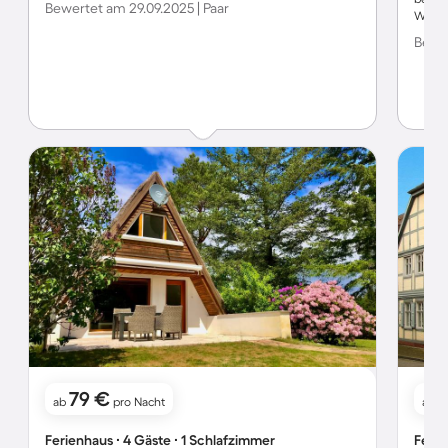
Bewertet am 29.09.2025 | Paar
Wir k
Bewer
79 €
ab
pro Nacht
ab
Ferienhaus ∙ 4 Gäste ∙ 1 Schlafzimmer
Ferie