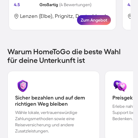
4.5
Großartig
(4 Bewertungen)
4.3
Lenzen (Elbe), Prignitz, Deutschland
L
Zum Angebot
Warum HomeToGo die beste Wahl
für deine Unterkunft ist
Sicher bezahlen und auf dem
Preisgekr
richtigen Weg bleiben
Erlebe nahtl
Wähle lokale, vertrauenswürdige
Support bei 
Zahlungsmethoden sowie eine
Bedenken.
Reiseversicherung und andere
Zusatzleistungen.