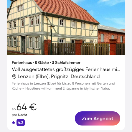
Ferienhaus ∙ 8 Gäste ∙ 3 Schlafzimmer
Voll ausgestattetes großzügiges Ferienhaus mit Grill, Garten und Terrasse | Haustierfreundlich
Lenzen (Elbe), Prignitz, Deutschland
Ferienhaus in Lenzen (Elbe) für bis zu 8 Personen mit Garten und
Küche – Haustiere willkommen! Entspanne in idyllischer Natur.
64 €
ab
pro Nacht
Zum Angebot
4.3