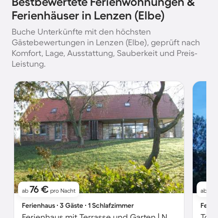
Bestbewertete Ferienwohnungen &
Ferienhäuser in Lenzen (Elbe)
Buche Unterkünfte mit den höchsten
Gästebewertungen in Lenzen (Elbe), geprüft nach
Komfort, Lage, Ausstattung, Sauberkeit und Preis-
Leistung.
76 €
4
ab
pro Nacht
ab
Ferienhaus ∙ 3 Gäste ∙ 1 Schlafzimmer
Ferie
Ferienhaus mit Terrasse und Garten | Naturblick | Perfekt für die Arbeit von Zuhause