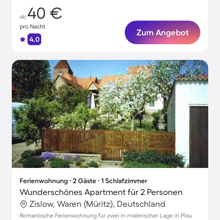
40 €
ab
pro Nacht
Zum Angebot
4.0
Ferienwohnung ∙ 2 Gäste ∙ 1 Schlafzimmer
Wunderschönes Apartment für 2 Personen
Zislow, Waren (Müritz), Deutschland
Romantische Ferienwohnung für zwei in malerischer Lage in Plau