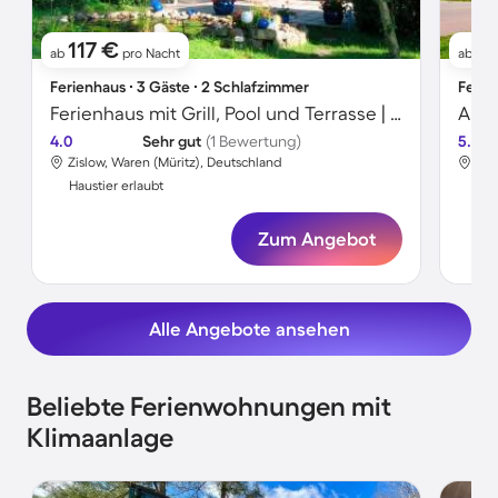
117 €
6
ab
pro Nacht
ab
Ferienhaus ∙ 3 Gäste ∙ 2 Schlafzimmer
Ferie
Ferienhaus mit Grill, Pool und Terrasse | Haustiere sind willkommen
Apar
4.0
Sehr gut
(1 Bewertung)
5.0
Zislow, Waren (Müritz), Deutschland
Zis
Haustier erlaubt
Hau
Zum Angebot
Alle Angebote ansehen
Beliebte Ferienwohnungen mit
Klimaanlage