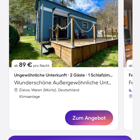
89 €
7
ab
pro Nacht
ab
Ungewöhnliche Unterkunft ∙ 2 Gäste ∙ 1 Schlafzimmer
Ferie
Wunderschöne Außergewöhnliche Unterkunft mit Grill und Terrasse | Haustiere sind willkommen
Feri
Zislow, Waren (Müritz), Deutschland
4.8
Zis
Klimaanlage
Kli
Zum Angebot