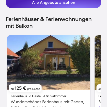
Alle Angebote ansehen
Ferienhäuser & Ferienwohnungen
mit Balkon
125 €
1
ab
pro Nacht
ab
Ferienhaus ∙ 6 Gäste ∙ 3 Schlafzimmer
Ferie
Wunderschönes Ferienhaus mit Garten, Terrasse und Sauna
Feri