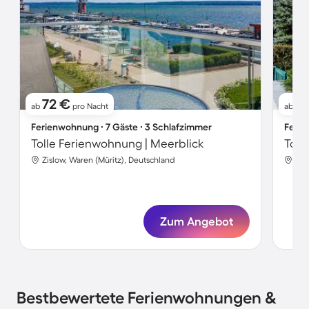
72 €
41
ab
pro Nacht
ab
Ferienwohnung ∙ 7 Gäste ∙ 3 Schlafzimmer
Ferie
Tolle Ferienwohnung | Meerblick
Toll
Zislow, Waren (Müritz), Deutschland
Zis
Zum Angebot
Bestbewertete Ferienwohnungen &