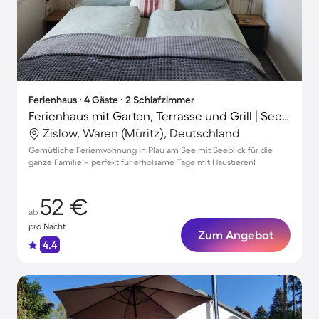
Ferienhaus ∙ 4 Gäste ∙ 2 Schlafzimmer
Ferienhaus mit Garten, Terrasse und Grill | Seeblick | Ideal für Homeoffice
Zislow, Waren (Müritz), Deutschland
Gemütliche Ferienwohnung in Plau am See mit Seeblick für die
ganze Familie – perfekt für erholsame Tage mit Haustieren!
52 €
ab
pro Nacht
Zum Angebot
4.4