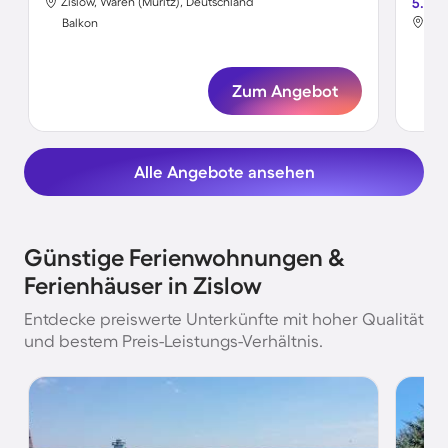
Zislow, Waren (Müritz), Deutschland
5.0
Zis
Balkon
Bal
Zum Angebot
Alle Angebote ansehen
Günstige Ferienwohnungen &
Ferienhäuser in Zislow
Entdecke preiswerte Unterkünfte mit hoher Qualität
und bestem Preis-Leistungs-Verhältnis.