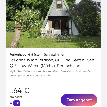
Ferienhaus ∙ 4 Gäste ∙ 1 Schlafzimmer
Ferienhaus mit Terrasse, Grill und Garten | Seeblick
Zislow, Waren (Müritz), Deutschland
Idyllisches Ferienhaus mit traumhaftem Seeblick in Suckow für
unvergessliche Momente zu viert
64 €
ab
pro Nacht
Zum Angebot
5.0