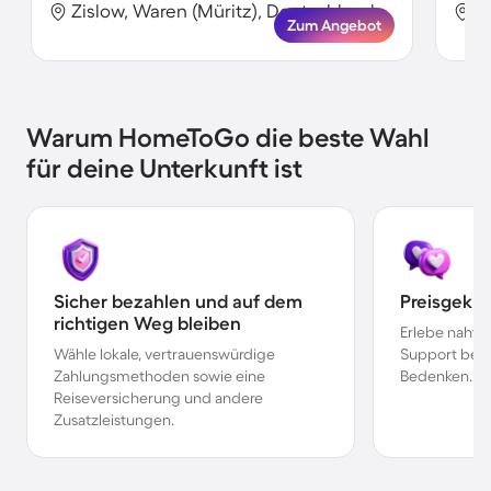
Zislow, Waren (Müritz), Deutschland
Z
Zum Angebot
Warum HomeToGo die beste Wahl
für deine Unterkunft ist
Sicher bezahlen und auf dem
Preisgekr
richtigen Weg bleiben
Erlebe nahtl
Wähle lokale, vertrauenswürdige
Support bei 
Zahlungsmethoden sowie eine
Bedenken.
Reiseversicherung und andere
Zusatzleistungen.