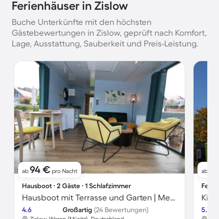
Ferienhäuser in Zislow
Buche Unterkünfte mit den höchsten
Gästebewertungen in Zislow, geprüft nach Komfort,
Lage, Ausstattung, Sauberkeit und Preis-Leistung.
94 €
1
ab
pro Nacht
ab
Hausboot ∙ 2 Gäste ∙ 1 Schlafzimmer
Ferie
Hausboot mit Terrasse und Garten | Meerblick
4.6
Großartig
(24 Bewertungen)
5.0
Zislow, Waren (Müritz), Deutschland
Zis