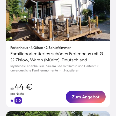
Ferienhaus ∙ 4 Gäste ∙ 2 Schlafzimmer
Familienorientiertes schönes Ferienhaus mit Garten, Grill und Terrasse | Hunde erlaubt
Zislow, Waren (Müritz), Deutschland
Idyllisches Ferienhaus in Plau am See mit Kamin und Garten für
unvergessliche Familienmomente mit Haustieren
44 €
ab
pro Nacht
Zum Angebot
5.0