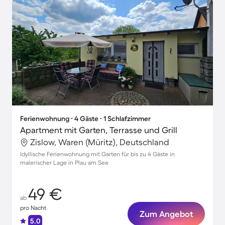
Ferienwohnung ∙ 4 Gäste ∙ 1 Schlafzimmer
Apartment mit Garten, Terrasse und Grill
Zislow, Waren (Müritz), Deutschland
Idyllische Ferienwohnung mit Garten für bis zu 4 Gäste in
malerischer Lage in Plau am See
49 €
ab
pro Nacht
Zum Angebot
5.0