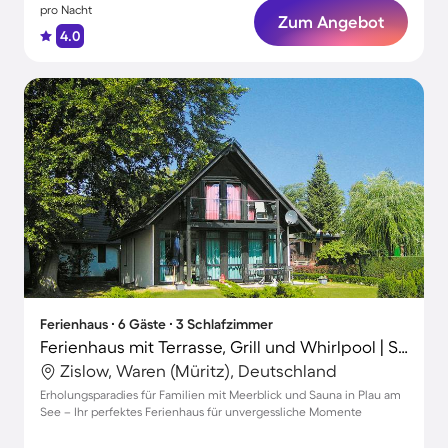
pro Nacht
Zum Angebot
4.0
Ferienhaus ∙ 6 Gäste ∙ 3 Schlafzimmer
Ferienhaus mit Terrasse, Grill und Whirlpool | Seeblick
Zislow, Waren (Müritz), Deutschland
Erholungsparadies für Familien mit Meerblick und Sauna in Plau am
See – Ihr perfektes Ferienhaus für unvergessliche Momente