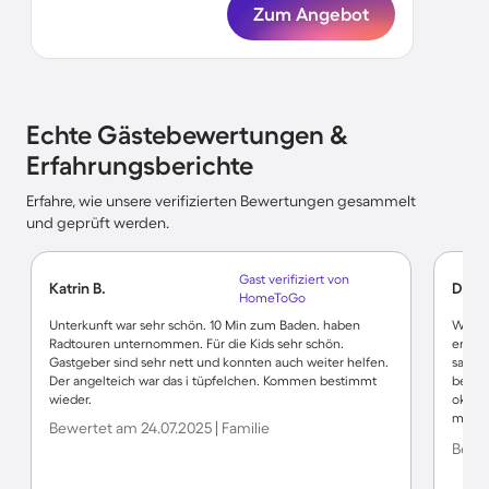
Zum Angebot
Echte Gästebewertungen &
Erfahrungsberichte
Erfahre, wie unsere verifizierten Bewertungen gesammelt
und geprüft werden.
Gast verifiziert von
Katrin B.
Dorot
HomeToGo
Unterkunft war sehr schön. 10 Min zum Baden. haben
Wir u
Radtouren unternommen. Für die Kids sehr schön.
empfa
Gastgeber sind sehr nett und konnten auch weiter helfen.
saube
Der angelteich war das i tüpfelchen. Kommen bestimmt
bekomm
wieder.
ok. 2 
mit zw
Bewertet am 24.07.2025 | Familie
wegen 
Bewer
erkund
toller