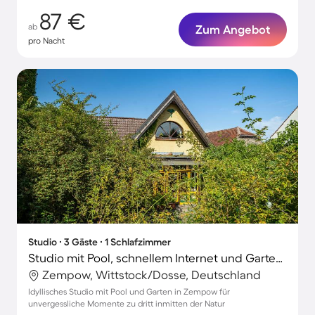
87 €
ab
Zum Angebot
pro Nacht
Studio ∙ 3 Gäste ∙ 1 Schlafzimmer
Studio mit Pool, schnellem Internet und Garten | Stadtblick
Zempow, Wittstock/Dosse, Deutschland
Idyllisches Studio mit Pool und Garten in Zempow für
unvergessliche Momente zu dritt inmitten der Natur