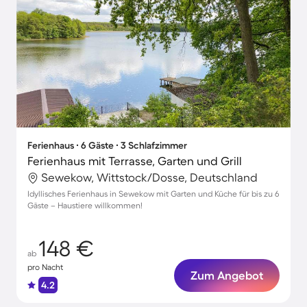
Ferienhaus ∙ 6 Gäste ∙ 3 Schlafzimmer
Ferienhaus mit Terrasse, Garten und Grill
Sewekow, Wittstock/Dosse, Deutschland
Idyllisches Ferienhaus in Sewekow mit Garten und Küche für bis zu 6
Gäste – Haustiere willkommen!
148 €
ab
pro Nacht
Zum Angebot
4.2