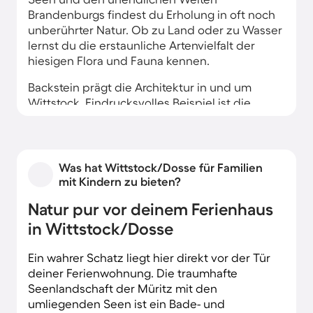
Brandenburgs findest du Erholung in oft noch
unberührter Natur. Ob zu Land oder zu Wasser
lernst du die erstaunliche Artenvielfalt der
hiesigen Flora und Fauna kennen.
Backstein prägt die Architektur in und um
Wittstock. Eindrucksvolles Beispiel ist die
Stadtmauer. Mit ihren 2,5 km Länge ist sie
Deutschlands einzige geschlossene
Backsteinmauer. Weiter steinerne Zeugen einer
Jahrhundertealten bewegten Geschichte
Was hat Wittstock/Dosse für Familien
findest du fast überall und damit oft unweit
mit Kindern zu bieten?
deiner Ferienwohnung.
Natur pur vor deinem Ferienhaus
in Wittstock/Dosse
Ein wahrer Schatz liegt hier direkt vor der Tür
deiner Ferienwohnung. Die traumhafte
Seenlandschaft der Müritz mit den
umliegenden Seen ist ein Bade- und