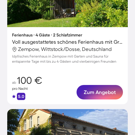
Ferienhaus ∙ 4 Gäste ∙ 2 Schlafzimmer
Voll ausgestattetes schönes Ferienhaus mit Grill, Sauna und Garten | Naturblick | Haustierfreundlich
Zempow, Wittstock/Dosse, Deutschland
Idyllisches Ferienhaus in Zempow mit Garten und Sauna für
entspannte Tage mit bis zu 4 Gästen und vierbeinigen Freunden
100 €
ab
pro Nacht
Zum Angebot
5.0