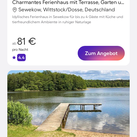
Charmantes Ferienhaus mit Terrasse, Garten und Grill | Haustiere sind willkommen
Sewekow, Wittstock/Dosse, Deutschland
Idyllisches Ferienhaus in Sewekow für bis zu 4 Gäste mit Küche und
tierfreundlichem Ambiente in ruhiger Naturlage
81 €
ab
pro Nacht
Zum Angebot
4.4