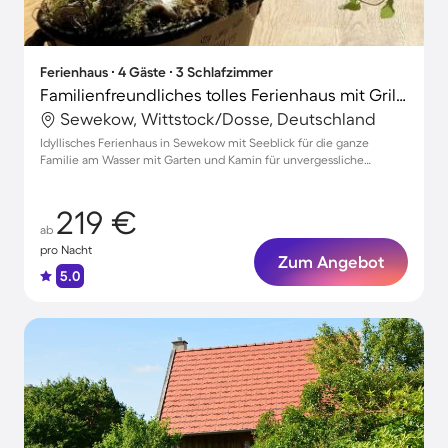
Ferienhaus ∙ 4 Gäste ∙ 3 Schlafzimmer
Familienfreundliches tolles Ferienhaus mit Grill, Garten und Terrasse | Seeblick
Sewekow, Wittstock/Dosse, Deutschland
Idyllisches Ferienhaus in Sewekow mit Seeblick für die ganze
Familie am Wasser mit Garten und Kamin für unvergessliche
Momente
219 €
ab
pro Nacht
Zum Angebot
5.0