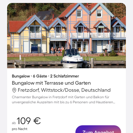
Bungalow ∙ 6 Gäste ∙ 2 Schlafzimmer
Bungalow mit Terrasse und Garten
Fretzdorf, Wittstock/Dosse, Deutschland
Charmanter Bungalow in Fretzdorf mit Garten und Balkon für
unvergessliche Auszeiten mit bis zu 6 Personen und Haustieren
willkommen!
109 €
ab
pro Nacht
Zum Angebot