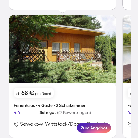
Sitzge
Aufent
negati
68 €
1
ab
pro Nacht
ab
Ferienhaus ∙ 4 Gäste ∙ 2 Schlafzimmer
Ferie
4.4
Sehr gut
(67 Bewertungen)
4.2
Sewekow, Wittstock/Dosse, Deutschland
Zum Angebot