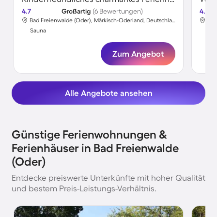
4.7
Großartig
(6 Bewertungen)
4.5
Bad Freienwalde (Oder), Märkisch-Oderland, Deutschland
Sauna
Sa
Zum Angebot
Alle Angebote ansehen
Günstige Ferienwohnungen &
Ferienhäuser in Bad Freienwalde
(Oder)
Entdecke preiswerte Unterkünfte mit hoher Qualität
und bestem Preis-Leistungs-Verhältnis.