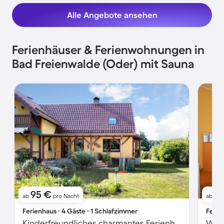
Alle Angebote ansehen
Ferienhäuser & Ferienwohnungen in
Bad Freienwalde (Oder) mit Sauna
95 €
6
ab
pro Nacht
ab
Ferienhaus ∙ 4 Gäste ∙ 1 Schlafzimmer
Ferie
Kinderfreundliches charmantes Ferienhaus mit Garten, Grill und Sauna | Gartenblick