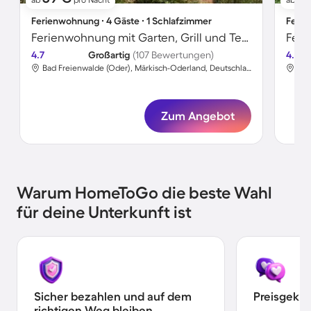
Ferienwohnung ∙ 4 Gäste ∙ 1 Schlafzimmer
Ferie
Ferienwohnung mit Garten, Grill und Terrasse | Naturblick
4.7
Großartig
(107 Bewertungen)
4.7
Bad Freienwalde (Oder), Märkisch-Oderland, Deutschland
Zum Angebot
Warum HomeToGo die beste Wahl
für deine Unterkunft ist
Sicher bezahlen und auf dem
Preisgekr
richtigen Weg bleiben