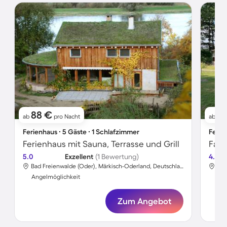
88 €
1
ab
pro Nacht
ab
Ferienhaus ∙ 5 Gäste ∙ 1 Schlafzimmer
Ferie
Ferienhaus mit Sauna, Terrasse und Grill
5.0
Exzellent
(1 Bewertung)
4.3
Bad Freienwalde (Oder), Märkisch-Oderland, Deutschland
Angelmöglichkeit
Ang
Zum Angebot