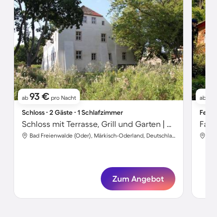
93 €
5
ab
pro Nacht
ab
Schloss ∙ 2 Gäste ∙ 1 Schlafzimmer
Ferie
Schloss mit Terrasse, Grill und Garten | Gartenblick
Bad Freienwalde (Oder), Märkisch-Oderland, Deutschland
Zum Angebot