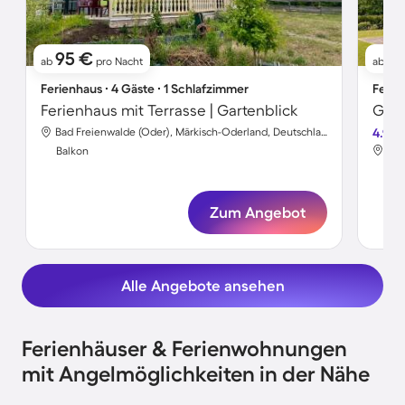
95 €
1
ab
pro Nacht
ab
Ferienhaus ∙ 4 Gäste ∙ 1 Schlafzimmer
Ferie
Ferienhaus mit Terrasse | Gartenblick
Bad Freienwalde (Oder), Märkisch-Oderland, Deutschland
4.9
Balkon
Bal
Zum Angebot
Alle Angebote ansehen
Ferienhäuser & Ferienwohnungen
mit Angelmöglichkeiten in der Nähe