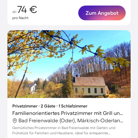
74 €
ab
Zum Angebot
pro Nacht
Privatzimmer ∙ 2 Gäste ∙ 1 Schlafzimmer
Familienorientiertes Privatzimmer mit Grill und Garten | Haustiere erlaubt
Bad Freienwalde (Oder), Märkisch-Oderland, Deutschland
Gemütliches Privatzimmer in Bad Freienwalde mit Garten und
Frühstück für Familien und Haustiere, ideal für entspannte