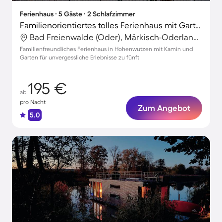
Ferienhaus ∙ 5 Gäste ∙ 2 Schlafzimmer
Familienorientiertes tolles Ferienhaus mit Garten, Grill und Terrasse
Bad Freienwalde (Oder), Märkisch-Oderland, Deutschland
Familienfreundliches Ferienhaus in Hohenwutzen mit Kamin und
Garten für unvergessliche Erlebnisse zu fünft
195 €
ab
pro Nacht
Zum Angebot
5.0