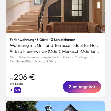
Ferienwohnung ∙ 8 Gäste ∙ 3 Schlafzimmer
Wohnung mit Grill und Terrasse | Ideal für Homeoffice
Bad Freienwalde (Oder), Märkisch-Oderland, Deutschland
Gemütliche Ferienwohnung in Bralitz mit Kamin für die ganze
Familie und Platz für bis zu 8 Gäste
206 €
ab
pro Nacht
Zum Angebot
5.0