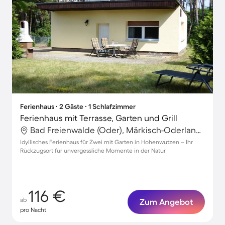
Ferienhaus ∙ 2 Gäste ∙ 1 Schlafzimmer
Ferienhaus mit Terrasse, Garten und Grill
Bad Freienwalde (Oder), Märkisch-Oderland, Deutschland
Idyllisches Ferienhaus für Zwei mit Garten in Hohenwutzen – Ihr
Rückzugsort für unvergessliche Momente in der Natur
116 €
ab
Zum Angebot
pro Nacht