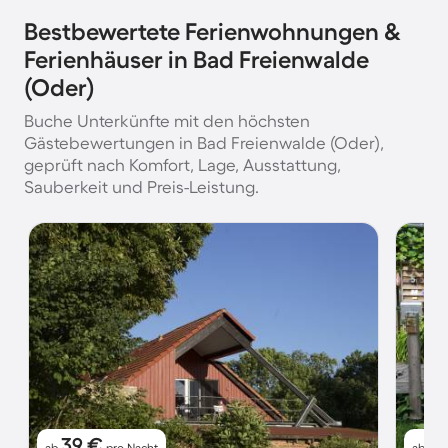
Bestbewertete Ferienwohnungen &
Ferienhäuser in Bad Freienwalde
(Oder)
Buche Unterkünfte mit den höchsten
Gästebewertungen in Bad Freienwalde (Oder),
geprüft nach Komfort, Lage, Ausstattung,
Sauberkeit und Preis-Leistung.
39 €
8
ab
pro Nacht
ab