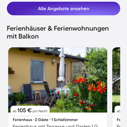
Alle Angebote ansehen
Ferienhäuser & Ferienwohnungen
mit Balkon
105 €
1
ab
pro Nacht
ab
Ferienhaus ∙ 2 Gäste ∙ 1 Schlafzimmer
Ferie
Ferienhaus mit Terrasse und Garten | Gartenblick
Feri