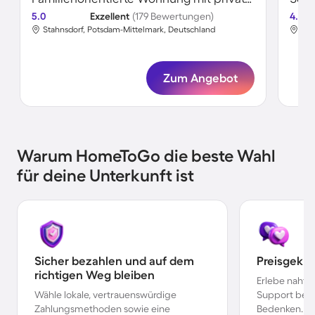
5.0
Exzellent
(179 Bewertungen)
4.8
Stahnsdorf, Potsdam-Mittelmark, Deutschland
Sta
Zum Angebot
Warum HomeToGo die beste Wahl
für deine Unterkunft ist
Sicher bezahlen und auf dem
Preisgekr
richtigen Weg bleiben
Erlebe nahtl
Wähle lokale, vertrauenswürdige
Support bei 
Zahlungsmethoden sowie eine
Bedenken.