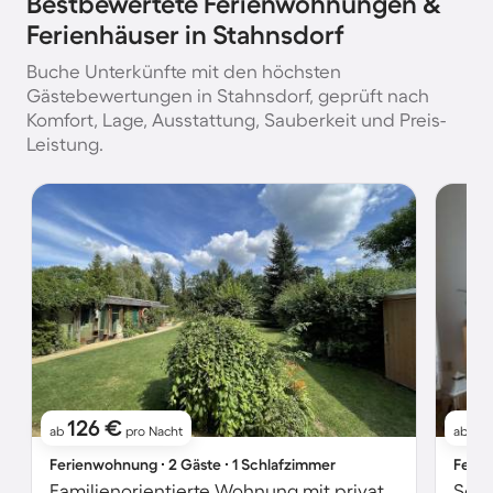
Bestbewertete Ferienwohnungen &
Ferienhäuser in Stahnsdorf
Buche Unterkünfte mit den höchsten
Gästebewertungen in Stahnsdorf, geprüft nach
Komfort, Lage, Ausstattung, Sauberkeit und Preis-
Leistung.
126 €
7
ab
pro Nacht
ab
Ferienwohnung ∙ 2 Gäste ∙ 1 Schlafzimmer
Ferie
Familienorientierte Wohnung mit privatem Pool und Garten | Naturblick
Schö