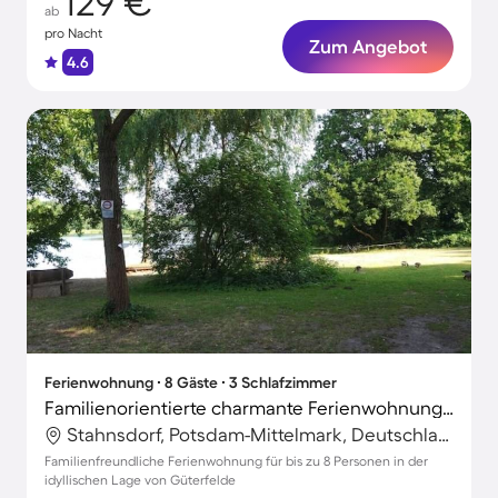
129 €
ab
pro Nacht
Zum Angebot
4.6
Ferienwohnung ∙ 8 Gäste ∙ 3 Schlafzimmer
Familienorientierte charmante Ferienwohnung | Ideal für Homeoffice
Stahnsdorf, Potsdam-Mittelmark, Deutschland
Familienfreundliche Ferienwohnung für bis zu 8 Personen in der
idyllischen Lage von Güterfelde