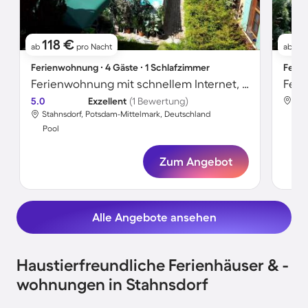
118 €
11
ab
pro Nacht
ab
Ferienwohnung ∙ 4 Gäste ∙ 1 Schlafzimmer
Ferie
Ferienwohnung mit schnellem Internet, Grill und Pool | Gartenblick
5.0
Exzellent
(1 Bewertung)
Sta
Stahnsdorf, Potsdam-Mittelmark, Deutschland
Poo
Pool
Zum Angebot
Alle Angebote ansehen
Haustierfreundliche Ferienhäuser & -
wohnungen in Stahnsdorf