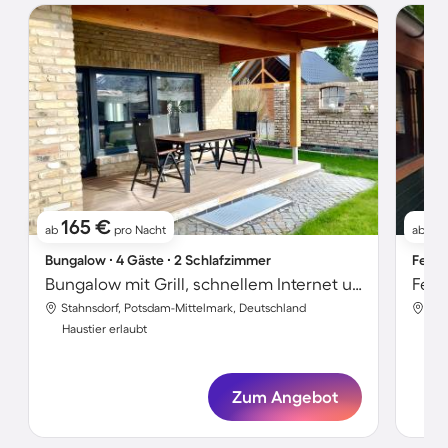
165 €
1
ab
pro Nacht
ab
Bungalow ∙ 4 Gäste ∙ 2 Schlafzimmer
Ferie
Bungalow mit Grill, schnellem Internet und Garten | Gartenblick
Stahnsdorf, Potsdam-Mittelmark, Deutschland
Sta
Haustier erlaubt
Hau
Zum Angebot