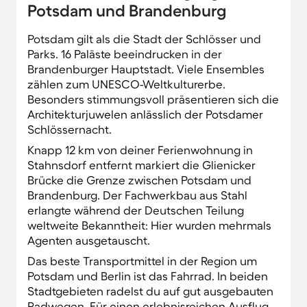
Berlin/Brandenburg gibt es
Potsdam und Brandenburg
überdurchschnittlich viele Radfahrer.
Potsdam gilt als die Stadt der Schlösser und
Parks. 16 Paläste beeindrucken in der
Brandenburger Hauptstadt. Viele Ensembles
zählen zum UNESCO-Weltkulturerbe.
Besonders stimmungsvoll präsentieren sich die
Architekturjuwelen anlässlich der Potsdamer
Schlössernacht.
Knapp 12 km von deiner Ferienwohnung in
Stahnsdorf entfernt markiert die Glienicker
Brücke die Grenze zwischen Potsdam und
Brandenburg. Der Fachwerkbau aus Stahl
erlangte während der Deutschen Teilung
weltweite Bekanntheit: Hier wurden mehrmals
Agenten ausgetauscht.
Das beste Transportmittel in der Region um
Potsdam und Berlin ist das Fahrrad. In beiden
Stadtgebieten radelst du auf gut ausgebauten
Radwegen. Für einen erlebnisreichen Ausflug