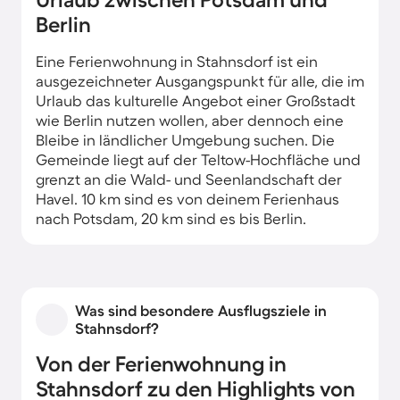
Berlin
Eine Ferienwohnung in Stahnsdorf ist ein
ausgezeichneter Ausgangspunkt für alle, die im
Urlaub das kulturelle Angebot einer Großstadt
wie Berlin nutzen wollen, aber dennoch eine
Bleibe in ländlicher Umgebung suchen. Die
Gemeinde liegt auf der Teltow-Hochfläche und
grenzt an die Wald- und Seenlandschaft der
Havel. 10 km sind es von deinem Ferienhaus
nach Potsdam, 20 km sind es bis Berlin.
Damit bietet dir eine Ferienwohnung in
Stahnsdorf eine herrliche Gelegenheit, neben
den Sehenswürdigkeiten der deutschen
Was sind besondere Ausflugsziele in
Hauptstadt auch die außergewöhnlichen
Stahnsdorf?
Kulturdenkmäler von Potsdam zu besuchen.
Viele Ausflugsziele kannst du gemütlich mit
Von der Ferienwohnung in
dem Rad anfahren. Damit liegst du genau im
Stahnsdorf zu den Highlights von
Trend, denn in der Metropolregion