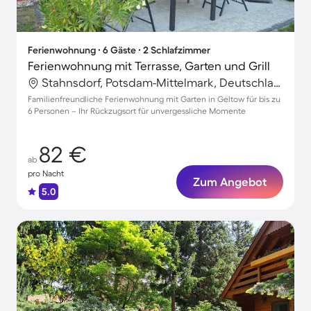
Ferienwohnung ∙ 6 Gäste ∙ 2 Schlafzimmer
Ferienwohnung mit Terrasse, Garten und Grill
Stahnsdorf, Potsdam-Mittelmark, Deutschland
Familienfreundliche Ferienwohnung mit Garten in Geltow für bis zu
6 Personen – Ihr Rückzugsort für unvergessliche Momente
82 €
ab
pro Nacht
Zum Angebot
5.0