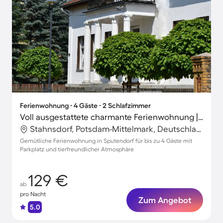
Ferienwohnung ∙ 4 Gäste ∙ 2 Schlafzimmer
Voll ausgestattete charmante Ferienwohnung | Haustierfreundlich
Stahnsdorf, Potsdam-Mittelmark, Deutschland
Gemütliche Ferienwohnung in Sputendorf für bis zu 4 Gäste mit
Parkplatz und tierfreundlicher Atmosphäre
129 €
ab
pro Nacht
Zum Angebot
5.0