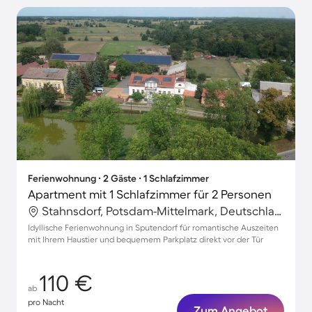
Ferienwohnung ∙ 2 Gäste ∙ 1 Schlafzimmer
Apartment mit 1 Schlafzimmer für 2 Personen
Stahnsdorf, Potsdam-Mittelmark, Deutschland
Idyllische Ferienwohnung in Sputendorf für romantische Auszeiten
mit Ihrem Haustier und bequemem Parkplatz direkt vor der Tür
110 €
ab
pro Nacht
Zum Angebot