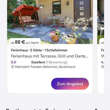
88 €
8
ab
pro Nacht
ab
Ferienhaus ∙ 2 Gäste ∙ 1 Schlafzimmer
Ferie
Ferienhaus mit Terrasse, Grill und Garten | Gartenblick
5.0
Exzellent
(1 Bewertung)
4.1
Stahnsdorf, Potsdam-Mittelmark, Deutschland
Sta
Zum Angebot