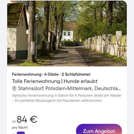
Ferienwohnung ∙ 4 Gäste ∙ 2 Schlafzimmer
Tolle Ferienwohnung | Hunde erlaubt
Stahnsdorf, Potsdam-Mittelmark, Deutschland
Idyllische Ferienwohnung in Gatow für 4 Personen direkt am Wasser
– Ihr perfekter Rückzugsort mit Haustieren willkommen!
84 €
ab
pro Nacht
Zum Angebot