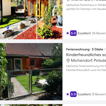
Idyllisches Ferienhaus in Wild
perfekt für Familien mit Hausti
5.0
Exzellent
(16 Bewe
Ferienwohnung ∙ 3 Gäste ∙
Michendorf, Potsd
Idyllische Ferienwohnung mit S
Familienfreundlich und mit Ga
5.0
Exzellent
(9 Bewer