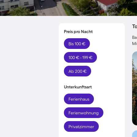
T
Preis pro Nacht
Ba
Mi
Bis 100 €
100 € - 199 €
Ab 200 €
Unterkunftsart
Ferienhaus
Ferienwohnung
Privatzimmer