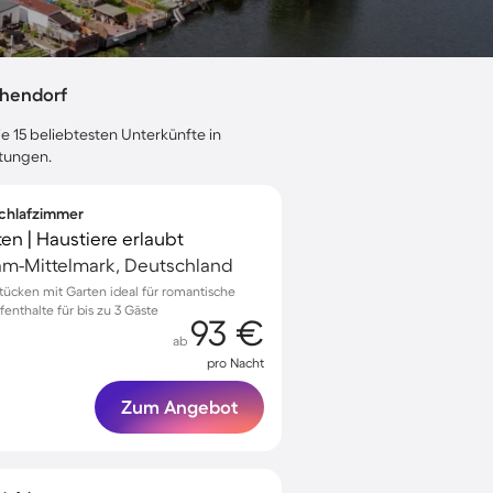
chendorf
e 15 beliebtesten Unterkünfte in
rtungen.
 Schlafzimmer
en | Haustiere erlaubt
am-Mittelmark, Deutschland
tücken mit Garten ideal für romantische
nthalte für bis zu 3 Gäste
93 €
ab
pro Nacht
Zum Angebot