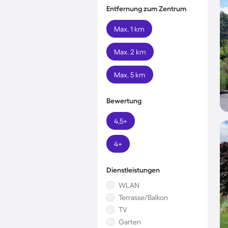
Entfernung zum Zentrum
Max. 1 km
Max. 2 km
Max. 5 km
Bewertung
4,5+
4+
Dienstleistungen
WLAN
Terrasse/Balkon
TV
Garten