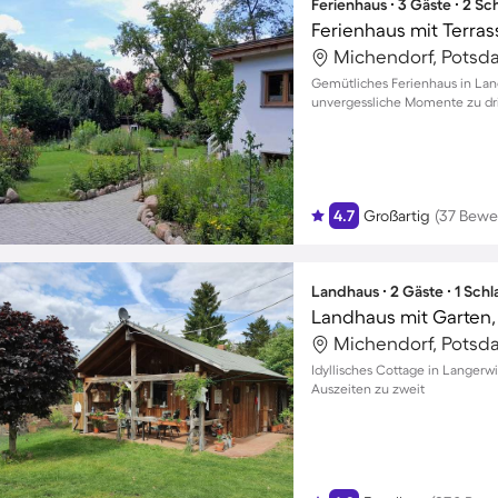
Ferienhaus ∙ 3 Gäste ∙ 2 S
Ferienhaus mit Terra
Michendorf, Potsd
Gemütliches Ferienhaus in Lan
unvergessliche Momente zu dri
4.7
Großartig
(37 Bewe
Landhaus ∙ 2 Gäste ∙ 1 Sch
Landhaus mit Garten, G
Michendorf, Potsd
Idyllisches Cottage in Langerw
Auszeiten zu zweit