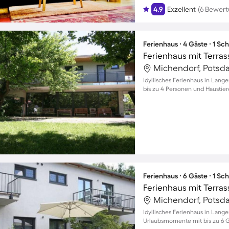
4.9
Exzellent
(6 Bewer
Ferienhaus ∙ 4 Gäste ∙ 1 Sc
Ferienhaus mit Terras
Michendorf, Potsd
Idyllisches Ferienhaus in Lang
bis zu 4 Personen und Hausti
Ferienhaus ∙ 6 Gäste ∙ 1 Sc
Ferienhaus mit Terra
Michendorf, Potsd
Idyllisches Ferienhaus in Lang
Urlaubsmomente mit bis zu 6 