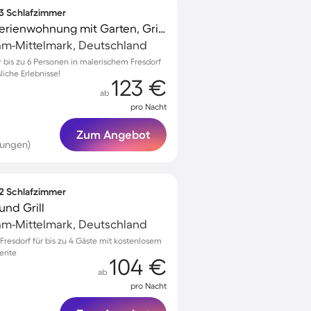
 3 Schlafzimmer
Familienfreundliche Ferienwohnung mit Garten, Grill und Terrasse
am-Mittelmark, Deutschland
bis zu 6 Personen in malerischem Fresdorf
liche Erlebnisse!
123 €
ab
pro Nacht
Zum Angebot
tungen)
 2 Schlafzimmer
nd Grill
am-Mittelmark, Deutschland
resdorf für bis zu 4 Gäste mit kostenlosem
iente
104 €
ab
pro Nacht