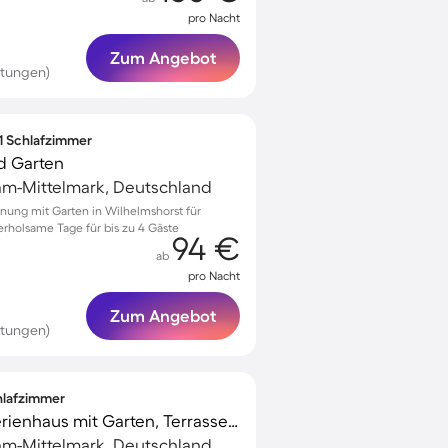
pro Nacht
Zum Angebot
rtungen)
 1 Schlafzimmer
d Garten
am-Mittelmark, Deutschland
nung mit Garten in Wilhelmshorst für
erholsame Tage für bis zu 4 Gäste
94 €
ab
pro Nacht
Zum Angebot
rtungen)
chlafzimmer
Kinderfreundliches Ferienhaus mit Garten, Terrasse und Sauna | Naturblick | Hunde erlaubt
am-Mittelmark, Deutschland