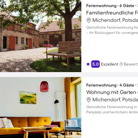
Ferienwohnung ∙ 6 Gäste ∙
Michendorf, Potsd
Gemütliche Ferienwohnung für 
– Ihr Rückzugsort für unvergess
5.0
Exzellent
(9 Bewer
Ferienwohnung ∙ 4 Gäste ∙
Wohnung mit Garten u
Michendorf, Potsd
Gemütliche Ferienwohnung in F
Parkplatz und herrlichem Amb