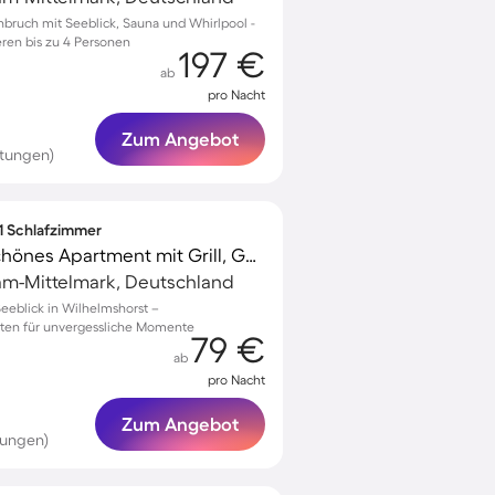
enbruch mit Seeblick, Sauna und Whirlpool -
eren bis zu 4 Personen
197 €
ab
pro Nacht
Zum Angebot
rtungen)
 1 Schlafzimmer
Kinderfreundliches schönes Apartment mit Grill, Garten und Terrasse
am-Mittelmark, Deutschland
eeblick in Wilhelmshorst –
rten für unvergessliche Momente
79 €
ab
pro Nacht
Zum Angebot
tungen)