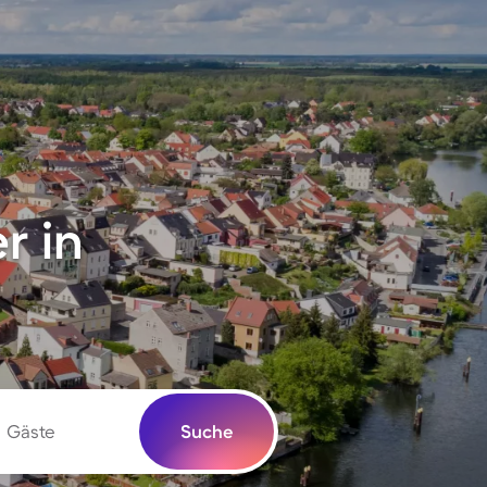
r in
Gäste
Suche