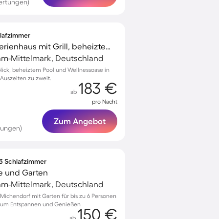
ertungen)
hlafzimmer
Familienorientiertes Ferienhaus mit Grill, beheiztem Pool und Garten | Seeblick | Haustiere sind willkommen
am-Mittelmark, Deutschland
blick, beheiztem Pool und Wellnessoase in
Auszeiten zu zweit.
183 €
ab
pro Nacht
Zum Angebot
tungen)
 3 Schlafzimmer
e und Garten
am-Mittelmark, Deutschland
ichendorf mit Garten für bis zu 6 Personen
e zum Entspannen und Genießen
150 €
ab