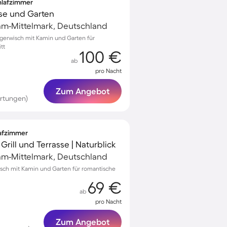
chlafzimmer
sse und Garten
am-Mittelmark, Deutschland
gerwisch mit Kamin und Garten für
tt
100 €
ab
pro Nacht
Zum Angebot
rtungen)
lafzimmer
rill und Terrasse | Naturblick
am-Mittelmark, Deutschland
isch mit Kamin und Garten für romantische
69 €
ab
pro Nacht
Zum Angebot