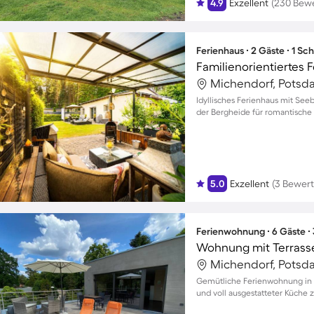
4.9
Exzellent
(230 Bew
Ferienhaus ∙ 2 Gäste ∙ 1 Sc
Michendorf, Potsd
Idyllisches Ferienhaus mit See
der Bergheide für romantische 
5.0
Exzellent
(3 Bewer
Ferienwohnung ∙ 6 Gäste ∙
Wohnung mit Terrass
Michendorf, Potsd
Gemütliche Ferienwohnung in M
und voll ausgestatteter Küch