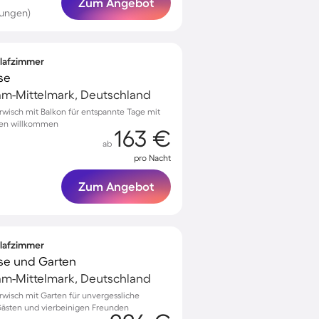
Zum Angebot
tungen)
hlafzimmer
se
am-Mittelmark, Deutschland
erwisch mit Balkon für entspannte Tage mit
eren willkommen
163 €
ab
pro Nacht
Zum Angebot
hlafzimmer
sse und Garten
am-Mittelmark, Deutschland
erwisch mit Garten für unvergessliche
Gästen und vierbeinigen Freunden