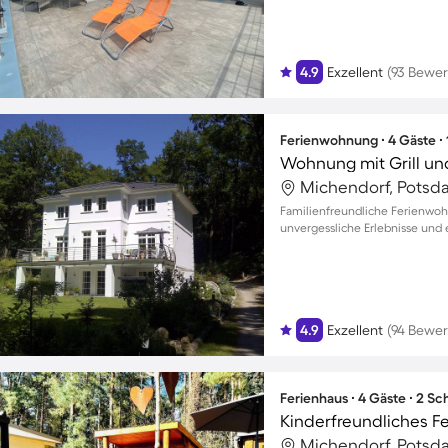
4.9
Exzellent
(93 Bewe
Ferienwohnung ∙ 4 Gäste ∙
Wohnung mit Grill un
Michendorf, Potsd
Familienfreundliche Ferienwoh
unvergessliche Erlebnisse und 
4.9
Exzellent
(94 Bewe
Ferienhaus ∙ 4 Gäste ∙ 2 S
Michendorf, Potsd