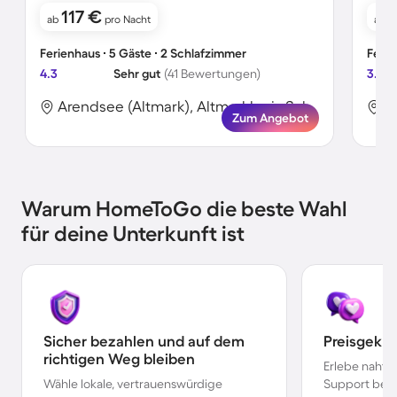
117 €
ab
pro Nacht
ab
Ferienhaus ∙ 5 Gäste ∙ 2 Schlafzimmer
Ferie
4.3
Sehr gut
(41 Bewertungen)
3.9
Arendsee (Altmark), Altmarkkreis Salzwedel, Deutschland
Zum Angebot
Warum HomeToGo die beste Wahl
für deine Unterkunft ist
Sicher bezahlen und auf dem
Preisgekr
richtigen Weg bleiben
Erlebe nahtl
Wähle lokale, vertrauenswürdige
Support bei 