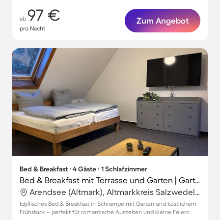
97 €
ab
Zum Angebot
pro Nacht
Bed & Breakfast ∙ 4 Gäste ∙ 1 Schlafzimmer
Bed & Breakfast mit Terrasse und Garten | Gartenblick
Arendsee (Altmark), Altmarkkreis Salzwedel, Deutschland
Idyllisches Bed & Breakfast in Schrampe mit Garten und köstlichem
Frühstück – perfekt für romantische Auszeiten und kleine Feiern