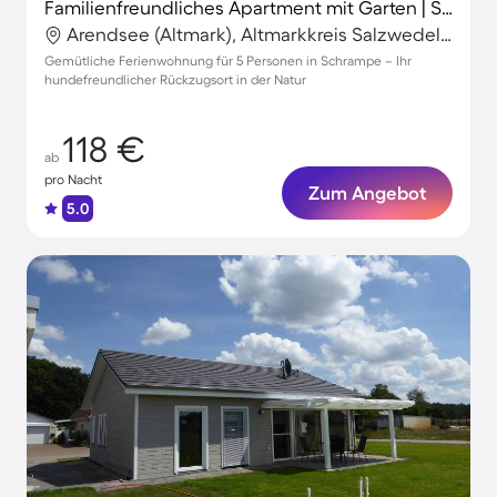
Familienfreundliches Apartment mit Garten | Seeblick | Haustiere erlaubt
Arendsee (Altmark), Altmarkkreis Salzwedel, Deutschland
Gemütliche Ferienwohnung für 5 Personen in Schrampe – Ihr
hundefreundlicher Rückzugsort in der Natur
118 €
ab
pro Nacht
Zum Angebot
5.0