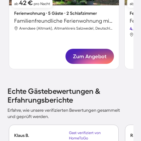
42 €
1
ab
pro Nacht
ab
Ferienwohnung ∙ 5 Gäste ∙ 2 Schlafzimmer
Ferie
Familienfreundliche Ferienwohnung mit Terrasse | Strand in der Nähe
Feri
Arendsee (Altmark), Altmarkkreis Salzwedel, Deutschland
4.0
Zum Angebot
Echte Gästebewertungen &
Erfahrungsberichte
Erfahre, wie unsere verifizierten Bewertungen gesammelt
und geprüft werden.
Gast verifiziert von
Klaus B.
Ralf 
HomeToGo