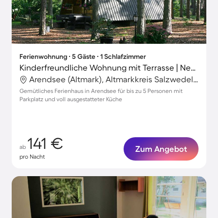
Ferienwohnung ∙ 5 Gäste ∙ 1 Schlafzimmer
Kinderfreundliche Wohnung mit Terrasse | Neben dem Strand
Arendsee (Altmark), Altmarkkreis Salzwedel, Deutschland
Gemütliches Ferienhaus in Arendsee für bis zu 5 Personen mit
Parkplatz und voll ausgestatteter Küche
141 €
ab
Zum Angebot
pro Nacht