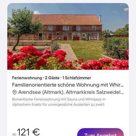
Ferienwohnung ∙ 2 Gäste ∙ 1 Schlafzimmer
Familienorientierte schöne Wohnung mit Whirlpool, Garten und Sauna | Haustiere erlaubt
Arendsee (Altmark), Altmarkkreis Salzwedel, Deutschland
Romantische Ferienwohnung mit Sauna und Whirlpool in
idyllischem Kraatz für unvergessliche Auszeiten zu zweit
121 €
ab
Zum Angebot