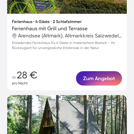
Ferienhaus ∙ 4 Gäste ∙ 2 Schlafzimmer
Ferienhaus mit Grill und Terrasse
Arendsee (Altmark), Altmarkkreis Salzwedel, Deutschland
Einladendes Ferienhaus für 4 Gäste in malerischem Bretsch – Ihr
Rückzugsort für unvergessliche Erlebnisse in der Natur
28 €
ab
Zum Angebot
pro Nacht