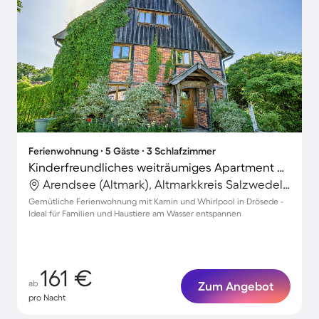
Ferienwohnung ∙ 5 Gäste ∙ 3 Schlafzimmer
Kinderfreundliches weiträumiges Apartment mit Terrasse, Garten und Whirlpool | Perfekt für die Arbeit von Zuhause | Hunde erlaubt
Arendsee (Altmark), Altmarkkreis Salzwedel, Deutschland
Gemütliche Ferienwohnung mit Kamin und Whirlpool in Drösede -
Ideal für Familien und Haustiere am Wasser entspannen
161 €
ab
Zum Angebot
pro Nacht