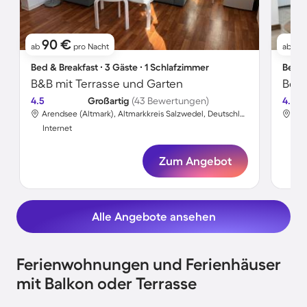
90 €
7
ab
pro Nacht
ab
Bed & Breakfast ∙ 3 Gäste ∙ 1 Schlafzimmer
Bed &
B&B mit Terrasse und Garten
Bed 
4.5
Großartig
(43 Bewertungen)
4.5
Arendsee (Altmark), Altmarkkreis Salzwedel, Deutschland
Internet
Int
Zum Angebot
Alle Angebote ansehen
Ferienwohnungen und Ferienhäuser
mit Balkon oder Terrasse