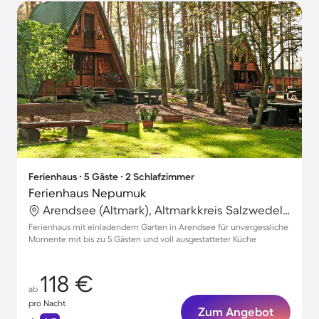
Ferienhaus ∙ 5 Gäste ∙ 2 Schlafzimmer
Ferienhaus Nepumuk
Arendsee (Altmark), Altmarkkreis Salzwedel, Deutschland
Ferienhaus mit einladendem Garten in Arendsee für unvergessliche
Momente mit bis zu 5 Gästen und voll ausgestatteter Küche
118 €
ab
pro Nacht
Zum Angebot