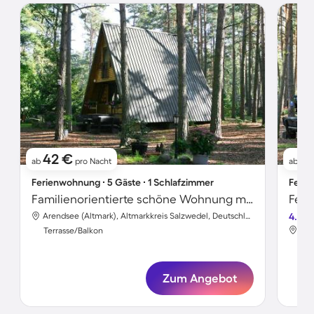
42 €
11
ab
pro Nacht
ab
Ferienwohnung ∙ 5 Gäste ∙ 1 Schlafzimmer
Ferie
Familienorientierte schöne Wohnung mit Terrasse | Strand in der Nähe
Fer
Arendsee (Altmark), Altmarkkreis Salzwedel, Deutschland
4.2
Terrasse/Balkon
Ter
Zum Angebot