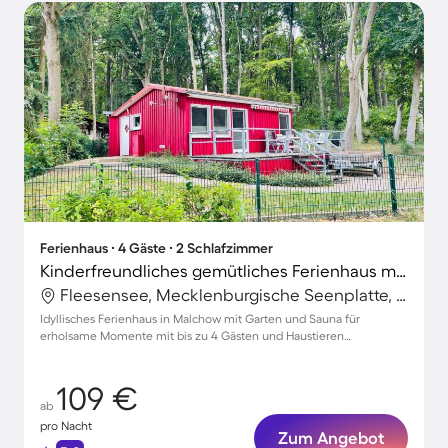
Ferienhaus ∙ 4 Gäste ∙ 2 Schlafzimmer
Kinderfreundliches gemütliches Ferienhaus mit Garten, Terrasse und Grill | Hunde erlaubt
Fleesensee, Mecklenburgische Seenplatte, Deutschland
Idyllisches Ferienhaus in Malchow mit Garten und Sauna für
erholsame Momente mit bis zu 4 Gästen und Haustieren
willkommen
109 €
ab
pro Nacht
Zum Angebot