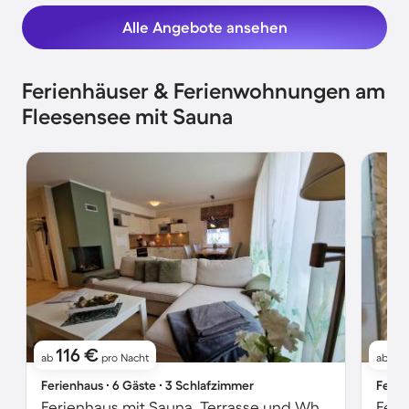
Alle Angebote ansehen
Ferienhäuser & Ferienwohnungen am
Fleesensee mit Sauna
116 €
1
ab
pro Nacht
ab
Ferienhaus ∙ 6 Gäste ∙ 3 Schlafzimmer
Ferie
Ferienhaus mit Sauna, Terrasse und Whirlpool