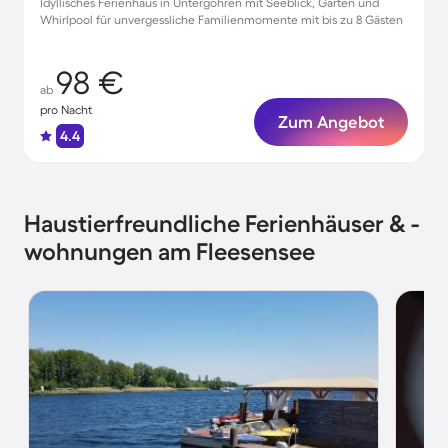
Idyllisches Ferienhaus in Untergöhren mit Seeblick, Garten und
Whirlpool für unvergessliche Familienmomente mit bis zu 8 Gästen
98 €
ab
pro Nacht
Zum Angebot
4.4
Haustierfreundliche Ferienhäuser & -
wohnungen am Fleesensee