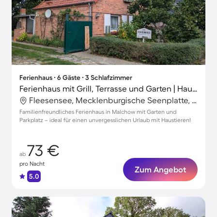
Ferienhaus ∙ 6 Gäste ∙ 3 Schlafzimmer
Ferienhaus mit Grill, Terrasse und Garten | Haustiere sind willkommen
Fleesensee, Mecklenburgische Seenplatte, Deutschland
Familienfreundliches Ferienhaus in Malchow mit Garten und
Parkplatz – ideal für einen unvergesslichen Urlaub mit Haustieren!
73 €
ab
pro Nacht
Zum Angebot
5.0