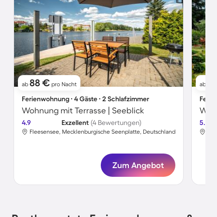
88 €
7
ab
pro Nacht
ab
Ferienwohnung ∙ 4 Gäste ∙ 2 Schlafzimmer
Ferie
Wohnung mit Terrasse | Seeblick
4.9
Exzellent
(4 Bewertungen)
5.0
Fleesensee, Mecklenburgische Seenplatte, Deutschland
Fle
Zum Angebot