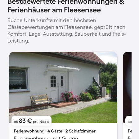
Bestbewertete Ferienwohnungen &
Ferienhäuser am Fleesensee
Buche Unterkünfte mit den höchsten
Gästebewertungen am Fleesensee, geprüft nach
Komfort, Lage, Ausstattung, Sauberkeit und Preis-
Leistung.
83 €
1
ab
pro Nacht
ab
Ferienwohnung ∙ 4 Gäste ∙ 2 Schlafzimmer
Ferie
Ferienwohnung mit Garten