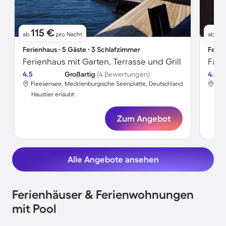
115 €
12
ab
pro Nacht
ab
Ferienhaus ∙ 5 Gäste ∙ 3 Schlafzimmer
Ferie
Ferienhaus mit Garten, Terrasse und Grill
4.5
Großartig
(4 Bewertungen)
4.9
Fleesensee, Mecklenburgische Seenplatte, Deutschland
Fle
Haustier erlaubt
Hau
Zum Angebot
Alle Angebote ansehen
Ferienhäuser & Ferienwohnungen
mit Pool