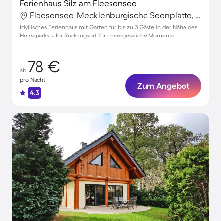
Ferienhaus Silz am Fleesensee
Fleesensee, Mecklenburgische Seenplatte, Deutschland
Idyllisches Ferienhaus mit Garten für bis zu 3 Gäste in der Nähe des
Heideparks – Ihr Rückzugsort für unvergessliche Momente
78 €
ab
pro Nacht
Zum Angebot
4.3