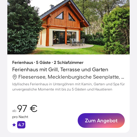
Ferienhaus ∙ 5 Gäste ∙ 2 Schlafzimmer
Ferienhaus mit Grill, Terrasse und Garten
Fleesensee, Mecklenburgische Seenplatte, Deutschland
Idyllisches Ferienhaus in Untergöhren mit Kamin, Garten und Spa für
unvergessliche Momente mit bis zu 5 Gästen und Haustieren
97 €
ab
pro Nacht
Zum Angebot
4.7