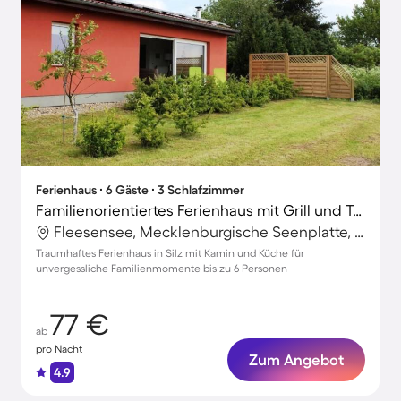
Ferienhaus ∙ 6 Gäste ∙ 3 Schlafzimmer
Familienorientiertes Ferienhaus mit Grill und Terrasse | Naturblick
Fleesensee, Mecklenburgische Seenplatte, Deutschland
Traumhaftes Ferienhaus in Silz mit Kamin und Küche für
unvergessliche Familienmomente bis zu 6 Personen
77 €
ab
pro Nacht
Zum Angebot
4.9