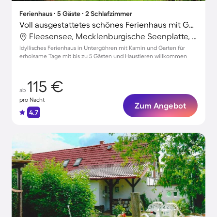
Ferienhaus ∙ 5 Gäste ∙ 2 Schlafzimmer
Voll ausgestattetes schönes Ferienhaus mit Garten, Terrasse und Grill | Neben dem Strand | Haustierfreundlich
Fleesensee, Mecklenburgische Seenplatte, Deutschland
Idyllisches Ferienhaus in Untergöhren mit Kamin und Garten für
erholsame Tage mit bis zu 5 Gästen und Haustieren willkommen
115 €
ab
pro Nacht
Zum Angebot
4.7