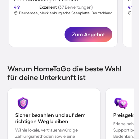
4.9
Exzellent
(37 Bewertungen)
4.9
Fleesensee, Mecklenburgische Seenplatte, Deutschland
Fle
Zum Angebot
Warum HomeToGo die beste Wahl
für deine Unterkunft ist
Sicher bezahlen und auf dem
Preisgekr
richtigen Weg bleiben
Erlebe nahtl
Wähle lokale, vertrauenswürdige
Support bei 
Zahlungsmethoden sowie eine
Bedenken.