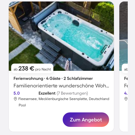
238 €
11
ab
pro Nacht
ab
Ferienwohnung ∙ 4 Gäste ∙ 2 Schlafzimmer
Ferie
Familienorientierte wunderschöne Wohnung mit Sauna, Garten und Whirlpool
5.0
Exzellent
(7 Bewertungen)
4.6
Fleesensee, Mecklenburgische Seenplatte, Deutschland
Fle
Pool
Poo
Zum Angebot