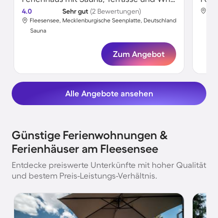
4.0
Sehr gut
(2 Bewertungen)
Fle
Fleesensee, Mecklenburgische Seenplatte, Deutschland
Sa
Sauna
Zum Angebot
Alle Angebote ansehen
Günstige Ferienwohnungen &
Ferienhäuser am Fleesensee
Entdecke preiswerte Unterkünfte mit hoher Qualität
und bestem Preis-Leistungs-Verhältnis.