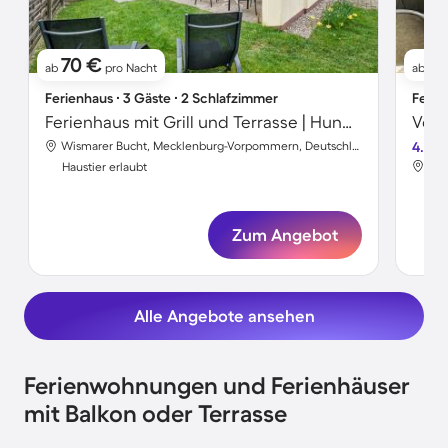
70 €
7
ab
pro Nacht
ab
Ferienhaus ∙ 3 Gäste ∙ 2 Schlafzimmer
Ferie
Ferienhaus mit Grill und Terrasse | Hunde erlaubt
Wismarer Bucht, Mecklenburg-Vorpommern, Deutschland
4.5
Haustier erlaubt
Hau
Zum Angebot
Alle Angebote ansehen
Ferienwohnungen und Ferienhäuser
mit Balkon oder Terrasse