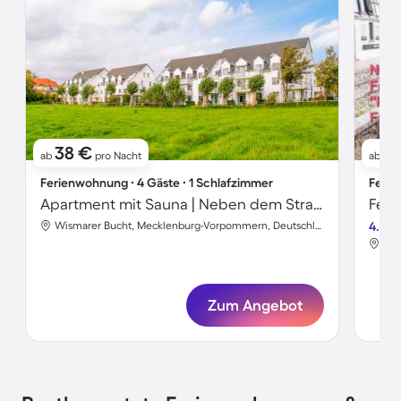
38 €
5
ab
pro Nacht
ab
Ferienwohnung ∙ 4 Gäste ∙ 1 Schlafzimmer
Ferie
Apartment mit Sauna | Neben dem Strand
Feri
Wismarer Bucht, Mecklenburg-Vorpommern, Deutschland
4.4
Zum Angebot