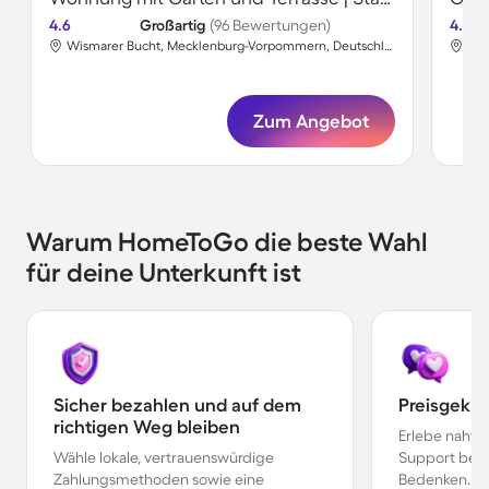
4.6
Großartig
(96 Bewertungen)
4.7
Wismarer Bucht, Mecklenburg-Vorpommern, Deutschland
Zum Angebot
Warum HomeToGo die beste Wahl
für deine Unterkunft ist
Sicher bezahlen und auf dem
Preisgekr
richtigen Weg bleiben
Erlebe nahtl
Wähle lokale, vertrauenswürdige
Support bei 
Zahlungsmethoden sowie eine
Bedenken.