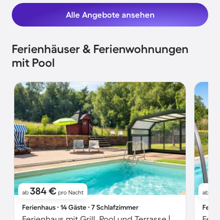
Alle Angebote ansehen
Ferienhäuser & Ferienwohnungen
mit Pool
384 €
1
ab
pro Nacht
ab
Ferienhaus ∙ 14 Gäste ∙ 7 Schlafzimmer
Ferie
Ferienhaus mit Grill, Pool und Terrasse | Seeblick