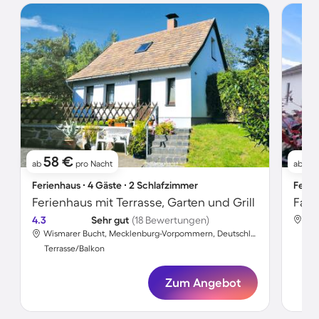
58 €
8
ab
pro Nacht
ab
Ferienhaus ∙ 4 Gäste ∙ 2 Schlafzimmer
Ferie
Ferienhaus mit Terrasse, Garten und Grill
4.3
Sehr gut
(18 Bewertungen)
Wismarer Bucht, Mecklenburg-Vorpommern, Deutschland
Ter
Terrasse/Balkon
Zum Angebot