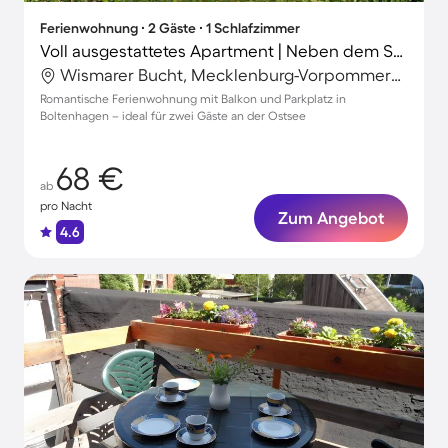
Ferienwohnung ∙ 2 Gäste ∙ 1 Schlafzimmer
Voll ausgestattetes Apartment | Neben dem Strand
Wismarer Bucht, Mecklenburg-Vorpommern, Deutschland
Romantische Ferienwohnung mit Balkon und Parkplatz in
Boltenhagen – ideal für zwei Gäste an der Ostsee
68 €
ab
pro Nacht
Zum Angebot
4.6