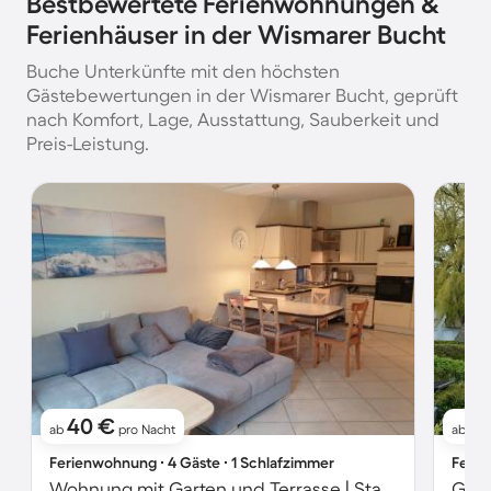
Bestbewertete Ferienwohnungen &
Ferienhäuser in der Wismarer Bucht
Buche Unterkünfte mit den höchsten
Gästebewertungen in der Wismarer Bucht, geprüft
nach Komfort, Lage, Ausstattung, Sauberkeit und
Preis-Leistung.
40 €
11
ab
pro Nacht
ab
Ferienwohnung ∙ 4 Gäste ∙ 1 Schlafzimmer
Ferie
Wohnung mit Garten und Terrasse | Stadtblick