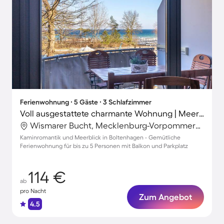
Ferienwohnung ∙ 5 Gäste ∙ 3 Schlafzimmer
Voll ausgestattete charmante Wohnung | Meerblick | Nah am Strand
Wismarer Bucht, Mecklenburg-Vorpommern, Deutschland
Kaminromantik und Meerblick in Boltenhagen - Gemütliche
Ferienwohnung für bis zu 5 Personen mit Balkon und Parkplatz
114 €
ab
pro Nacht
Zum Angebot
4.5