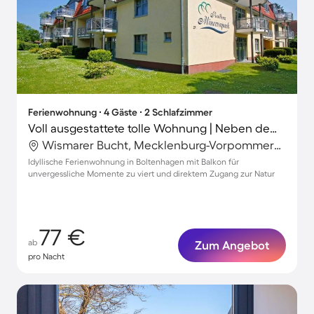
Ferienwohnung ∙ 4 Gäste ∙ 2 Schlafzimmer
Voll ausgestattete tolle Wohnung | Neben dem Strand
Wismarer Bucht, Mecklenburg-Vorpommern, Deutschland
Idyllische Ferienwohnung in Boltenhagen mit Balkon für
unvergessliche Momente zu viert und direktem Zugang zur Natur
77 €
ab
Zum Angebot
pro Nacht