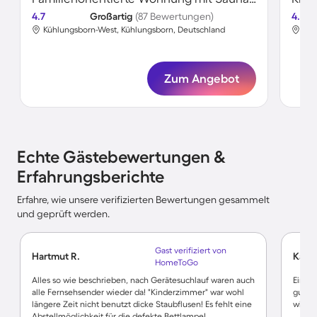
4.7
Großartig
(87 Bewertungen)
4.7
Kühlungsborn-West, Kühlungsborn, Deutschland
Küh
Zum Angebot
Echte Gästebewertungen &
Erfahrungsberichte
Erfahre, wie unsere verifizierten Bewertungen gesammelt
und geprüft werden.
Gast verifiziert von
Hartmut R.
Karl E
HomeToGo
Alles so wie beschrieben, nach Gerätesuchlauf waren auch
Eine s
alle Fernsehsender wieder da! "Kinderzimmer" war wohl
gutes 
längere Zeit nicht benutzt dicke Staubflusen! Es fehlt eine
wichti
Abstellmöglichkeit für die defekte Bettlampe!