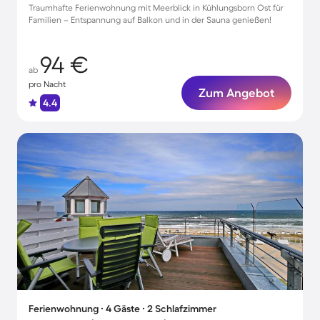
Traumhafte Ferienwohnung mit Meerblick in Kühlungsborn Ost für
Familien – Entspannung auf Balkon und in der Sauna genießen!
94 €
ab
pro Nacht
Zum Angebot
4.4
Ferienwohnung ∙ 4 Gäste ∙ 2 Schlafzimmer