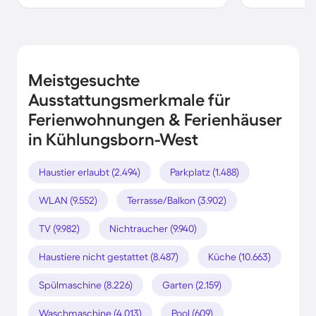
Meistgesuchte
Ausstattungsmerkmale für
Ferienwohnungen & Ferienhäuser
in Kühlungsborn-West
Haustier erlaubt (2.494)
Parkplatz (1.488)
WLAN (9.552)
Terrasse/Balkon (3.902)
TV (9.982)
Nichtraucher (9.940)
Haustiere nicht gestattet (8.487)
Küche (10.663)
Spülmaschine (8.226)
Garten (2.159)
Waschmaschine (4.013)
Pool (609)