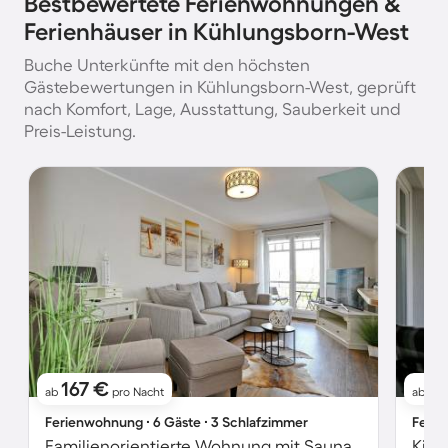
Bestbewertete Ferienwohnungen &
Ferienhäuser in Kühlungsborn-West
Buche Unterkünfte mit den höchsten
Gästebewertungen in Kühlungsborn-West, geprüft
nach Komfort, Lage, Ausstattung, Sauberkeit und
Preis-Leistung.
167 €
9
ab
pro Nacht
ab
Ferienwohnung ∙ 6 Gäste ∙ 3 Schlafzimmer
Ferie
Familienorientierte Wohnung mit Sauna | Meerblick | Neben dem Strand