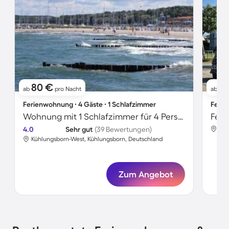
80 €
1
ab
pro Nacht
ab
Ferienwohnung ∙ 4 Gäste ∙ 1 Schlafzimmer
Ferie
Wohnung mit 1 Schlafzimmer für 4 Personen
4.0
Sehr gut
(39 Bewertungen)
Küh
Kühlungsborn-West, Kühlungsborn, Deutschland
Zum Angebot