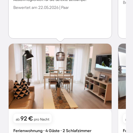
Bewer
Bewertet am 22.05.2026 | Paar
92 €
ab
pro Nacht
ab
Ferienwohnung ∙ 4 Gäste ∙ 2 Schlafzimmer
Ferie