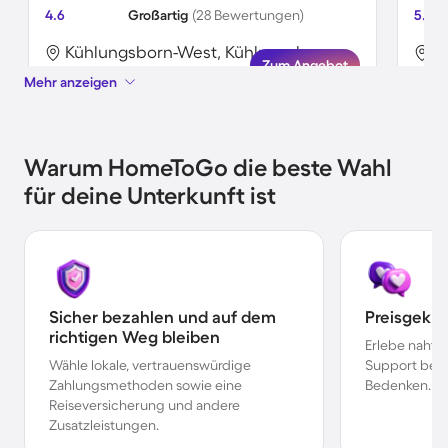
4.6
Großartig
(28 Bewertungen)
5.0
Kühlungsborn-West, Kühlungsborn, Deutschland
Zum Angebot
Mehr anzeigen
Warum HomeToGo die beste Wahl
für deine Unterkunft ist
Sicher bezahlen und auf dem
Preisgekr
richtigen Weg bleiben
Erlebe nahtl
Wähle lokale, vertrauenswürdige
Support bei 
Zahlungsmethoden sowie eine
Bedenken.
Reiseversicherung und andere
Zusatzleistungen.