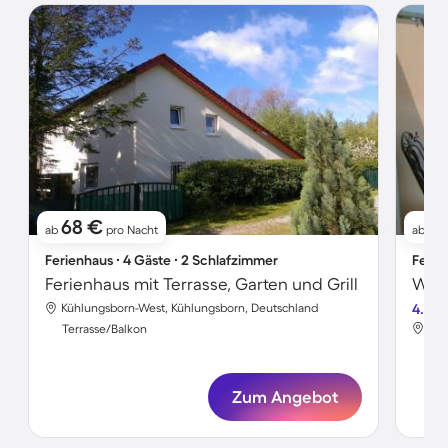
68 €
8
ab
pro Nacht
ab
Ferienhaus ∙ 4 Gäste ∙ 2 Schlafzimmer
Ferie
Ferienhaus mit Terrasse, Garten und Grill
Wohn
Kühlungsborn-West, Kühlungsborn, Deutschland
4.6
Küh
Terrasse/Balkon
Ter
Zum Angebot