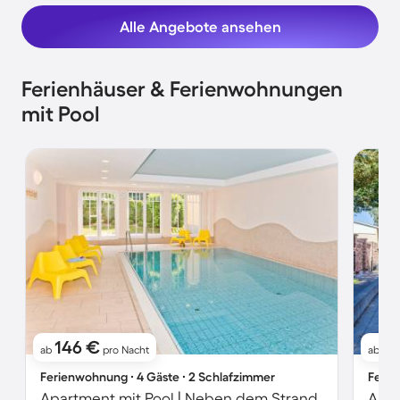
Alle Angebote ansehen
Ferienhäuser & Ferienwohnungen
mit Pool
146 €
7
ab
pro Nacht
ab
Ferienwohnung ∙ 4 Gäste ∙ 2 Schlafzimmer
Ferie
Apartment mit Pool | Neben dem Strand
Apar