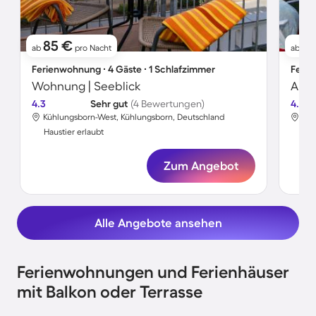
85 €
5
ab
pro Nacht
ab
Ferienwohnung ∙ 4 Gäste ∙ 1 Schlafzimmer
Ferie
Wohnung | Seeblick
4.3
Sehr gut
(4 Bewertungen)
4.3
Kühlungsborn-West, Kühlungsborn, Deutschland
Küh
Haustier erlaubt
Hau
Zum Angebot
Alle Angebote ansehen
Ferienwohnungen und Ferienhäuser
mit Balkon oder Terrasse