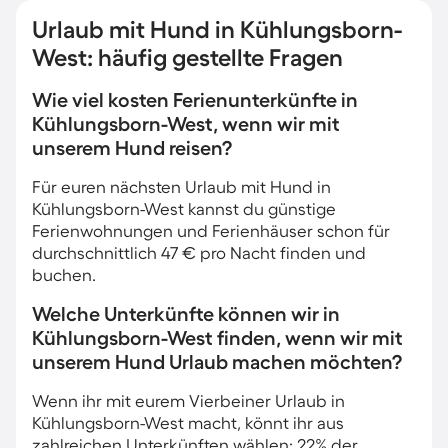
Urlaub mit Hund in Kühlungsborn-
West: häufig gestellte Fragen
Wie viel kosten Ferienunterkünfte in
Kühlungsborn-West, wenn wir mit
unserem Hund reisen?
Für euren nächsten Urlaub mit Hund in
Kühlungsborn-West kannst du günstige
Ferienwohnungen und Ferienhäuser schon für
durchschnittlich 47 € pro Nacht finden und
buchen.
Welche Unterkünfte können wir in
Kühlungsborn-West finden, wenn wir mit
unserem Hund Urlaub machen möchten?
Wenn ihr mit eurem Vierbeiner Urlaub in
Kühlungsborn-West macht, könnt ihr aus
zahlreichen Unterkünften wählen: 22% der