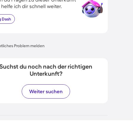
 helfe ich dir schnell weiter.
g
Dash
tliches Problem melden
Suchst du noch nach der richtigen
Unterkunft?
Weiter suchen