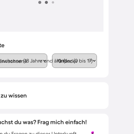
te
wachsene (18 Jahre und älter)
Kinder (0 bis 17)
 zu wissen
uchst du was? Frag mich einfach!
 du Fragen zu dieser Unterkunft