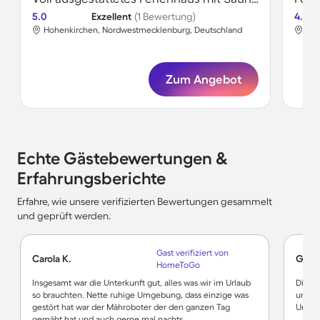
5.0
Exzellent
(1 Bewertung)
4.6
Hohenkirchen, Nordwestmecklenburg, Deutschland
Hoh
Zum Angebot
Echte Gästebewertungen &
Erfahrungsberichte
Erfahre, wie unsere verifizierten Bewertungen gesammelt
und geprüft werden.
Gast verifiziert von
Carola K.
Gabri
HomeToGo
Insgesamt war die Unterkunft gut, alles was wir im Urlaub
Die Un
so brauchten. Nette ruhige Umgebung, dass einzige was
und sa
gestört hat war der Mähroboter der den ganzen Tag
Unter
gemäht hat und auch gerne mal nachts.