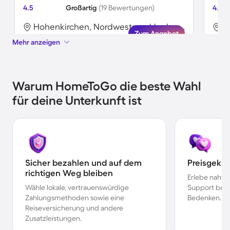
4.5
Großartig
(19 Bewertungen)
4.4
Hohenkirchen, Nordwestmecklenburg, Deutschland
Zum Angebot
Mehr anzeigen
Warum HomeToGo die beste Wahl
für deine Unterkunft ist
Sicher bezahlen und auf dem
Preisgekr
richtigen Weg bleiben
Erlebe nahtl
Wähle lokale, vertrauenswürdige
Support bei 
Zahlungsmethoden sowie eine
Bedenken.
Reiseversicherung und andere
Zusatzleistungen.