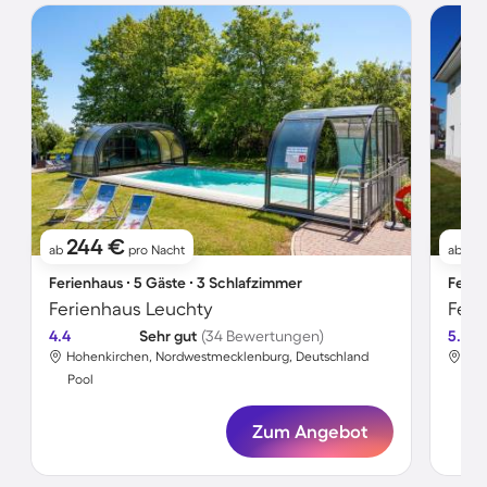
244 €
3
ab
pro Nacht
ab
Ferienhaus ∙ 5 Gäste ∙ 3 Schlafzimmer
Ferie
Ferienhaus Leuchty
4.4
Sehr gut
(34 Bewertungen)
5.0
Hohenkirchen, Nordwestmecklenburg, Deutschland
Hoh
Pool
Poo
Zum Angebot