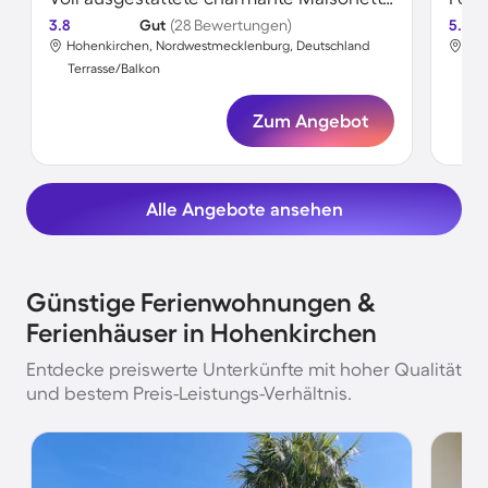
3.8
Gut
(28 Bewertungen)
5.0
Hohenkirchen, Nordwestmecklenburg, Deutschland
Hoh
Terrasse/Balkon
Ter
Zum Angebot
Alle Angebote ansehen
Günstige Ferienwohnungen &
Ferienhäuser in Hohenkirchen
Entdecke preiswerte Unterkünfte mit hoher Qualität
und bestem Preis-Leistungs-Verhältnis.