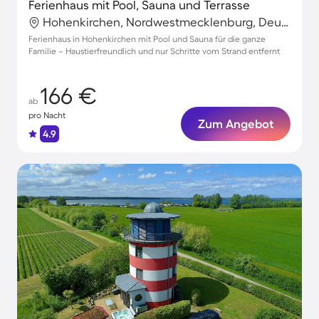
Ferienhaus mit Pool, Sauna und Terrasse
Hohenkirchen, Nordwestmecklenburg, Deutschland
Ferienhaus in Hohenkirchen mit Pool und Sauna für die ganze
Familie – Haustierfreundlich und nur Schritte vom Strand entfernt
166 €
ab
pro Nacht
Zum Angebot
4.9