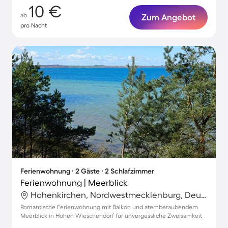
10 €
ab
Zum Angebot
pro Nacht
Ferienwohnung ∙ 2 Gäste ∙ 2 Schlafzimmer
Ferienwohnung | Meerblick
Hohenkirchen, Nordwestmecklenburg, Deutschland
Romantische Ferienwohnung mit Balkon und atemberaubendem
Meerblick in Hohen Wieschendorf für unvergessliche Zweisamkeit