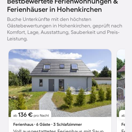
Bestbewertete Ferienwohnungen &
Ferienhäuser in Hohenkirchen
Buche Unterkünfte mit den höchsten
Gästebewertungen in Hohenkirchen, geprüft nach
Komfort, Lage, Ausstattung, Sauberkeit und Preis-
Leistung.
136 €
1
ab
pro Nacht
ab
Ferienhaus ∙ 6 Gäste ∙ 3 Schlafzimmer
Ferie
Voll ausgestattetes Ferienhaus mit Sauna, Garten und Terrasse | Haustierfreundlich
Feri