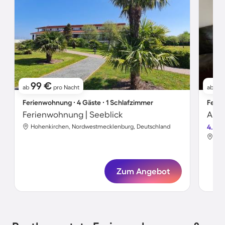
99 €
8
ab
pro Nacht
ab
Ferienwohnung ∙ 4 Gäste ∙ 1 Schlafzimmer
Ferie
Ferienwohnung | Seeblick
Apar
Hohenkirchen, Nordwestmecklenburg, Deutschland
4.7
Hoh
Zum Angebot