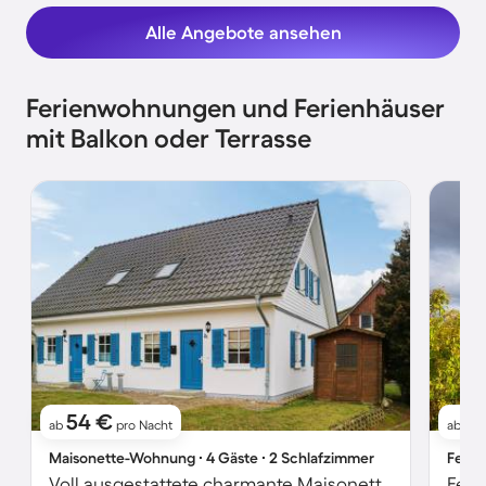
Alle Angebote ansehen
Ferienwohnungen und Ferienhäuser
mit Balkon oder Terrasse
54 €
1
ab
pro Nacht
ab
Maisonette-Wohnung ∙ 4 Gäste ∙ 2 Schlafzimmer
Ferie
Voll ausgestattete charmante Maisonettewohnung mit Garten und Terrasse
Feri