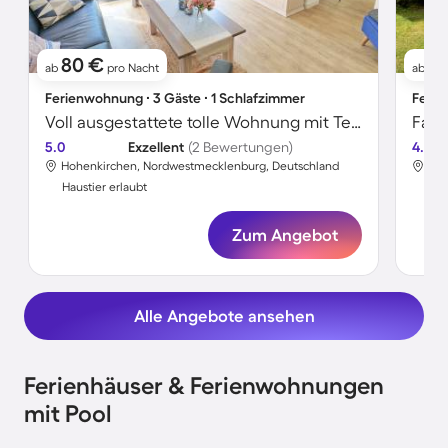
80 €
1
ab
pro Nacht
ab
Ferienwohnung ∙ 3 Gäste ∙ 1 Schlafzimmer
Ferie
Voll ausgestattete tolle Wohnung mit Terrasse | Haustiere erlaubt
5.0
Exzellent
(2 Bewertungen)
4.0
Hohenkirchen, Nordwestmecklenburg, Deutschland
Hoh
Haustier erlaubt
Hau
Zum Angebot
Alle Angebote ansehen
Ferienhäuser & Ferienwohnungen
mit Pool