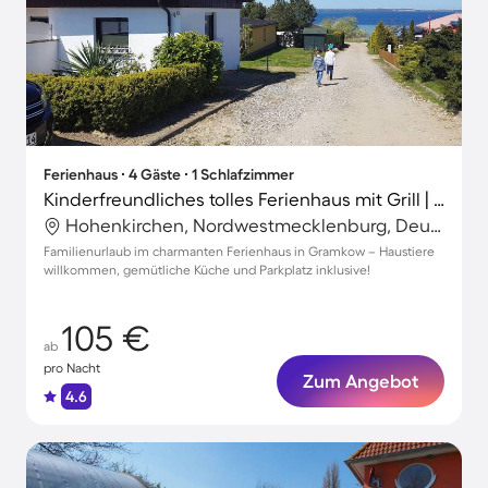
Ferienhaus ∙ 4 Gäste ∙ 1 Schlafzimmer
Kinderfreundliches tolles Ferienhaus mit Grill | Strand in der Nähe | Haustiere sind willkommen
Hohenkirchen, Nordwestmecklenburg, Deutschland
Familienurlaub im charmanten Ferienhaus in Gramkow – Haustiere
willkommen, gemütliche Küche und Parkplatz inklusive!
105 €
ab
pro Nacht
Zum Angebot
4.6