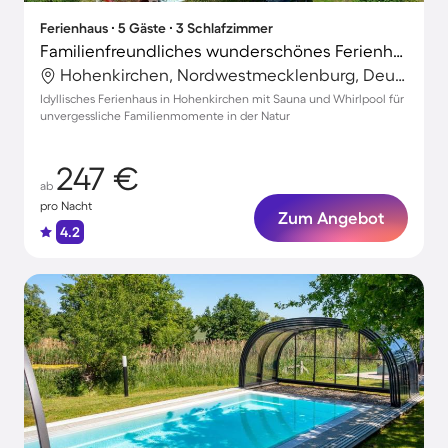
Ferienhaus ∙ 5 Gäste ∙ 3 Schlafzimmer
Familienfreundliches wunderschönes Ferienhaus mit Sauna, Terrasse und Grill | Panoramablick | Neben dem Strand
Hohenkirchen, Nordwestmecklenburg, Deutschland
Idyllisches Ferienhaus in Hohenkirchen mit Sauna und Whirlpool für
unvergessliche Familienmomente in der Natur
247 €
ab
pro Nacht
Zum Angebot
4.2