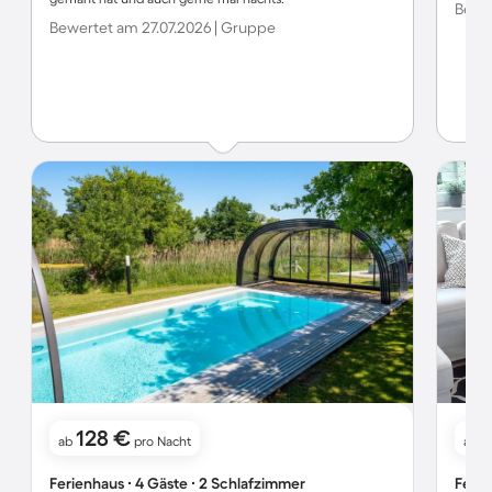
Bewer
Bewertet am 27.07.2026 | Gruppe
128 €
1
ab
pro Nacht
ab
Ferienhaus ∙ 4 Gäste ∙ 2 Schlafzimmer
Ferie