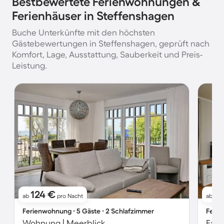
Bestbewertete Ferienwohnungen &
Ferienhäuser in Steffenshagen
Buche Unterkünfte mit den höchsten
Gästebewertungen in Steffenshagen, geprüft nach
Komfort, Lage, Ausstattung, Sauberkeit und Preis-
Leistung.
124 €
1
ab
pro Nacht
ab
Ferienwohnung ∙ 5 Gäste ∙ 2 Schlafzimmer
Ferie
Wohnung | Meerblick