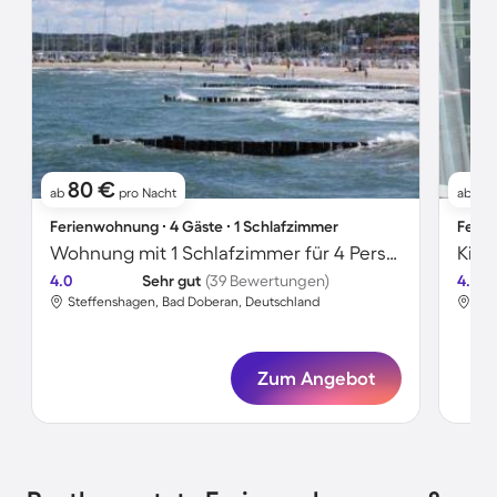
80 €
5
ab
pro Nacht
ab
Ferienwohnung ∙ 4 Gäste ∙ 1 Schlafzimmer
Ferie
Wohnung mit 1 Schlafzimmer für 4 Personen
4.0
Sehr gut
(39 Bewertungen)
4.2
Steffenshagen, Bad Doberan, Deutschland
Ste
Zum Angebot