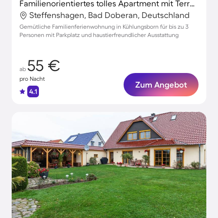
Familienorientiertes tolles Apartment mit Terrasse | Hunde erlaubt
Steffenshagen, Bad Doberan, Deutschland
Gemütliche Familienferienwohnung in Kühlungsborn für bis zu 3
Personen mit Parkplatz und haustierfreundlicher Ausstattung
55 €
ab
pro Nacht
Zum Angebot
4.1