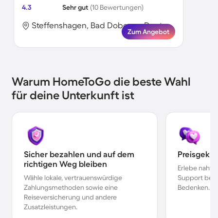
4.3
Sehr gut
(10 Bewertungen)
Steffenshagen, Bad Doberan, Deutschland
Zum Angebot
Warum HomeToGo die beste Wahl
für deine Unterkunft ist
Sicher bezahlen und auf dem
Preisgekr
richtigen Weg bleiben
Erlebe nahtl
Wähle lokale, vertrauenswürdige
Support bei 
Zahlungsmethoden sowie eine
Bedenken.
Reiseversicherung und andere
Zusatzleistungen.