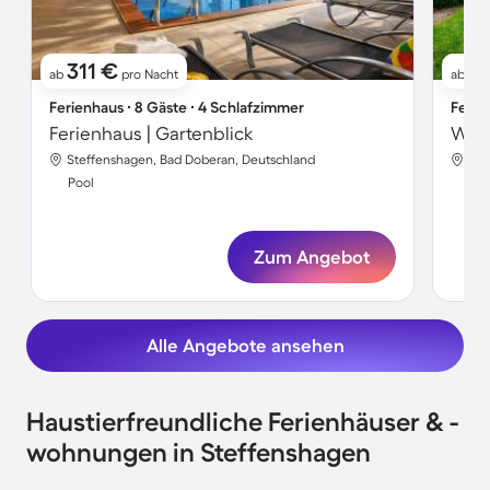
311 €
1
ab
pro Nacht
ab
Ferienhaus ∙ 8 Gäste ∙ 4 Schlafzimmer
Ferie
Ferienhaus | Gartenblick
Wohn
Steffenshagen, Bad Doberan, Deutschland
Ste
Pool
Poo
Zum Angebot
Alle Angebote ansehen
Haustierfreundliche Ferienhäuser & -
wohnungen in Steffenshagen