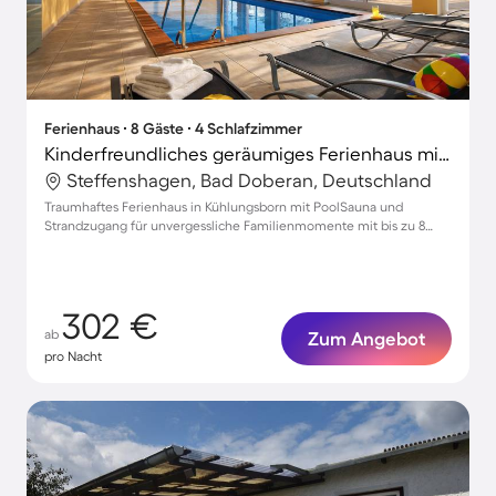
Ferienhaus ∙ 8 Gäste ∙ 4 Schlafzimmer
Kinderfreundliches geräumiges Ferienhaus mit Sauna, Pool und Terrasse | Gartenblick | Haustiere sind willkommen
Steffenshagen, Bad Doberan, Deutschland
Traumhaftes Ferienhaus in Kühlungsborn mit PoolSauna und
Strandzugang für unvergessliche Familienmomente mit bis zu 8
Gästen
302 €
ab
Zum Angebot
pro Nacht