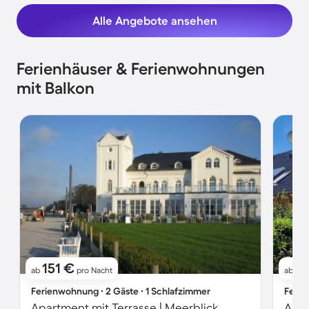
Alle Angebote ansehen
Ferienhäuser & Ferienwohnungen
mit Balkon
151 €
7
ab
pro Nacht
ab
Ferienwohnung ∙ 2 Gäste ∙ 1 Schlafzimmer
Ferie
Apartment mit Terrasse | Meerblick