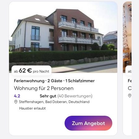
62 €
7
ab
pro Nacht
ab
Ferienwohnung ∙ 2 Gäste ∙ 1 Schlafzimmer
Ferie
Wohnung für 2 Personen
4.2
Sehr gut
(40 Bewertungen)
Ste
Steffenshagen, Bad Doberan, Deutschland
Hau
Haustier erlaubt
Zum Angebot