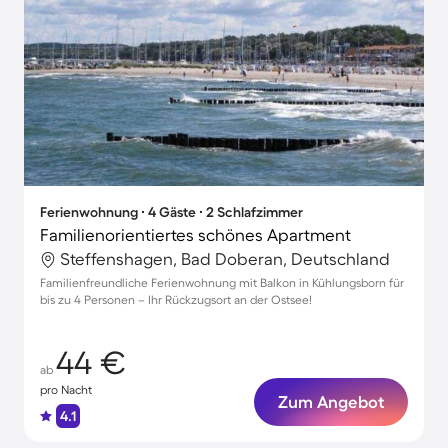
Ferienwohnung ∙ 4 Gäste ∙ 2 Schlafzimmer
Familienorientiertes schönes Apartment
Steffenshagen, Bad Doberan, Deutschland
Familienfreundliche Ferienwohnung mit Balkon in Kühlungsborn für
bis zu 4 Personen – Ihr Rückzugsort an der Ostsee!
44 €
ab
pro Nacht
Zum Angebot
4.1