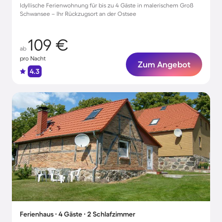
Idyllische Ferienwohnung für bis zu 4 Gäste in malerischem Groß
Schwansee – Ihr Rückzugsort an der Ostsee
109 €
ab
pro Nacht
Zum Angebot
4.3
Ferienhaus ∙ 4 Gäste ∙ 2 Schlafzimmer