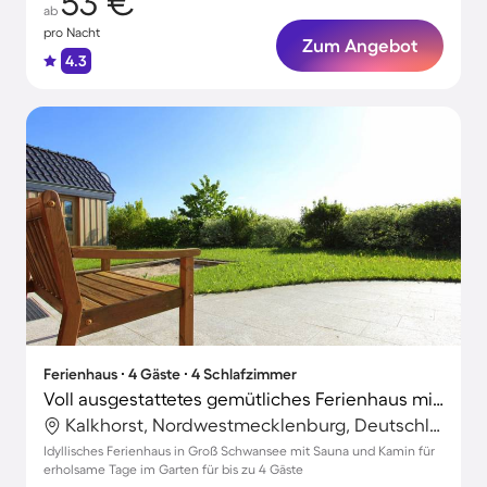
53 €
ab
pro Nacht
Zum Angebot
4.3
Ferienhaus ∙ 4 Gäste ∙ 4 Schlafzimmer
Voll ausgestattetes gemütliches Ferienhaus mit Garten, Terrasse und Sauna
Kalkhorst, Nordwestmecklenburg, Deutschland
Idyllisches Ferienhaus in Groß Schwansee mit Sauna und Kamin für
erholsame Tage im Garten für bis zu 4 Gäste