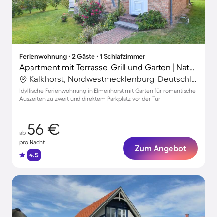
Ferienwohnung ∙ 2 Gäste ∙ 1 Schlafzimmer
Apartment mit Terrasse, Grill und Garten | Naturblick
Kalkhorst, Nordwestmecklenburg, Deutschland
Idyllische Ferienwohnung in Elmenhorst mit Garten für romantische
Auszeiten zu zweit und direktem Parkplatz vor der Tür
56 €
ab
pro Nacht
Zum Angebot
4.5