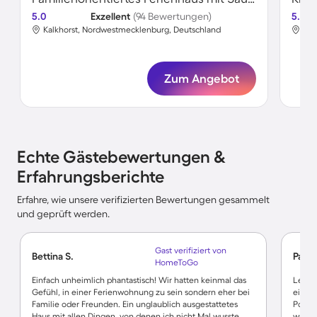
5.0
Exzellent
(94 Bewertungen)
5.0
Kalkhorst, Nordwestmecklenburg, Deutschland
Kal
Zum Angebot
Echte Gästebewertungen &
Erfahrungsberichte
Erfahre, wie unsere verifizierten Bewertungen gesammelt
und geprüft werden.
Gast verifiziert von
Bettina S.
Pasca
HomeToGo
Einfach unheimlich phantastisch! Wir hatten keinmal das
Leider
Gefühl, in einer Ferienwohnung zu sein sondern eher bei
einem 
Familie oder Freunden. Ein unglaublich ausgestattetes
Positi
Haus mit allen Dingen, von denen ich nicht Mal wusste,
wurde