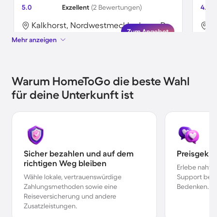
5.0
Exzellent
(2 Bewertungen)
4.6
Kalkhorst, Nordwestmecklenburg, Deutschland
Zum Angebot
Mehr anzeigen
Warum HomeToGo die beste Wahl
für deine Unterkunft ist
Sicher bezahlen und auf dem
Preisgekr
richtigen Weg bleiben
Erlebe nahtl
Wähle lokale, vertrauenswürdige
Support bei 
Zahlungsmethoden sowie eine
Bedenken.
Reiseversicherung und andere
Zusatzleistungen.