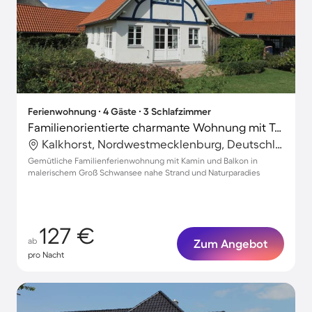
Ferienwohnung ∙ 4 Gäste ∙ 3 Schlafzimmer
Familienorientierte charmante Wohnung mit Terrasse und Garten
Kalkhorst, Nordwestmecklenburg, Deutschland
Gemütliche Familienferienwohnung mit Kamin und Balkon in
malerischem Groß Schwansee nahe Strand und Naturparadies
127 €
ab
Zum Angebot
pro Nacht