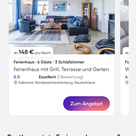
148 €
8
ab
pro Nacht
ab
Ferienhaus ∙ 6 Gäste ∙ 3 Schlafzimmer
Ferie
Ferienhaus mit Grill, Terrasse und Garten
Wohn
5.0
Exzellent
(1 Bewertung)
4.3
Kalkhorst, Nordwestmecklenburg, Deutschland
Kal
Zum Angebot