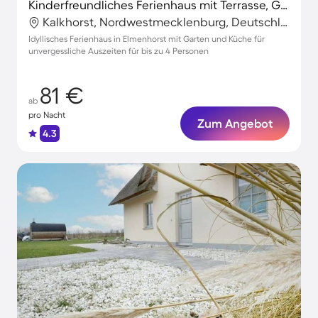
Kinderfreundliches Ferienhaus mit Terrasse, Grill und Garten
Kalkhorst, Nordwestmecklenburg, Deutschland
Idyllisches Ferienhaus in Elmenhorst mit Garten und Küche für
unvergessliche Auszeiten für bis zu 4 Personen
81 €
ab
pro Nacht
Zum Angebot
4.3