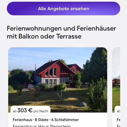
Alle Angebote ansehen
Ferienwohnungen und Ferienhäuser
mit Balkon oder Terrasse
303 €
1
ab
pro Nacht
ab
Ferienhaus ∙ 8 Gäste ∙ 4 Schlafzimmer
Ferie
Ferienhaus Haus Bernstein