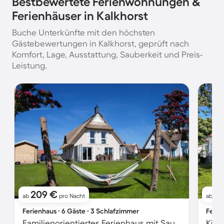
Bestbewertete Ferienwohnungen &
Ferienhäuser in Kalkhorst
Buche Unterkünfte mit den höchsten
Gästebewertungen in Kalkhorst, geprüft nach
Komfort, Lage, Ausstattung, Sauberkeit und Preis-
Leistung.
209 €
10
ab
pro Nacht
ab
Ferienhaus ∙ 6 Gäste ∙ 3 Schlafzimmer
Ferie
Familienorientiertes Ferienhaus mit Sauna, Grill und Whirlpool | Naturblick