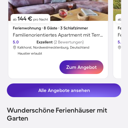
144 €
1
ab
pro Nacht
ab
Ferienwohnung ∙ 8 Gäste ∙ 3 Schlafzimmer
Ferie
Familienorientiertes Apartment mit Terrasse | Hunde erlaubt
Feri
5.0
Exzellent
(2 Bewertungen)
5.0
Kalkhorst, Nordwestmecklenburg, Deutschland
Kal
Haustier erlaubt
Hau
Zum Angebot
Alle Angebote ansehen
Wunderschöne Ferienhäuser mit
Garten