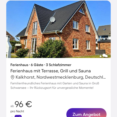
Ferienhaus ∙ 6 Gäste ∙ 3 Schlafzimmer
Ferienhaus mit Terrasse, Grill und Sauna
Kalkhorst, Nordwestmecklenburg, Deutschland
Familienfreundliches Ferienhaus mit Garten und Sauna in Groß
Schwansee – Ihr Rückzugsort für unvergessliche Momente!
96 €
ab
pro Nacht
Zum Angebot