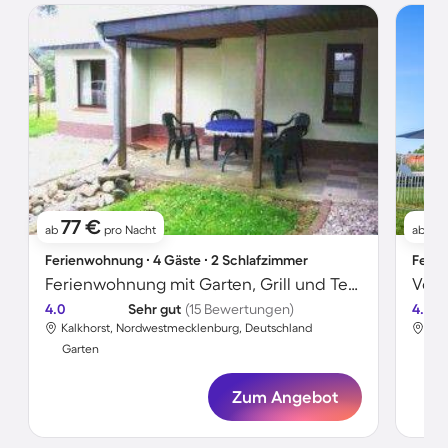
77 €
17
ab
pro Nacht
ab
Ferienwohnung ∙ 4 Gäste ∙ 2 Schlafzimmer
Ferie
Ferienwohnung mit Garten, Grill und Terrasse
4.0
Sehr gut
(15 Bewertungen)
4.0
Kalkhorst, Nordwestmecklenburg, Deutschland
Kal
Garten
Gar
Zum Angebot