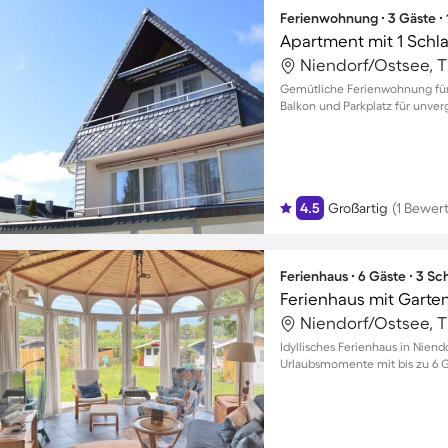
Ferienwohnung ∙ 3 Gäste ∙
Apartment mit 1 Schl
Gemütliche Ferienwohnung für
Balkon und Parkplatz für unve
4.5
Großartig
(1 Bewer
Ferienhaus ∙ 6 Gäste ∙ 3 S
Ferienhaus mit Garten,
Idyllisches Ferienhaus in Nien
Urlaubsmomente mit bis zu 6 