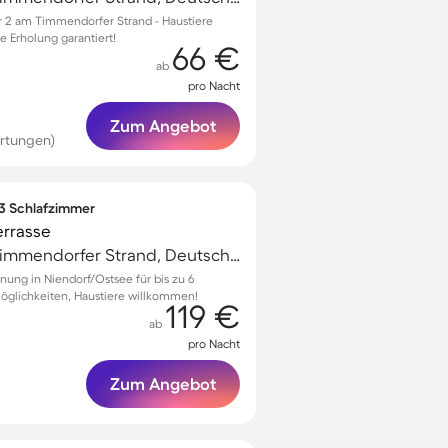
 2 am Timmendorfer Strand - Haustiere
 Erholung garantiert!
66 €
ab
pro Nacht
Zum Angebot
rtungen)
 3 Schlafzimmer
errasse
Niendorf/Ostsee, Timmendorfer Strand, Deutschland
ung in Niendorf/Ostsee für bis zu 6
öglichkeiten, Haustiere willkommen!
119 €
ab
pro Nacht
Zum Angebot