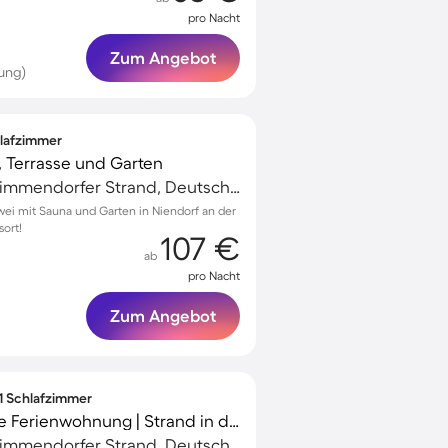
pro Nacht
Zum Angebot
ung)
hlafzimmer
, Terrasse und Garten
Niendorf/Ostsee, Timmendorfer Strand, Deutschland
wei mit Sauna und Garten in Niendorf an der
sort!
107 €
ab
pro Nacht
Zum Angebot
 1 Schlafzimmer
Voll ausgestattete tolle Ferienwohnung | Strand in der Nähe | Hunde erlaubt
Niendorf/Ostsee, Timmendorfer Strand, Deutschland