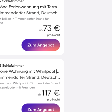
 2 Schlafzimmer
Voll ausgestattete schöne Ferienwohnung mit Terrasse
Niendorf/Ostsee, Timmendorfer Strand, Deutschland
 Balkon in Timmendorfer Strand für
ert
73 €
ab
pro Nacht
Zum Angebot
 3 Schlafzimmer
Voll ausgestattete schöne Wohnung mit Whirlpool | Nah am Strand
Niendorf/Ostsee, Timmendorfer Strand, Deutschland
amin und Whirlpool in Timmendorfer Strand
 zweit oder mit Freunden.
117 €
ab
pro Nacht
Zum Angebot