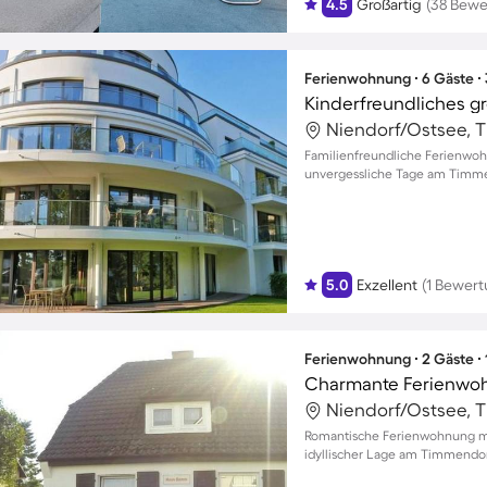
4.5
Großartig
(38 Bewe
Ferienwohnung ∙ 6 Gäste ∙
Familienfreundliche Ferienwoh
unvergessliche Tage am Timmen
5.0
Exzellent
(1 Bewert
Ferienwohnung ∙ 2 Gäste ∙
Romantische Ferienwohnung mi
idyllischer Lage am Timmendor