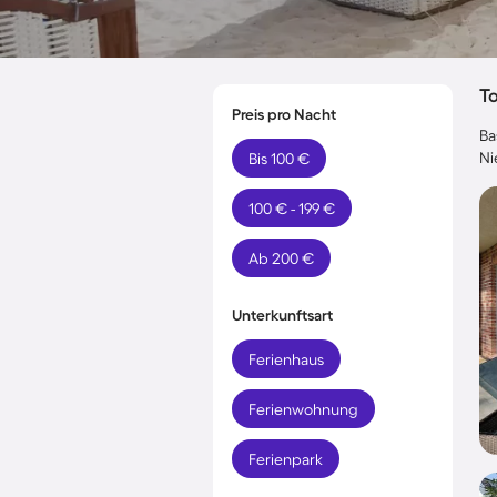
T
Preis pro Nacht
Ba
Ni
Bis 100 €
100 € - 199 €
Ab 200 €
Unterkunftsart
Ferienhaus
Ferienwohnung
Ferienpark