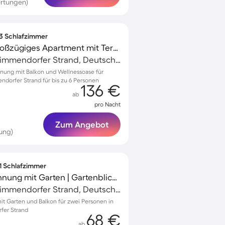
rtungen)
 3 Schlafzimmer
Kinderfreundliches großzügiges Apartment mit Terrasse | Neben dem Strand
Niendorf/Ostsee, Timmendorfer Strand, Deutschland
nung mit Balkon und Wellnessoase für
dorfer Strand für bis zu 6 Personen
136 €
ab
pro Nacht
Zum Angebot
ung)
 1 Schlafzimmer
Charmante Ferienwohnung mit Garten | Gartenblick | Nah am Strand
Niendorf/Ostsee, Timmendorfer Strand, Deutschland
t Garten und Balkon für zwei Personen in
fer Strand
68 €
ab