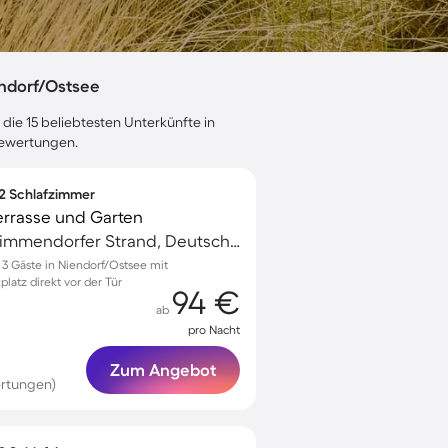
ndorf/Ostsee
 die 15 beliebtesten Unterkünfte in
bewertungen.
 2 Schlafzimmer
errasse und Garten
Niendorf/Ostsee, Timmendorfer Strand, Deutschland
 Gäste in Niendorf/Ostsee mit
platz direkt vor der Tür
94 €
ab
pro Nacht
Zum Angebot
rtungen)