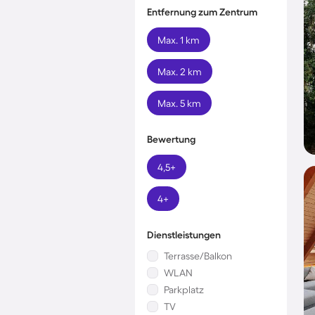
Entfernung zum Zentrum
Max. 1 km
Max. 2 km
Max. 5 km
Bewertung
4,5+
4+
Dienstleistungen
Terrasse/Balkon
WLAN
Parkplatz
TV