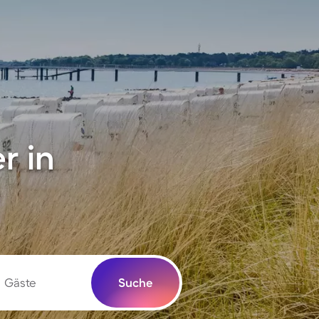
r in
Gäste
Suche