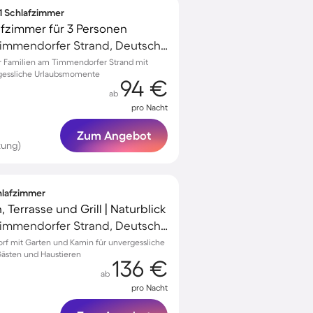
 1 Schlafzimmer
afzimmer für 3 Personen
Niendorf/Ostsee, Timmendorfer Strand, Deutschland
 Familien am Timmendorfer Strand mit
rgessliche Urlaubsmomente
94 €
ab
pro Nacht
Zum Angebot
tung)
chlafzimmer
 Terrasse und Grill | Naturblick
Niendorf/Ostsee, Timmendorfer Strand, Deutschland
dorf mit Garten und Kamin für unvergessliche
Gästen und Haustieren
136 €
ab
pro Nacht