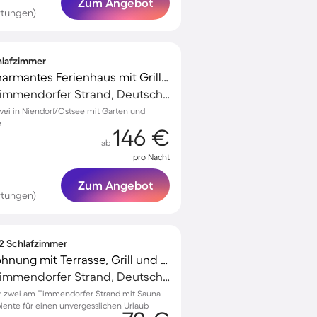
Zum Angebot
rtungen)
chlafzimmer
Kinderfreundliches charmantes Ferienhaus mit Grill und Garten | Nah am Strand | Haustiere erlaubt
Niendorf/Ostsee, Timmendorfer Strand, Deutschland
wei in Niendorf/Ostsee mit Garten und
e
146 €
ab
pro Nacht
Zum Angebot
rtungen)
 2 Schlafzimmer
Kinderfreundliche Wohnung mit Terrasse, Grill und Sauna | Haustierfreundlich
Niendorf/Ostsee, Timmendorfer Strand, Deutschland
 zwei am Timmendorfer Strand mit Sauna
ente für einen unvergesslichen Urlaub