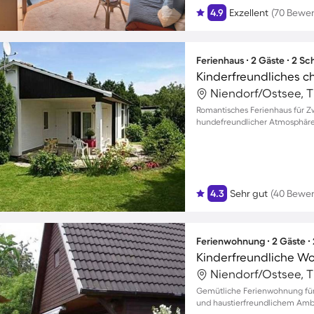
4.9
Exzellent
(70 Bewe
Ferienhaus ∙ 2 Gäste ∙ 2 S
Romantisches Ferienhaus für Z
hundefreundlicher Atmosphär
4.3
Sehr gut
(40 Bewe
Ferienwohnung ∙ 2 Gäste ∙
Gemütliche Ferienwohnung für
und haustierfreundlichem Ambi