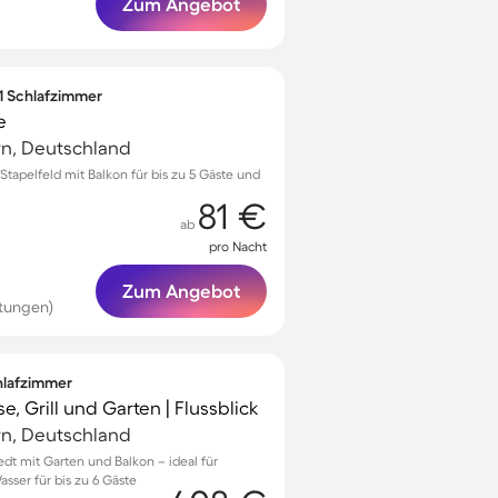
Zum Angebot
 1 Schlafzimmer
e
rn, Deutschland
apelfeld mit Balkon für bis zu 5 Gäste und
81 €
ab
pro Nacht
Zum Angebot
tungen)
chlafzimmer
e, Grill und Garten | Flussblick
rn, Deutschland
tedt mit Garten und Balkon – ideal für
ser für bis zu 6 Gäste