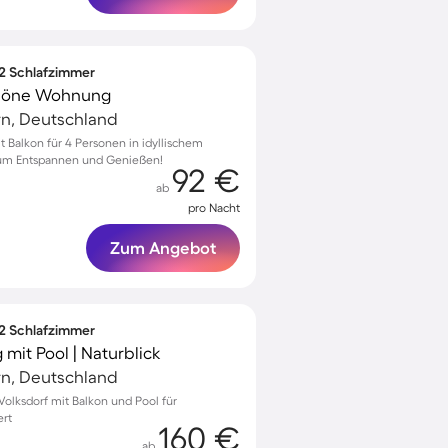
 2 Schlafzimmer
schöne Wohnung
rn, Deutschland
Balkon für 4 Personen in idyllischem
zum Entspannen und Genießen!
92 €
ab
pro Nacht
Zum Angebot
 2 Schlafzimmer
it Pool | Naturblick
rn, Deutschland
olksdorf mit Balkon und Pool für
ert
160 €
ab