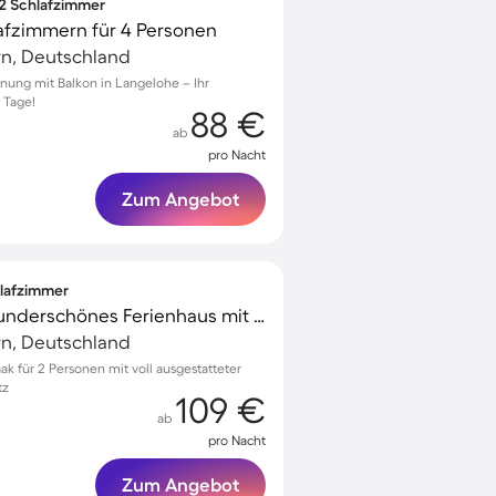
 2 Schlafzimmer
afzimmern für 4 Personen
rn, Deutschland
nung mit Balkon in Langelohe – Ihr
 Tage!
88 €
ab
pro Nacht
Zum Angebot
hlafzimmer
Voll ausgestattetes wunderschönes Ferienhaus mit Terrasse und Grill
rn, Deutschland
ak für 2 Personen mit voll ausgestatteter
tz
109 €
ab
pro Nacht
Zum Angebot