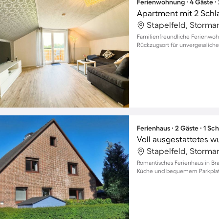
Ferienwohnung ∙ 4 Gäste ∙
Apartment mit 2 Schl
Stapelfeld, Storma
Familienfreundliche Ferienwoh
Rückzugsort für unvergessliche
Ferienhaus ∙ 2 Gäste ∙ 1 Sc
Stapelfeld, Storma
Romantisches Ferienhaus in Bra
Küche und bequemem Parkpla