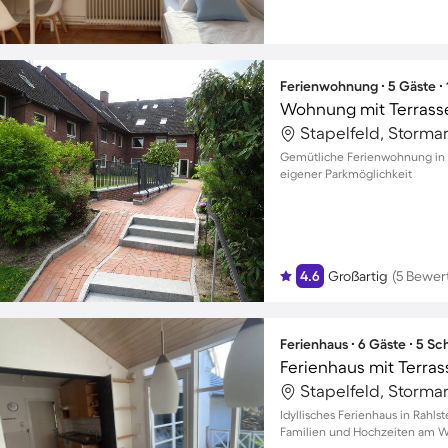
Ferienwohnung ∙ 5 Gäste ∙
Wohnung mit Terrass
Stapelfeld, Storma
Gemütliche Ferienwohnung in St
eigener Parkmöglichkeit
4.6
Großartig
(5 Bewer
Ferienhaus ∙ 6 Gäste ∙ 5 S
Ferienhaus mit Terrass
Stapelfeld, Storma
Idyllisches Ferienhaus in Rahls
Familien und Hochzeiten am Was