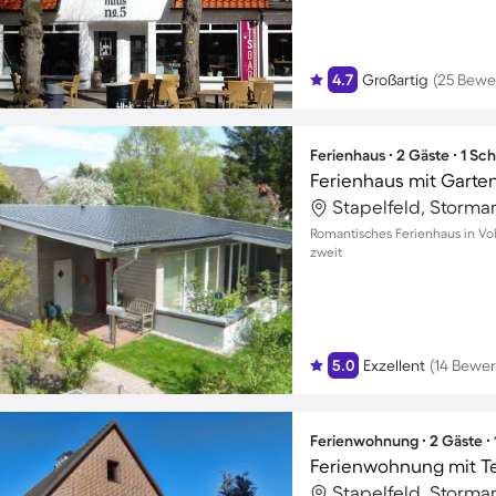
4.7
Großartig
(25 Bewe
Ferienhaus ∙ 2 Gäste ∙ 1 Sc
Ferienhaus mit Garte
Stapelfeld, Storma
Romantisches Ferienhaus in Vol
zweit
5.0
Exzellent
(14 Bewe
Ferienwohnung ∙ 2 Gäste ∙
Ferienwohnung mit T
Stapelfeld, Storma