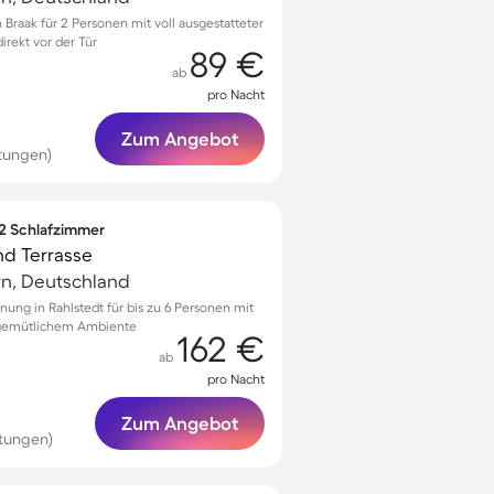
raak für 2 Personen mit voll ausgestatteter
rekt vor der Tür
89 €
ab
pro Nacht
Zum Angebot
rtungen)
 2 Schlafzimmer
nd Terrasse
rn, Deutschland
ung in Rahlstedt für bis zu 6 Personen mit
d gemütlichem Ambiente
162 €
ab
pro Nacht
Zum Angebot
rtungen)