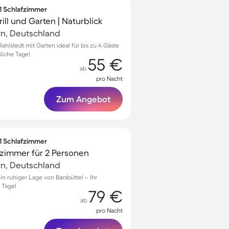
 1 Schlafzimmer
ll und Garten | Naturblick
rn, Deutschland
lstedt mit Garten ideal für bis zu 4 Gäste
liche Tage!
55 €
ab
pro Nacht
Zum Angebot
 1 Schlafzimmer
zimmer für 2 Personen
rn, Deutschland
in ruhiger Lage von Barsbüttel – Ihr
 Tage!
79 €
ab
pro Nacht