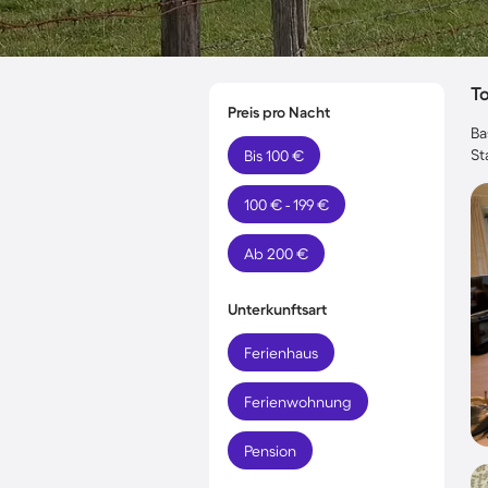
T
Preis pro Nacht
Ba
St
Bis 100 €
100 € - 199 €
Ab 200 €
Unterkunftsart
Ferienhaus
Ferienwohnung
Pension