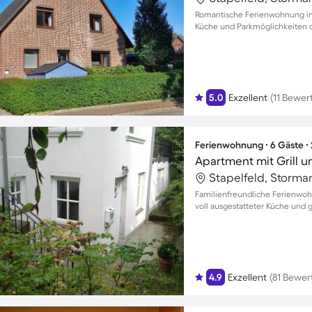
Romantische Ferienwohnung in B
Küche und Parkmöglichkeiten di
5.0
Exzellent
(11 Bewe
Ferienwohnung ∙ 6 Gäste ∙
Apartment mit Grill u
Stapelfeld, Storma
Familienfreundliche Ferienwohn
voll ausgestatteter Küche un
4.9
Exzellent
(81 Bewe