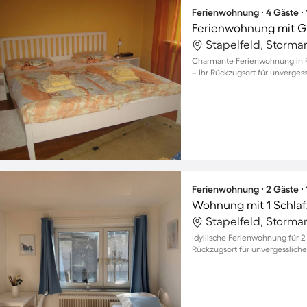
Ferienwohnung ∙ 4 Gäste ∙
Ferienwohnung mit Gri
Stapelfeld, Storma
Charmante Ferienwohnung in Rah
– Ihr Rückzugsort für unvergess
Ferienwohnung ∙ 2 Gäste ∙
Wohnung mit 1 Schlaf
Stapelfeld, Storma
Idyllische Ferienwohnung für 2 
Rückzugsort für unvergessliche