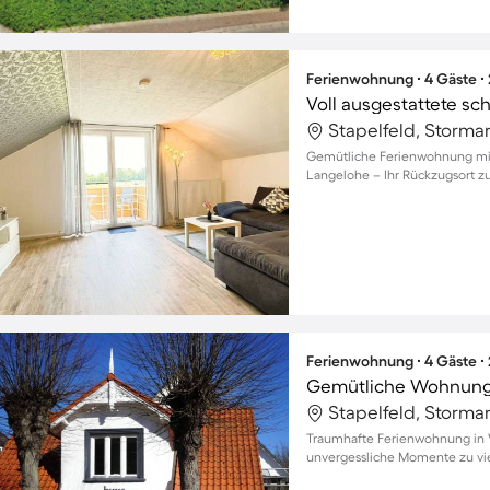
Ferienwohnung ∙ 4 Gäste ∙
Voll ausgestattete 
Stapelfeld, Storma
Gemütliche Ferienwohnung mit 
Langelohe – Ihr Rückzugsort 
Ferienwohnung ∙ 4 Gäste ∙
Gemütliche Wohnung m
Stapelfeld, Storma
Traumhafte Ferienwohnung in V
unvergessliche Momente zu vi