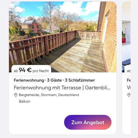
94 €
9
ab
pro Nacht
ab
Ferienwohnung ∙ 3 Gäste ∙ 3 Schlafzimmer
Ferie
Ferienwohnung mit Terrasse | Gartenblick
Bargteheide, Stormarn, Deutschland
Bar
Balkon
Bal
Zum Angebot