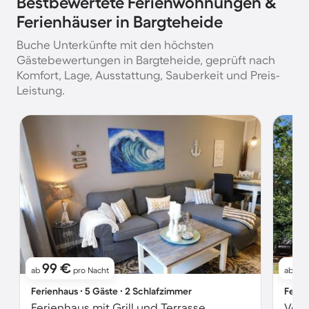
Bestbewertete Ferienwohnungen &
Ferienhäuser in Bargteheide
Buche Unterkünfte mit den höchsten
Gästebewertungen in Bargteheide, geprüft nach
Komfort, Lage, Ausstattung, Sauberkeit und Preis-
Leistung.
99 €
8
ab
pro Nacht
ab
Ferienhaus ∙ 5 Gäste ∙ 2 Schlafzimmer
Ferie
Ferienhaus mit Grill und Terrasse
Voll