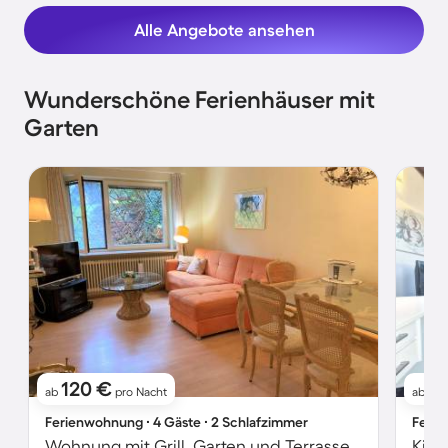
Alle Angebote ansehen
Wunderschöne Ferienhäuser mit
Garten
120 €
11
ab
pro Nacht
ab
Ferienwohnung ∙ 4 Gäste ∙ 2 Schlafzimmer
Ferie
Wohnung mit Grill, Garten und Terrasse