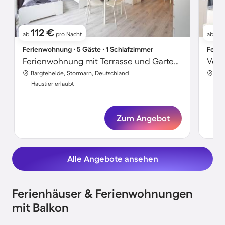
112 €
17
ab
pro Nacht
ab
Ferienwohnung ∙ 5 Gäste ∙ 1 Schlafzimmer
Ferie
Ferienwohnung mit Terrasse und Garten | Hunde erlaubt
Bargteheide, Stormarn, Deutschland
Bar
Haustier erlaubt
Hau
Zum Angebot
Alle Angebote ansehen
Ferienhäuser & Ferienwohnungen
mit Balkon