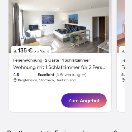
135 €
1
ab
pro Nacht
ab
Ferienwohnung ∙ 2 Gäste ∙ 1 Schlafzimmer
Ferie
Wohnung mit 1 Schlafzimmer für 2 Personen
4.8
Exzellent
(4 Bewertungen)
5.0
Bargteheide, Stormarn, Deutschland
Bar
Zum Angebot