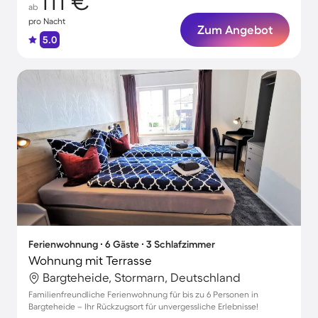
111 €
ab
pro Nacht
Zum Angebot
5.0
Ferienwohnung ∙ 6 Gäste ∙ 3 Schlafzimmer
Wohnung mit Terrasse
Bargteheide, Stormarn, Deutschland
Familienfreundliche Ferienwohnung für bis zu 6 Personen in
Bargteheide – Ihr Rückzugsort für unvergessliche Erlebnisse!