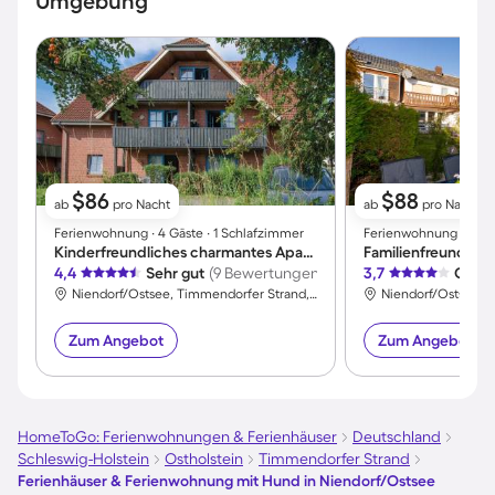
Umgebung
$86
$88
ab
pro Nacht
ab
pro Nacht
Ferienwohnung ∙ 4 Gäste ∙ 1 Schlafzimmer
Ferienwohnung ∙ 4 Gä
Kinderfreundliches charmantes Apartment mit Garten | Nah am Strand
4,4
Sehr gut
(9 Bewertungen)
3,7
Gut
(
Niendorf/Ostsee, Timmendorfer Strand, Deutschland
Zum Angebot
Zum Angebot
HomeToGo: Ferienwohnungen & Ferienhäuser
Deutschland
Schleswig-Holstein
Ostholstein
Timmendorfer Strand
Ferienhäuser & Ferienwohnung mit Hund in Niendorf/Ostsee