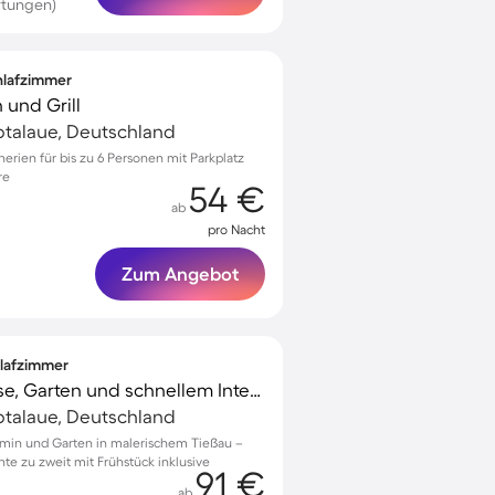
rtungen)
chlafzimmer
 und Grill
lbtalaue, Deutschland
erien für bis zu 6 Personen mit Parkplatz
re
54 €
ab
pro Nacht
Zum Angebot
hlafzimmer
Unterkunft mit Terrasse, Garten und schnellem Internet | Gartenblick
lbtalaue, Deutschland
min und Garten in malerischem Tießau –
te zu zweit mit Frühstück inklusive
91 €
ab