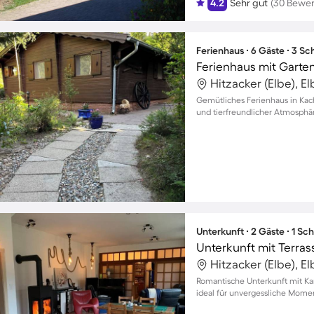
4.2
Sehr gut
(30 Bewe
Ferienhaus ∙ 6 Gäste ∙ 3 S
Ferienhaus mit Garten
Hitzacker (Elbe), E
Gemütliches Ferienhaus in Kach
und tierfreundlicher Atmosphä
Unterkunft ∙ 2 Gäste ∙ 1 Sc
Hitzacker (Elbe), E
Romantische Unterkunft mit Ka
ideal für unvergessliche Momen