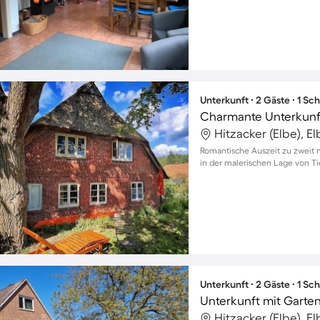
Unterkunft ∙ 2 Gäste ∙ 1 Sc
Hitzacker (Elbe), E
Romantische Auszeit zu zweit 
in der malerischen Lage von T
Unterkunft ∙ 2 Gäste ∙ 1 Sc
Hitzacker (Elbe), E