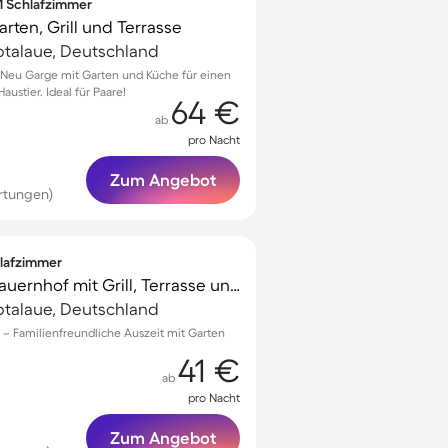
 1 Schlafzimmer
ten, Grill und Terrasse
lbtalaue, Deutschland
Neu Garge mit Garten und Küche für einen
ustier. Ideal für Paare!
64 €
ab
pro Nacht
Zum Angebot
rtungen)
hlafzimmer
Familienorientierter Bauernhof mit Grill, Terrasse und Garten | Haustiere erlaubt
lbtalaue, Deutschland
n – Familienfreundliche Auszeit mit Garten
41 €
ab
pro Nacht
Zum Angebot