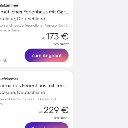
chlafzimmer
Voll ausgestattetes gemütliches Ferienhaus mit Garten und Grill | Perfekt für die Arbeit von Zuhause | Haustiere erlaubt
lbtalaue, Deutschland
lkon und haustierfreundlicher Atmosphäre für
is zu 6 Gästen
173 €
ab
pro Nacht
Zum Angebot
ung)
chlafzimmer
Voll ausgestattetes charmantes Ferienhaus mit Terrasse und Garten | Haustierfreundlich
lbtalaue, Deutschland
cker mit Garten für bis zu 7 Gäste und
re
229 €
ab
pro Nacht