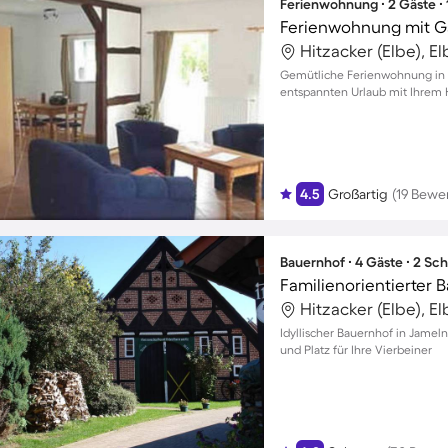
Ferienwohnung ∙ 2 Gäste ∙
Ferienwohnung mit Gar
Hitzacker (Elbe), E
Gemütliche Ferienwohnung in 
entspannten Urlaub mit Ihrem Ha
4.5
Großartig
(19 Bewe
Bauernhof ∙ 4 Gäste ∙ 2 Sc
Hitzacker (Elbe), E
Idyllischer Bauernhof in Jamel
und Platz für Ihre Vierbeiner