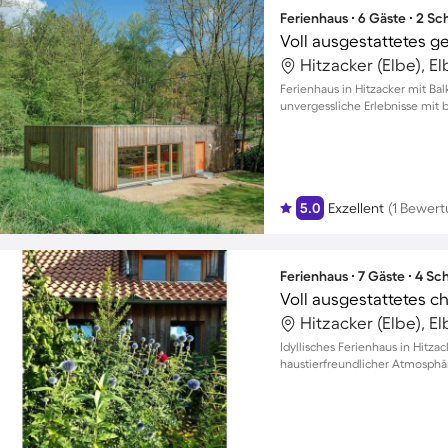
Ferienhaus ∙ 6 Gäste ∙ 2 S
Hitzacker (Elbe), E
Ferienhaus in Hitzacker mit Ba
unvergessliche Erlebnisse mit b
5.0
Exzellent
(1 Bewert
Ferienhaus ∙ 7 Gäste ∙ 4 S
Hitzacker (Elbe), E
Idyllisches Ferienhaus in Hitza
haustierfreundlicher Atmosphä