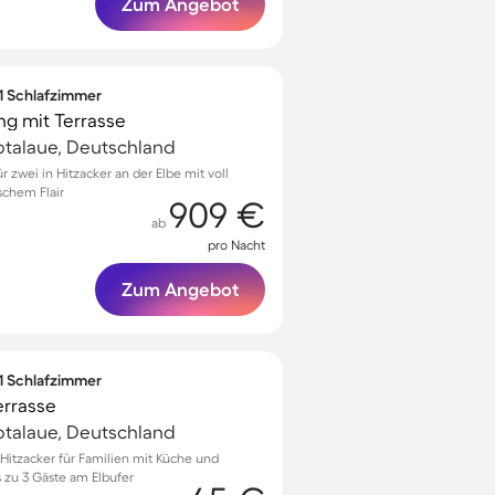
Zum Angebot
 1 Schlafzimmer
g mit Terrasse
lbtalaue, Deutschland
zwei in Hitzacker an der Elbe mit voll
schem Flair
909 €
ab
pro Nacht
Zum Angebot
 1 Schlafzimmer
errasse
lbtalaue, Deutschland
itzacker für Familien mit Küche und
s zu 3 Gäste am Elbufer