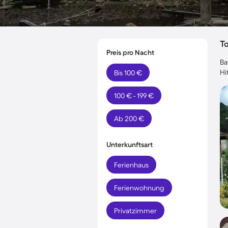
T
Preis pro Nacht
Ba
Hi
Bis 100 €
100 € - 199 €
Ab 200 €
Unterkunftsart
Ferienhaus
Ferienwohnung
Privatzimmer