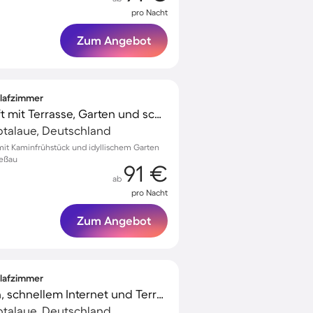
pro Nacht
Zum Angebot
hlafzimmer
Charmante Unterkunft mit Terrasse, Garten und schnellem Internet | Gartenblick
lbtalaue, Deutschland
mit Kaminfrühstück und idyllischem Garten
ießau
91 €
ab
pro Nacht
Zum Angebot
hlafzimmer
Unterkunft mit Garten, schnellem Internet und Terrasse | Gartenblick
lbtalaue, Deutschland