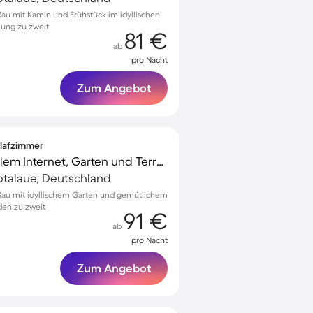
au mit Kamin und Frühstück im idyllischen
lung zu zweit
81 €
ab
pro Nacht
Zum Angebot
hlafzimmer
Unterkunft mit schnellem Internet, Garten und Terrasse | Gartenblick
lbtalaue, Deutschland
ßau mit idyllischem Garten und gemütlichem
den zu zweit
91 €
ab
pro Nacht
Zum Angebot