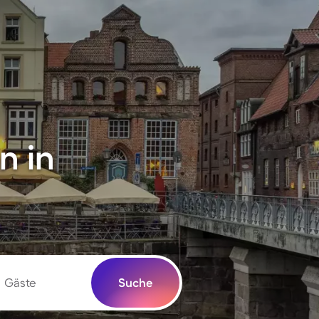
n in
Gäste
Suche