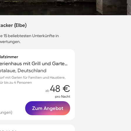
acker (Elbe)
e 15 beliebtesten Unterkünfte in
bewertungen.
hlafzimmer
Familienorientiertes Ferienhaus mit Grill und Garten | Gartenblick | Haustiere erlaubt
lbtalaue, Deutschland
orf mit Garten für Familien und Haustiere,
für bis zu 4 Personen
48 €
ab
pro Nacht
Zum Angebot
tungen)