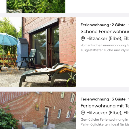
Ferienwohnung ∙ 2 Gäste ∙
Schöne Ferienwohnun
Hitzacker (Elbe), E
Romantische Ferienwohnung für 
ausgestatteter Küche und idylli
Ferienwohnung ∙ 3 Gäste ∙
Ferienwohnung mit T
Hitzacker (Elbe), E
Gemütliche Ferienwohnung in H
Parkmöglichkeiten, ideal für bi