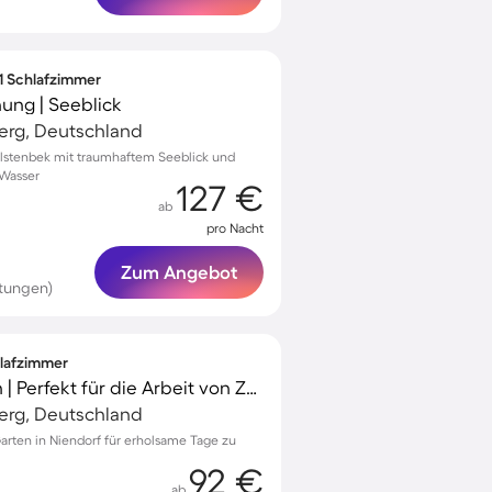
 1 Schlafzimmer
ng | Seeblick
erg, Deutschland
alstenbek mit traumhaftem Seeblick und
 Wasser
127 €
ab
pro Nacht
Zum Angebot
tungen)
hlafzimmer
Ferienhaus mit Garten | Perfekt für die Arbeit von Zuhause
erg, Deutschland
arten in Niendorf für erholsame Tage zu
92 €
ab