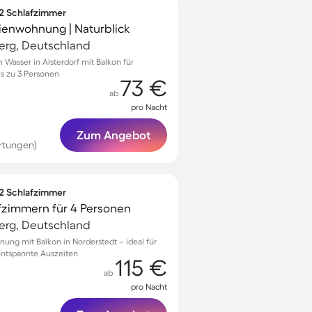
 2 Schlafzimmer
rienwohnung | Naturblick
erg, Deutschland
asser in Alsterdorf mit Balkon für
is zu 3 Personen
73 €
ab
pro Nacht
Zum Angebot
rtungen)
 2 Schlafzimmer
fzimmern für 4 Personen
erg, Deutschland
ung mit Balkon in Norderstedt – ideal für
 entspannte Auszeiten
115 €
ab
pro Nacht