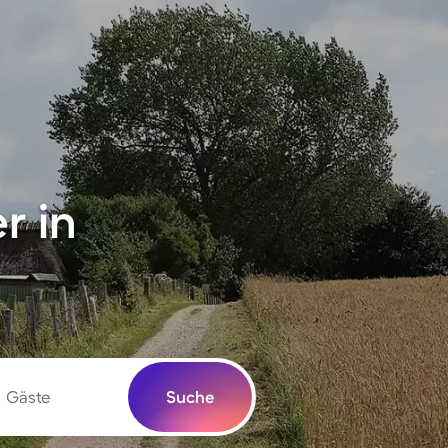
r in
Gäste
Suche