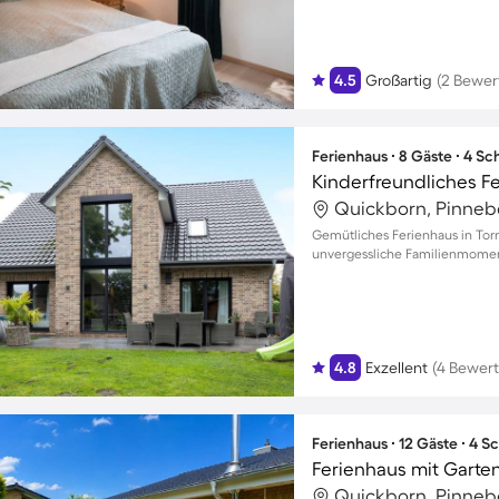
4.5
Großartig
(2 Bewer
Ferienhaus ∙ 8 Gäste ∙ 4 S
Quickborn, Pinneb
Gemütliches Ferienhaus in Tor
unvergessliche Familienmoment
4.8
Exzellent
(4 Bewer
Ferienhaus ∙ 12 Gäste ∙ 4 
Ferienhaus mit Garte
Quickborn, Pinneb