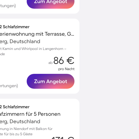
Zum Angebot
rtungen)
 2 Schlafzimmer
Familienfreundliche Ferienwohnung mit Terrasse, Garten und Whirlpool | Naturblick | Perfekt für die Arbeit von Zuhause | Haustierfreundlich
erg, Deutschland
 Kamin und Whirlpool in Langenhorn –
nde
86 €
ab
pro Nacht
Zum Angebot
ertungen)
 2 Schlafzimmer
afzimmern für 5 Personen
erg, Deutschland
nung in Niendorf mit Balkon für
 für bis zu 5 Gäste