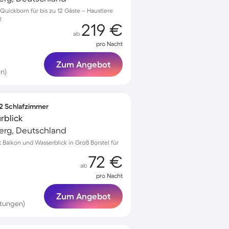
Quickborn für bis zu 12 Gäste – Haustiere
!
219 €
ab
pro Nacht
Zum Angebot
n)
 2 Schlafzimmer
rblick
erg, Deutschland
alkon und Wasserblick in Groß Borstel für
72 €
ab
pro Nacht
Zum Angebot
rtungen)