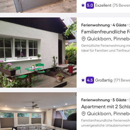
5.0
Exzellent
(75 Bewe
Ferienwohnung ∙ 4 Gäste ∙
Quickborn, Pinneb
Gemütliche Ferienwohnung mit
Ideal für Familien und Tierfreu
4.5
Großartig
(171 Bew
Ferienwohnung ∙ 5 Gäste ∙
Apartment mit 2 Schl
Quickborn, Pinneb
Familienfreundliche Ferienwoh
unvergessliche Urlaubsmomente