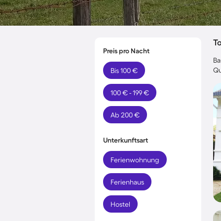
T
Preis pro Nacht
Ba
Qu
Bis 100 €
100 € - 199 €
Ab 200 €
Unterkunftsart
Ferienwohnung
Ferienhaus
Hostel