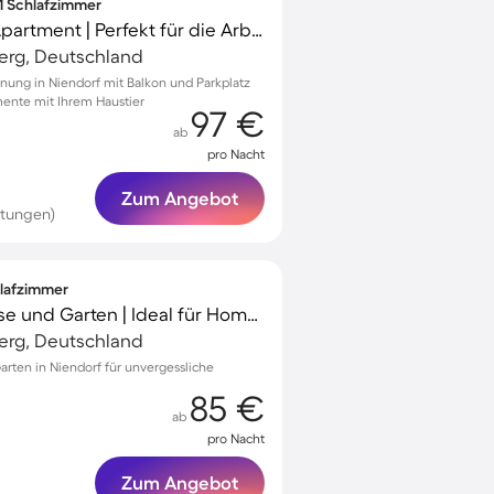
 1 Schlafzimmer
Familienorientiertes Apartment | Perfekt für die Arbeit von Zuhause | Haustiere sind willkommen
erg, Deutschland
nung in Niendorf mit Balkon und Parkplatz
ente mit Ihrem Haustier
97 €
ab
pro Nacht
Zum Angebot
rtungen)
hlafzimmer
Ferienhaus mit Terrasse und Garten | Ideal für Homeoffice
erg, Deutschland
rten in Niendorf für unvergessliche
85 €
ab
pro Nacht
Zum Angebot