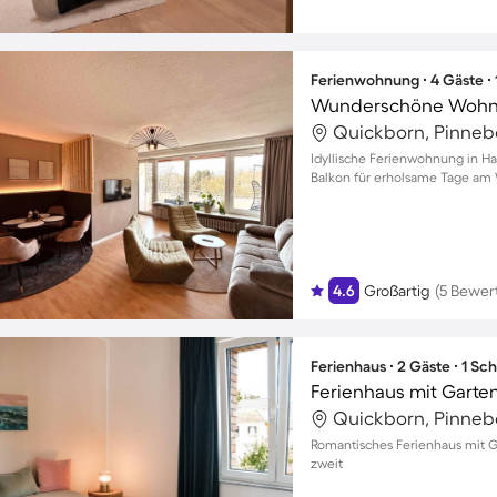
Ferienwohnung ∙ 4 Gäste ∙
Wunderschöne Wohnu
Quickborn, Pinneb
Idyllische Ferienwohnung in H
Balkon für erholsame Tage am
4.6
Großartig
(5 Bewer
Ferienhaus ∙ 2 Gäste ∙ 1 Sc
Quickborn, Pinneb
Romantisches Ferienhaus mit G
zweit