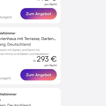
pro Nacht
Zum Angebot
tungen)
chlafzimmer
Kinderfreundliches Ferienhaus mit Terrasse, Garten und Grill | Haustiere sind willkommen
erg, Deutschland
nesch mit Garten und Kamin für
e mit bis zu 8 Gästen und Haustieren
293 €
ab
pro Nacht
Zum Angebot
tungen)
Schlafzimmer
n
erg, Deutschland