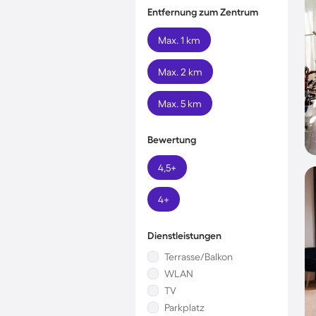
Entfernung zum Zentrum
Max. 1 km
Max. 2 km
Max. 5 km
Bewertung
4,5+
4+
Dienstleistungen
Terrasse/Balkon
WLAN
TV
Parkplatz