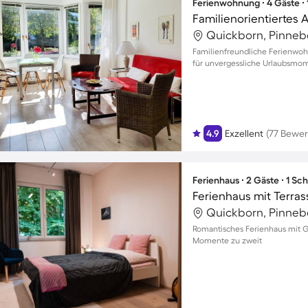
Ferienwohnung ∙ 4 Gäste ∙
Quickborn, Pinneb
Familienfreundliche Ferienwoh
für unvergessliche Urlaubsmom
4.9
Exzellent
(77 Bewe
Ferienhaus ∙ 2 Gäste ∙ 1 Sc
Quickborn, Pinneb
Romantisches Ferienhaus mit Ga
Momente zu zweit