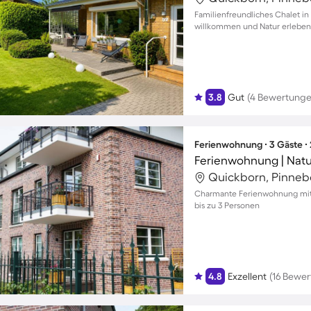
Familienfreundliches Chalet in 
willkommen und Natur erleben
3.8
Gut
(4 Bewertunge
Ferienwohnung ∙ 3 Gäste ∙
Ferienwohnung | Natu
Quickborn, Pinneb
Charmante Ferienwohnung mit B
bis zu 3 Personen
4.8
Exzellent
(16 Bewe