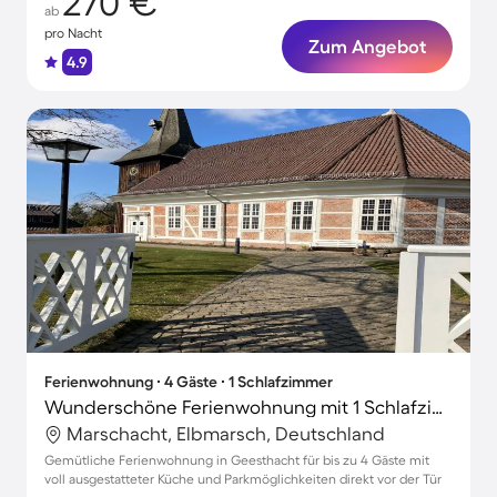
270 €
ab
pro Nacht
Zum Angebot
4.9
Ferienwohnung ∙ 4 Gäste ∙ 1 Schlafzimmer
Wunderschöne Ferienwohnung mit 1 Schlafzimmer für 4 Personen
Marschacht, Elbmarsch, Deutschland
Gemütliche Ferienwohnung in Geesthacht für bis zu 4 Gäste mit
voll ausgestatteter Küche und Parkmöglichkeiten direkt vor der Tür