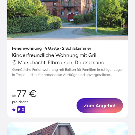
Ferienwohnung ∙ 4 Gäste ∙ 2 Schlafzimmer
Kinderfreundliche Wohnung mit Grill
Marschacht, Elbmarsch, Deutschland
Gemütliche Ferienwohnung mit Balkon für Familien in ruhiger Lage
in Tespe – ideal für entspannte Ausflüge und unvergessliche
Momente!
77 €
ab
pro Nacht
Zum Angebot
5.0