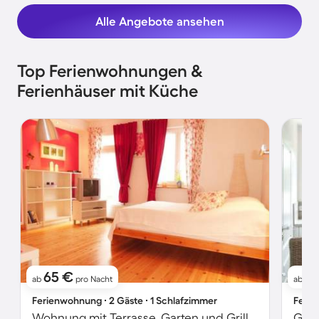
Alle Angebote ansehen
Top Ferienwohnungen &
Ferienhäuser mit Küche
65 €
1
ab
pro Nacht
ab
Ferienwohnung ∙ 2 Gäste ∙ 1 Schlafzimmer
Ferie
Wohnung mit Terrasse, Garten und Grill