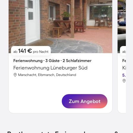
141 €
8
ab
pro Nacht
ab
Ferienwohnung ∙ 3 Gäste ∙ 2 Schlafzimmer
Ferie
Ferienwohnung Lüneburger Süd
Marschacht, Elbmarsch, Deutschland
5.0
Mar
Zum Angebot