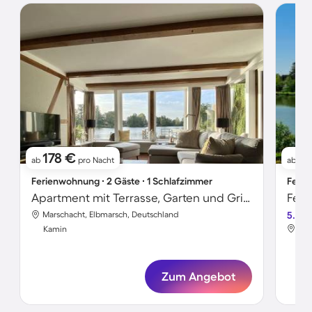
178 €
18
ab
pro Nacht
ab
Ferienwohnung ∙ 2 Gäste ∙ 1 Schlafzimmer
Ferie
Apartment mit Terrasse, Garten und Grill | Seeblick | Perfekt für die Arbeit von Zuhause
Feri
Marschacht, Elbmarsch, Deutschland
5.0
Mar
Kamin
Ka
Zum Angebot