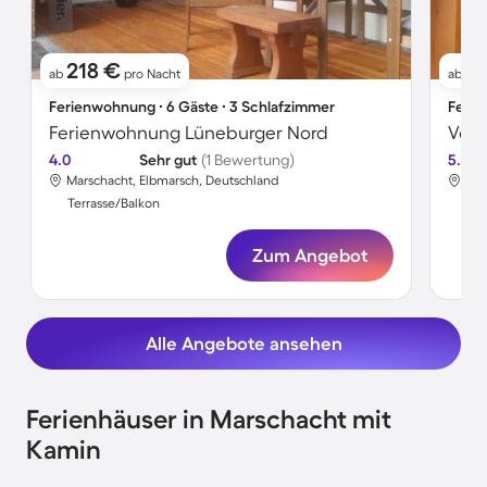
218 €
1
ab
pro Nacht
ab
Ferienwohnung ∙ 6 Gäste ∙ 3 Schlafzimmer
Ferie
Ferienwohnung Lüneburger Nord
4.0
Sehr gut
(1 Bewertung)
5.0
Marschacht, Elbmarsch, Deutschland
Mar
Terrasse/Balkon
Ter
Zum Angebot
Alle Angebote ansehen
Ferienhäuser in Marschacht mit
Kamin