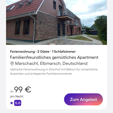
Ferienwohnung ∙ 2 Gäste ∙ 1 Schlafzimmer
Familienfreundliches gemütliches Apartment
Marschacht, Elbmarsch, Deutschland
Idyllische Ferienwohnung in Grünhof mit Balkon für romantische
Auszeiten und entspannte Familienmomente
99 €
ab
pro Nacht
Zum Angebot
5.0