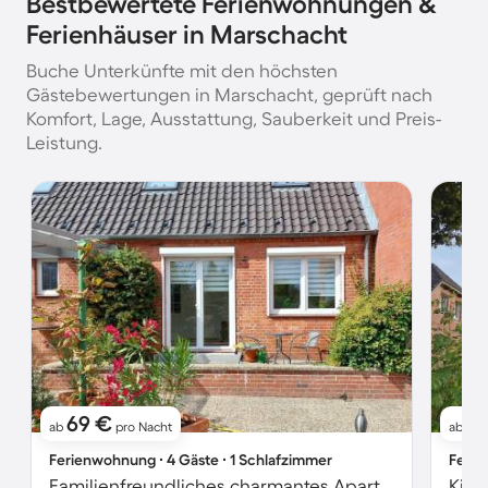
Bestbewertete Ferienwohnungen &
Ferienhäuser in Marschacht
Buche Unterkünfte mit den höchsten
Gästebewertungen in Marschacht, geprüft nach
Komfort, Lage, Ausstattung, Sauberkeit und Preis-
Leistung.
69 €
1
ab
pro Nacht
ab
Ferienwohnung ∙ 4 Gäste ∙ 1 Schlafzimmer
Ferie
Familienfreundliches charmantes Apartment mit Terrasse