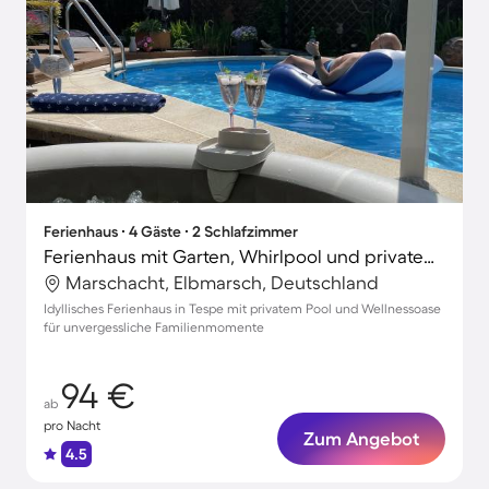
Ferienhaus ∙ 4 Gäste ∙ 2 Schlafzimmer
Ferienhaus mit Garten, Whirlpool und privatem Pool | Poolblick
Marschacht, Elbmarsch, Deutschland
Idyllisches Ferienhaus in Tespe mit privatem Pool und Wellnessoase
für unvergessliche Familienmomente
94 €
ab
pro Nacht
Zum Angebot
4.5