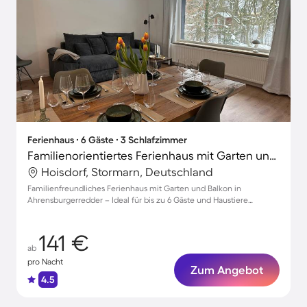
Ferienhaus ∙ 6 Gäste ∙ 3 Schlafzimmer
Familienorientiertes Ferienhaus mit Garten und Grill | Gartenblick | Haustiere erlaubt
Hoisdorf, Stormarn, Deutschland
Familienfreundliches Ferienhaus mit Garten und Balkon in
Ahrensburgerredder – Ideal für bis zu 6 Gäste und Haustiere
willkommen!
141 €
ab
pro Nacht
Zum Angebot
4.5