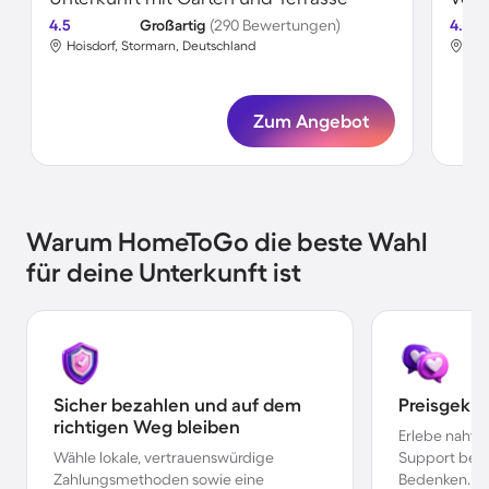
4.5
Großartig
(290 Bewertungen)
4.6
Hoisdorf, Stormarn, Deutschland
Hoi
Zum Angebot
Warum HomeToGo die beste Wahl
für deine Unterkunft ist
Sicher bezahlen und auf dem
Preisgekr
richtigen Weg bleiben
Erlebe nahtl
Wähle lokale, vertrauenswürdige
Support bei 
Zahlungsmethoden sowie eine
Bedenken.