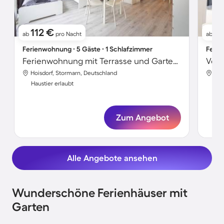
112 €
17
ab
pro Nacht
ab
Ferienwohnung ∙ 5 Gäste ∙ 1 Schlafzimmer
Ferie
Ferienwohnung mit Terrasse und Garten | Hunde erlaubt
Hoisdorf, Stormarn, Deutschland
Hoi
Haustier erlaubt
Hau
Zum Angebot
Alle Angebote ansehen
Wunderschöne Ferienhäuser mit
Garten