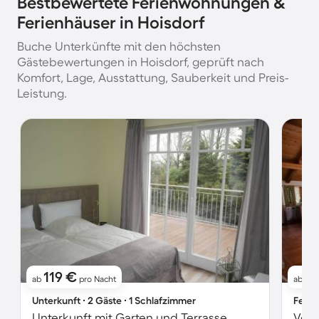
Bestbewertete Ferienwohnungen &
Ferienhäuser in Hoisdorf
Buche Unterkünfte mit den höchsten
Gästebewertungen in Hoisdorf, geprüft nach
Komfort, Lage, Ausstattung, Sauberkeit und Preis-
Leistung.
119 €
16
ab
pro Nacht
ab
Unterkunft ∙ 2 Gäste ∙ 1 Schlafzimmer
Ferie
Unterkunft mit Garten und Terrasse