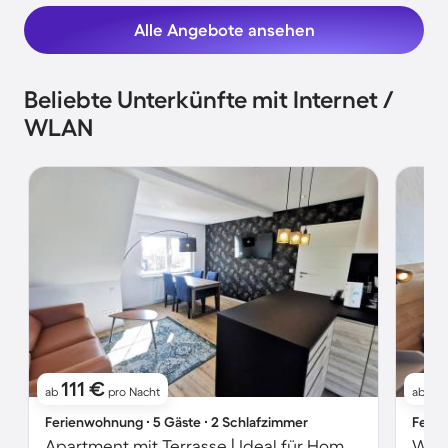
Alle Angebote ansehen
Beliebte Unterkünfte mit Internet /
WLAN
111 €
11
ab
pro Nacht
ab
Ferienwohnung ∙ 5 Gäste ∙ 2 Schlafzimmer
Ferie
Apartment mit Terrasse | Ideal für Homeoffice
Wohn