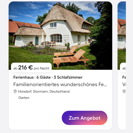
216 €
2
ab
pro Nacht
ab
Ferienhaus ∙ 6 Gäste ∙ 3 Schlafzimmer
Ferie
Familienorientiertes wunderschönes Ferienhaus mit Terrasse, Grill und Sauna | Naturblick
Hoisdorf, Stormarn, Deutschland
Hoi
Garten
Gar
Zum Angebot