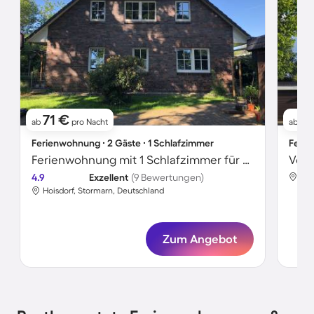
71 €
1
ab
pro Nacht
ab
Ferienwohnung ∙ 2 Gäste ∙ 1 Schlafzimmer
Ferie
Ferienwohnung mit 1 Schlafzimmer für 2 Personen
4.9
Exzellent
(9 Bewertungen)
Hoi
Hoisdorf, Stormarn, Deutschland
Zum Angebot