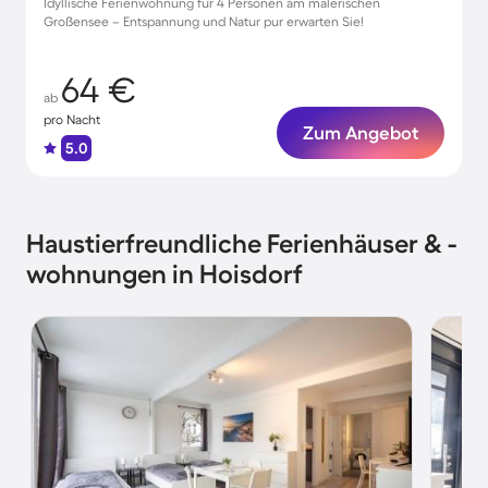
Idyllische Ferienwohnung für 4 Personen am malerischen
Großensee – Entspannung und Natur pur erwarten Sie!
64 €
ab
pro Nacht
Zum Angebot
5.0
Haustierfreundliche Ferienhäuser & -
wohnungen in Hoisdorf