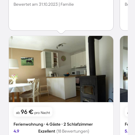
Bewertet am 31.10.2023 | Familie
Bewer
96 €
ab
pro Nacht
ab
Ferienwohnung ∙ 4 Gäste ∙ 2 Schlafzimmer
Ferie
4.9
Exzellent
(18 Bewertungen)
5.0