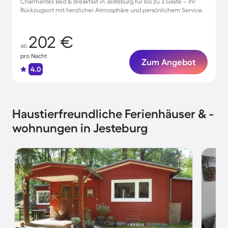
Charmantes Bed & Breakfast in Jesteburg für bis zu 3 Gäste – Ihr
Rückzugsort mit herzlicher Atmosphäre und persönlichem Service.
202 €
ab
pro Nacht
Zum Angebot
4.0
Haustierfreundliche Ferienhäuser & -
wohnungen in Jesteburg