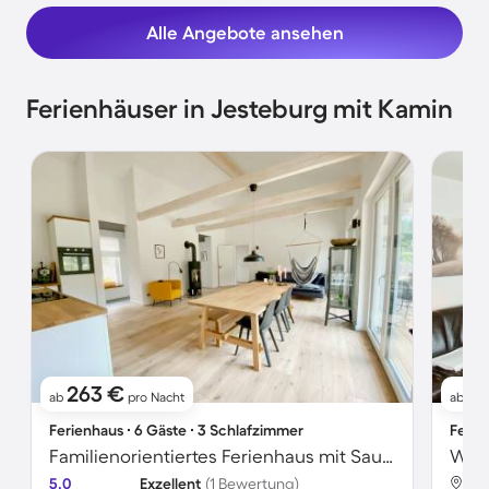
Alle Angebote ansehen
Ferienhäuser in Jesteburg mit Kamin
263 €
8
ab
pro Nacht
ab
Ferienhaus ∙ 6 Gäste ∙ 3 Schlafzimmer
Ferie
Familienorientiertes Ferienhaus mit Sauna, Garten und Terrasse
5.0
Exzellent
(1 Bewertung)
Jes