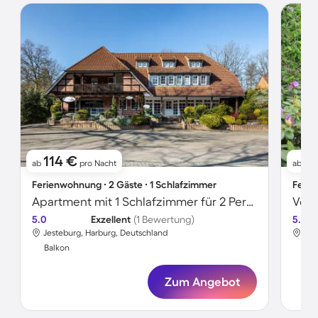
114 €
6
ab
pro Nacht
ab
Ferienwohnung ∙ 2 Gäste ∙ 1 Schlafzimmer
Ferie
Apartment mit 1 Schlafzimmer für 2 Personen
5.0
Exzellent
(1 Bewertung)
5.0
Jesteburg, Harburg, Deutschland
Jes
Balkon
Bal
Zum Angebot