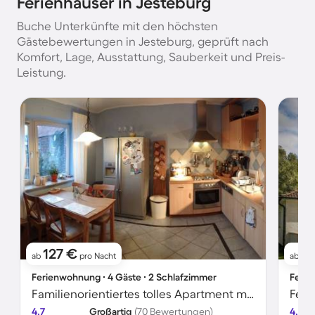
Ferienhäuser in Jesteburg
Buche Unterkünfte mit den höchsten
Gästebewertungen in Jesteburg, geprüft nach
Komfort, Lage, Ausstattung, Sauberkeit und Preis-
Leistung.
127 €
1
ab
pro Nacht
ab
Ferienwohnung ∙ 4 Gäste ∙ 2 Schlafzimmer
Ferie
Familienorientiertes tolles Apartment mit Terrasse, Grill und Garten | Naturblick | Perfekt für die Arbeit von Zuhause | Haustiere sind willkommen
4.7
Großartig
(70 Bewertungen)
4.5