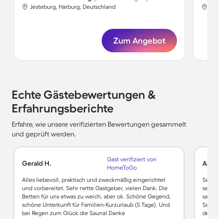
Jesteburg, Harburg, Deutschland
Jes
Zum Angebot
Echte Gästebewertungen &
Erfahrungsberichte
Erfahre, wie unsere verifizierten Bewertungen gesammelt
und geprüft werden.
Gast verifiziert von
Gerald H.
Andre
HomeToGo
Alles liebevoll, praktisch und zweckmäßig eingerichtet
Sehr 
und vorbereitet. Sehr nette Gastgeber, vielen Dank. Die
sehr l
Betten für uns etwas zu weich, aber ok. Schöne Gegend,
sauber
schöne Unterkunft für Familien-Kurzurlaub (5 Tage). Und
Sehens
bei Regen zum Glück die Sauna! Danke
der N