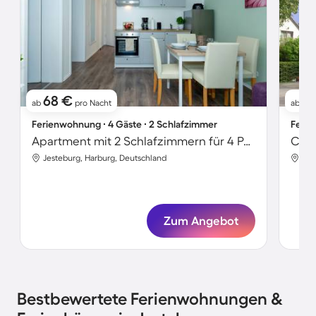
68 €
11
ab
pro Nacht
ab
Ferienwohnung ∙ 4 Gäste ∙ 2 Schlafzimmer
Ferie
Apartment mit 2 Schlafzimmern für 4 Personen
Jesteburg, Harburg, Deutschland
Jes
Zum Angebot
Bestbewertete Ferienwohnungen &