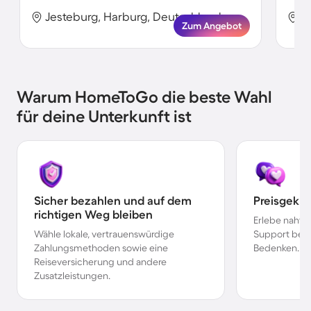
Jesteburg, Harburg, Deutschland
J
Zum Angebot
Warum HomeToGo die beste Wahl
für deine Unterkunft ist
Sicher bezahlen und auf dem
Preisgekr
richtigen Weg bleiben
Erlebe nahtl
Wähle lokale, vertrauenswürdige
Support bei 
Zahlungsmethoden sowie eine
Bedenken.
Reiseversicherung und andere
Zusatzleistungen.