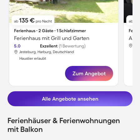
135 €
7
ab
pro Nacht
ab
Ferienhaus ∙ 2 Gäste ∙ 1 Schlafzimmer
Ferie
Ferienhaus mit Grill und Garten
Apar
5.0
Exzellent
(1 Bewertung)
Jes
Jesteburg, Harburg, Deutschland
Hau
Haustier erlaubt
Zum Angebot
Alle Angebote ansehen
Ferienhäuser & Ferienwohnungen
mit Balkon