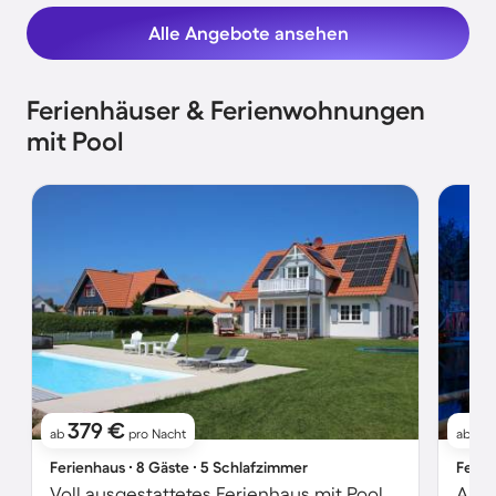
Alle Angebote ansehen
Ferienhäuser & Ferienwohnungen
mit Pool
379 €
2
ab
pro Nacht
ab
Ferienhaus ∙ 8 Gäste ∙ 5 Schlafzimmer
Ferie
Voll ausgestattetes Ferienhaus mit Pool, Sauna und Terrasse
Apar