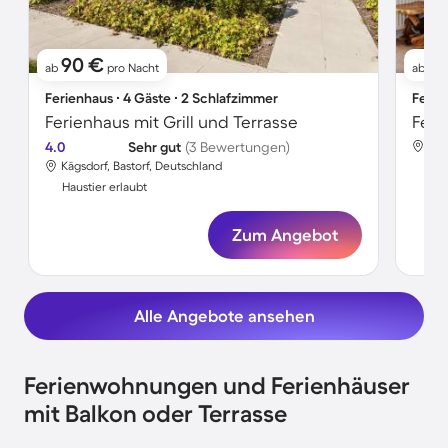
90 €
7
ab
pro Nacht
ab
Ferienhaus ∙ 4 Gäste ∙ 2 Schlafzimmer
Ferie
Ferienhaus mit Grill und Terrasse
4.0
Sehr gut
(3 Bewertungen)
Käg
Kägsdorf, Bastorf, Deutschland
Hau
Haustier erlaubt
Zum Angebot
Alle Angebote ansehen
Ferienwohnungen und Ferienhäuser
mit Balkon oder Terrasse