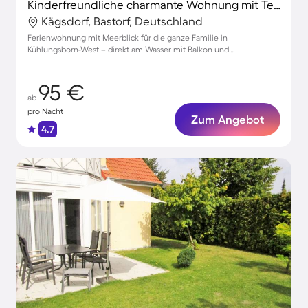
Kinderfreundliche charmante Wohnung mit Terrasse | Strandblick | Strand in der Nähe
Kägsdorf, Bastorf, Deutschland
Ferienwohnung mit Meerblick für die ganze Familie in
Kühlungsborn-West – direkt am Wasser mit Balkon und
Strandzugang für unvergessliche Tage
95 €
ab
pro Nacht
Zum Angebot
4.7