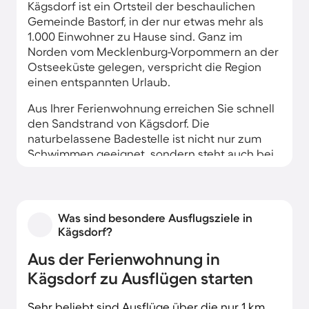
Kägsdorf ist ein Ortsteil der beschaulichen
Gemeinde Bastorf, in der nur etwas mehr als
1.000 Einwohner zu Hause sind. Ganz im
Norden vom Mecklenburg-Vorpommern an der
Ostseeküste gelegen, verspricht die Region
einen entspannten Urlaub.
Aus Ihrer Ferienwohnung erreichen Sie schnell
den Sandstrand von Kägsdorf. Die
naturbelassene Badestelle ist nicht nur zum
Schwimmen geeignet, sondern steht auch bei
Hundebesitzern, Radfahrern und
Naturliebhabern hoch im Kurs. Auch der
Riedensee direkt am Strand ist ein beliebtes
Ziel.
Was sind besondere Ausflugsziele in
Kägsdorf?
Mit einem kurzen Spaziergang aus Ihrer
Unterkunft erreichen Sie die architektonischen
Aus der Ferienwohnung in
Sehenswürdigkeiten wie den Bastorfer
Kägsdorf zu Ausflügen starten
Leuchtturm. Der knapp 21 m hohe Turm ist seit
1878 in Betrieb und gehört zu den kleinsten
Sehr beliebt sind Ausflüge über die nur 1 km