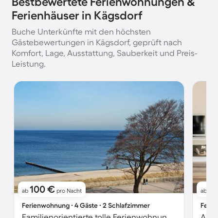
Bestbewertete Ferienwohnungen &
Ferienhäuser in Kägsdorf
Buche Unterkünfte mit den höchsten
Gästebewertungen in Kägsdorf, geprüft nach
Komfort, Lage, Ausstattung, Sauberkeit und Preis-
Leistung.
100 €
8
ab
pro Nacht
ab
Ferienwohnung ∙ 4 Gäste ∙ 2 Schlafzimmer
Ferie
Familienorientierte tolle Ferienwohnung mit Terrasse | Meerblick | Strand in der Nähe
Apar