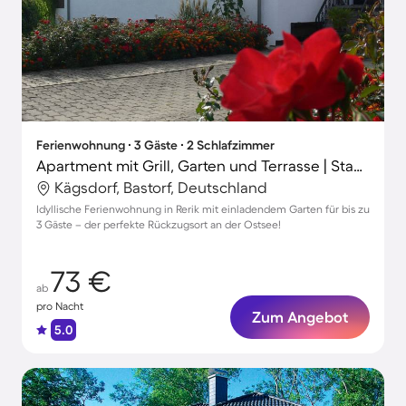
Ferienwohnung ∙ 3 Gäste ∙ 2 Schlafzimmer
Apartment mit Grill, Garten und Terrasse | Stadtblick
Kägsdorf, Bastorf, Deutschland
Idyllische Ferienwohnung in Rerik mit einladendem Garten für bis zu
3 Gäste – der perfekte Rückzugsort an der Ostsee!
73 €
ab
pro Nacht
Zum Angebot
5.0