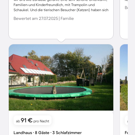
Familien-und Kinderfreundlich, mit Trampolin und
Bewer
Schaukel. Und die tierischen Besucher (Katzen) haben sich
jeden tag ihre Streicheleinheiten abgeholt. Trotz des
Bewertet am 27.07.2025 | Familie
Regenwetters, hatten wir einen schönen Aufenthalt. Wir
kommen gern wieder. :)
91 €
1
ab
pro Nacht
ab
Landhaus ∙ 8 Gäste ∙ 3 Schlafzimmer
Ferie