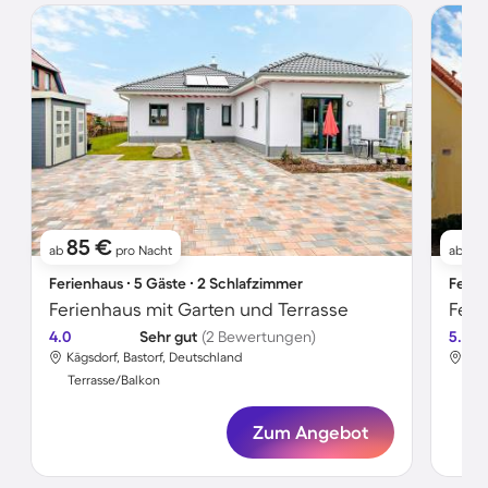
85 €
11
ab
pro Nacht
ab
Ferienhaus ∙ 5 Gäste ∙ 2 Schlafzimmer
Ferie
Ferienhaus mit Garten und Terrasse
Feri
4.0
Sehr gut
(2 Bewertungen)
5.0
Kägsdorf, Bastorf, Deutschland
Käg
Terrasse/Balkon
Ter
Zum Angebot