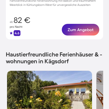
Familienfreundliche Ferienwohnung mit Balkon und traumhaftem
Meerblick in Kühlungsborn-West für unvergessliche Auszeiten
82 €
ab
pro Nacht
Zum Angebot
4.6
Haustierfreundliche Ferienhäuser & -
wohnungen in Kägsdorf