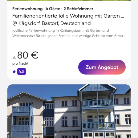
Ferienwohnung ∙ 4 Gäste ∙ 2 Schlafzimmer
Familienorientierte tolle Wohnung mit Garten und Terrasse | Haustiere sind willkommen
Kägsdorf, Bastorf, Deutschland
Idyllische Ferienwohnung in Kühlungsborn mit Garten und
Wellnessoase für die ganze Familie, nur wenige Schritte vom Strand
entfernt
80 €
ab
pro Nacht
Zum Angebot
4.5