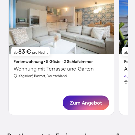
83 €
8
ab
pro Nacht
ab
Ferienwohnung ∙ 5 Gäste ∙ 2 Schlafzimmer
Ferie
Wohnung mit Terrasse und Garten
Kägsdorf, Bastorf, Deutschland
4.7
Käg
Zum Angebot