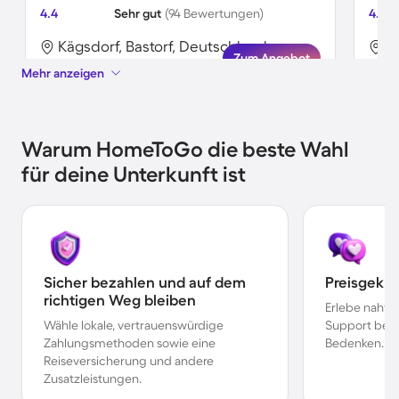
4.4
Sehr gut
(94 Bewertungen)
4.6
Kägsdorf, Bastorf, Deutschland
K
Zum Angebot
Mehr anzeigen
Warum HomeToGo die beste Wahl
für deine Unterkunft ist
Sicher bezahlen und auf dem
Preisgekr
richtigen Weg bleiben
Erlebe nahtl
Wähle lokale, vertrauenswürdige
Support bei 
Zahlungsmethoden sowie eine
Bedenken.
Reiseversicherung und andere
Zusatzleistungen.