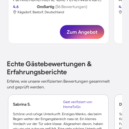
4.6
Großartig
(56 Bewertungen)
4.5
Kägsdorf, Bastorf, Deutschland
Käg
Zum Angebot
Echte Gästebewertungen &
Erfahrungsberichte
Erfahre, wie unsere verifizierten Bewertungen gesammelt
und geprüft werden.
Gast verifiziert von
Sabrina S.
Dirk 
HomeToGo
Schöne und ruhige Unterkunft. Einziges Manko, das beim
Schön
Regen wetter der Eingangsbereich nass ist. Ein kleines
Kägsdo
Vordach vor der Tür wäre klasse. Abgesehen davon, haben
Fuß z
wir uns wie zuhause gefühlt. Eine sehr schöne Unterkunft,
Kühlu