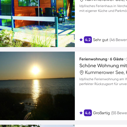
Idyllisches Ferienhaus in Verch
mit eigener Küche und Parkmög
4.2
Sehr gut
(46 Bewe
Ferienwohnung ∙ 6 Gäste ∙
Schöne Wohnung mit 
Kummerower See, 
Idyllische Ferienwohnung am Was
perfekter Rückzugsort für unv
4.6
Großartig
(55 Bewe