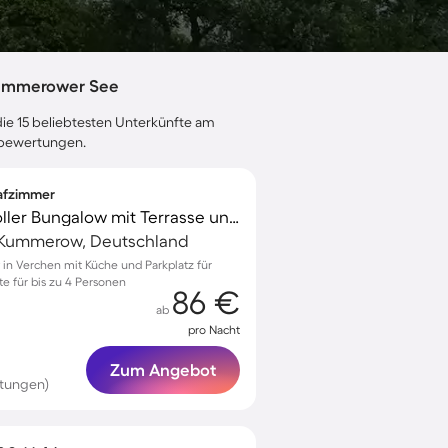
Kummerower See
die 15 beliebtesten Unterkünfte am
ebewertungen.
lafzimmer
Familienorientierter toller Bungalow mit Terrasse und Grill
Kummerow, Deutschland
in Verchen mit Küche und Parkplatz für
 für bis zu 4 Personen
86 €
ab
pro Nacht
Zum Angebot
tungen)