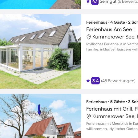
4.1
Sehr gut
(6 Bewert
Ferienhaus ∙ 4 Gäste ∙ 2 S
Ferienhaus Am See I
Kummerower See, 
Idyllisches Ferienhaus in Verch
Familie, inklusive Haustiere w
3.4
(45 Bewertungen)
Ferienhaus ∙ 5 Gäste ∙ 3 S
Ferienhaus mit Grill, 
Kummerower See, 
Ferienhaus mit Meerblick in K
willkommen, idyllischer Gart