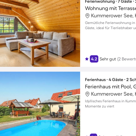
Ferienwohnung ∙ 7 Gäste ∙
Kummerower See, 
Gemütliche Ferienwohnung in S
Gäste, ideal für Tierliebhaber 
4.2
Sehr gut
(2 Bewer
Ferienhaus ∙ 4 Gäste ∙ 2 S
Ferienhaus mit Pool, G
Kummerower See, 
Idyllisches Ferienhaus in Kum
Momente zu viert