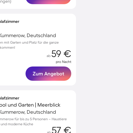
ungen)
chlafzimmer
Kummerow, Deutschland
en mit Garten und Platz für die ganze
illkommen!
59 €
ab
pro Nacht
Zum Angebot
chlafzimmer
Pool und Garten | Meerblick
Kummerow, Deutschland
ummerow für bis zu 5 Personen – Haustiere
en und moderne Küche
57 €
ab