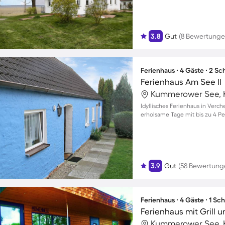
3.8
Gut
(8 Bewertunge
Ferienhaus ∙ 4 Gäste ∙ 2 S
Ferienhaus Am See II
Kummerower See, 
Idyllisches Ferienhaus in Verc
erholsame Tage mit bis zu 4 P
3.9
Gut
(58 Bewertung
Ferienhaus ∙ 4 Gäste ∙ 1 Sc
Ferienhaus mit Grill u
Kummerower See, 