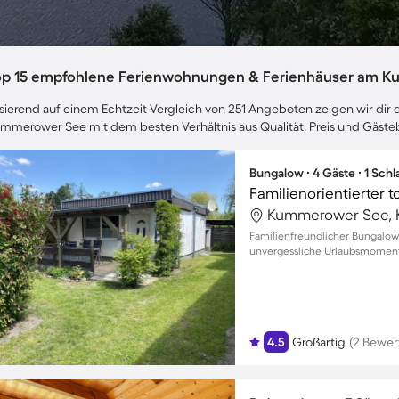
op 15 empfohlene Ferienwohnungen & Ferienhäuser am 
sierend auf einem Echtzeit-Vergleich von 251 Angeboten zeigen wir dir 
mmerower See mit dem besten Verhältnis aus Qualität, Preis und Gäst
Bungalow ∙ 4 Gäste ∙ 1 Sch
Kummerower See, 
Familienfreundlicher Bungalow 
unvergessliche Urlaubsmomente
4.5
Großartig
(2 Bewer