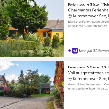
Ferienhaus ∙ 4 Gäste ∙ 1 Sc
Kummerower See, 
Idyllisches Ferienhaus in Verc
entspannte Auszeiten zu viert
4.1
Sehr gut
(52 Bewer
Ferienhaus ∙ 5 Gäste ∙ 3 S
Kummerower See, 
Gemütliches Ferienhaus in Ver
unvergessliche Tage mit bis z