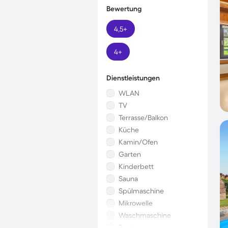
Bewertung
4,5+
4+
Dienstleistungen
WLAN
TV
Terrasse/Balkon
Küche
Kamin/Ofen
Garten
Kinderbett
Sauna
Spülmaschine
Mikrowelle
Waschmaschine
Pool