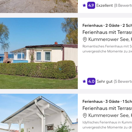
4.9
Exzellent
(8 Bewer
Ferienhaus ∙ 2 Gäste ∙ 2 S
Ferienhaus mit Terrass
Kummerower See, 
Romantisches Ferienhaus mit 
unvergessliche Momente zu zw
4.0
Sehr gut
(5 Bewer
Ferienhaus ∙ 3 Gäste ∙ 1 Sc
Ferienhaus mit Terrass
Kummerower See, 
Idyllisches Ferienhaus in Kumm
unvergessliche Momente zu dri