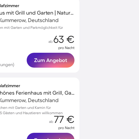
hlafzimmer
Charmantes Ferienhaus mit Grill und Garten | Naturblick
Kummerow, Deutschland
hen mit Garten und Parkmöglichkeit für
63 €
ab
pro Nacht
Zum Angebot
tungen)
chlafzimmer
Voll ausgestattetes schönes Ferienhaus mit Grill, Garten und Terrasse | Hunde erlaubt
Kummerow, Deutschland
chen mit Garten und Kamin für
u 5 Gästen und Haustieren willkommen
77 €
ab
pro Nacht