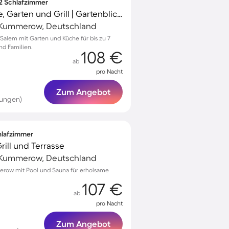
 2 Schlafzimmer
Wohnung mit Terrasse, Garten und Grill | Gartenblick | Haustiere erlaubt
Kummerow, Deutschland
alem mit Garten und Küche für bis zu 7
und Familien.
108 €
ab
pro Nacht
Zum Angebot
tungen)
chlafzimmer
rill und Terrasse
Kummerow, Deutschland
merow mit Pool und Sauna für erholsame
107 €
ab
pro Nacht
Zum Angebot