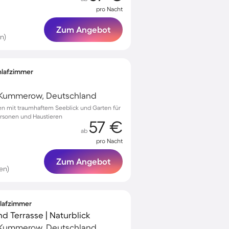
pro Nacht
Zum Angebot
n)
chlafzimmer
Kummerow, Deutschland
hen mit traumhaftem Seeblick und Garten für
ersonen und Haustieren
57 €
ab
pro Nacht
Zum Angebot
en)
hlafzimmer
nd Terrasse | Naturblick
Kummerow, Deutschland