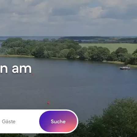
en am
Gäste
Suche