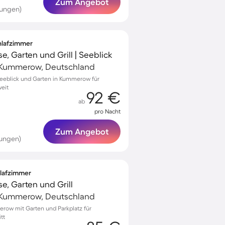
Zum Angebot
tungen)
chlafzimmer
e, Garten und Grill | Seeblick
Kummerow, Deutschland
Seeblick und Garten in Kummerow für
eit
92 €
ab
pro Nacht
Zum Angebot
tungen)
hlafzimmer
e, Garten und Grill
Kummerow, Deutschland
erow mit Garten und Parkplatz für
tt