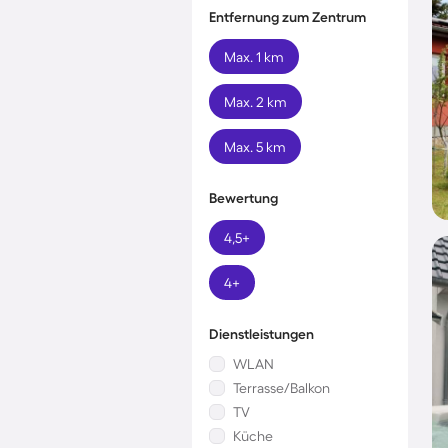
Entfernung zum Zentrum
Max. 1 km
Max. 2 km
Max. 5 km
Bewertung
4,5+
4+
Dienstleistungen
WLAN
Terrasse/Balkon
TV
Küche