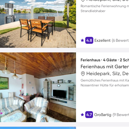
Romantische Ferienwohnung mit
Strandliebhaber
4.8
Exzellent
(6 Bewer
Ferienhaus ∙ 4 Gäste ∙ 2 S
Ferienhaus mit Garten
Heidepark, Silz, D
Gemütliches Ferienhaus mit Ka
Nossentiner Hütte für erholsam
4.7
Großartig
(9 Bewer