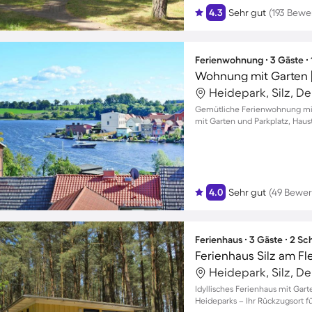
4.3
Sehr gut
(193 Bewe
Ferienwohnung ∙ 3 Gäste ∙
Wohnung mit Garten |
Heidepark, Silz, D
Gemütliche Ferienwohnung mit 
mit Garten und Parkplatz, Hau
4.0
Sehr gut
(49 Bewe
Ferienhaus ∙ 3 Gäste ∙ 2 S
Ferienhaus Silz am F
Heidepark, Silz, D
Idyllisches Ferienhaus mit Gart
Heideparks – Ihr Rückzugsort 