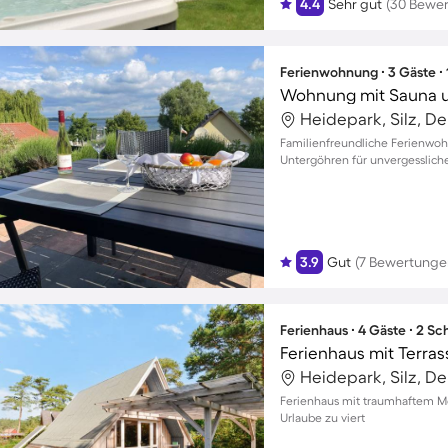
4.4
Sehr gut
(30 Bewe
Ferienwohnung ∙ 3 Gäste ∙
Wohnung mit Sauna un
Heidepark, Silz, D
Familienfreundliche Ferienwoh
Untergöhren für unvergesslic
3.9
Gut
(7 Bewertunge
Ferienhaus ∙ 4 Gäste ∙ 2 S
Ferienhaus mit Terrass
Heidepark, Silz, D
Ferienhaus mit traumhaftem Me
Urlaube zu viert