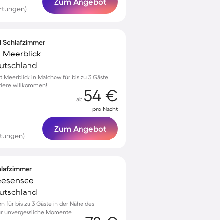
Zum Angebot
rtungen)
 1 Schlafzimmer
 Meerblick
eutschland
Meerblick in Malchow für bis zu 3 Gäste
stiere willkommen!
54 €
ab
pro Nacht
Zum Angebot
rtungen)
chlafzimmer
leesensee
eutschland
en für bis zu 3 Gäste in der Nähe des
für unvergessliche Momente