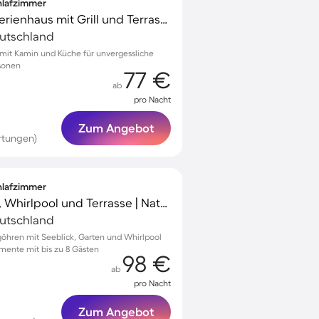
chlafzimmer
Familienorientiertes Ferienhaus mit Grill und Terrasse | Naturblick
eutschland
 mit Kamin und Küche für unvergessliche
sonen
77 €
ab
pro Nacht
Zum Angebot
rtungen)
chlafzimmer
Ferienhaus mit Sauna, Whirlpool und Terrasse | Naturblick
eutschland
rgöhren mit Seeblick, Garten und Whirlpool
mente mit bis zu 8 Gästen
98 €
ab
pro Nacht
Zum Angebot