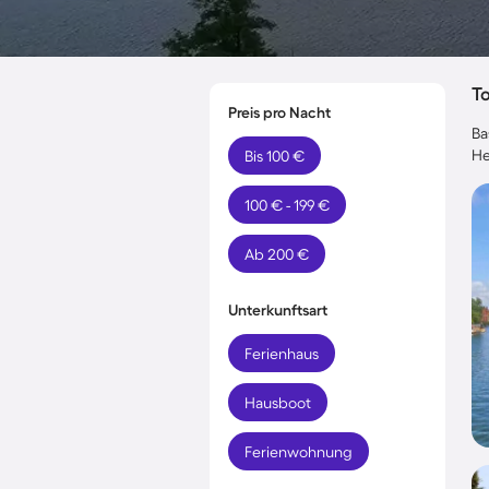
T
Preis pro Nacht
Ba
He
Bis 100 €
100 € - 199 €
Ab 200 €
Unterkunftsart
Ferienhaus
Hausboot
Ferienwohnung