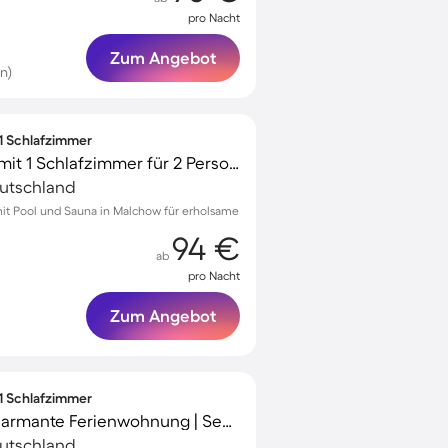
pro Nacht
Zum Angebot
n)
 1 Schlafzimmer
Tolle Ferienwohnung mit 1 Schlafzimmer für 2 Personen
eutschland
t Pool und Sauna in Malchow für erholsame
94 €
ab
pro Nacht
Zum Angebot
 1 Schlafzimmer
Familienorientierte charmante Ferienwohnung | Seeblick
eutschland