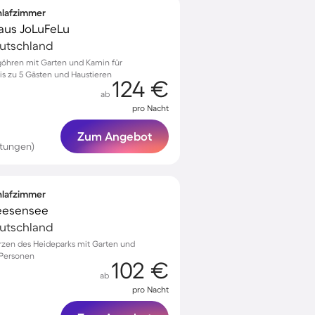
chlafzimmer
aus JoLuFeLu
eutschland
rgöhren mit Garten und Kamin für
s zu 5 Gästen und Haustieren
124 €
ab
pro Nacht
Zum Angebot
tungen)
chlafzimmer
leesensee
eutschland
rzen des Heideparks mit Garten und
 Personen
102 €
ab
pro Nacht