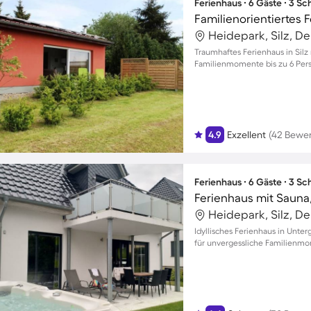
Ferienhaus ∙ 6 Gäste ∙ 3 S
Heidepark, Silz, D
Traumhaftes Ferienhaus in Silz
Familienmomente bis zu 6 Per
4.9
Exzellent
(42 Bewe
Ferienhaus ∙ 6 Gäste ∙ 3 S
Heidepark, Silz, D
Idyllisches Ferienhaus in Unte
für unvergessliche Familienmo