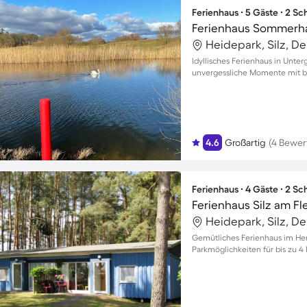
Ferienhaus ∙ 5 Gäste ∙ 2 S
Ferienhaus Sommerh
Heidepark, Silz, D
Idyllisches Ferienhaus in Unte
unvergessliche Momente mit bi
4.6
Großartig
(4 Bewer
Ferienhaus ∙ 4 Gäste ∙ 2 S
Ferienhaus Silz am F
Heidepark, Silz, D
Gemütliches Ferienhaus im He
Parkmöglichkeiten für bis zu 4