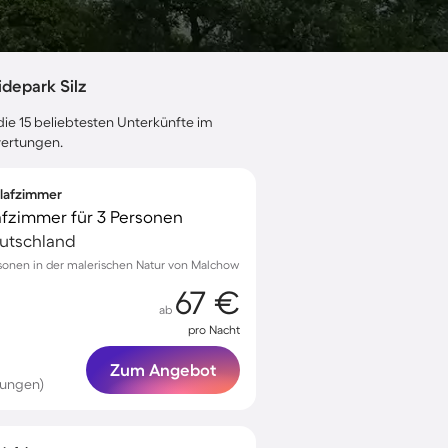
depark Silz
die 15 beliebtesten Unterkünfte im
wertungen.
hlafzimmer
afzimmer für 3 Personen
eutschland
ersonen in der malerischen Natur von Malchow
67 €
ab
pro Nacht
Zum Angebot
tungen)