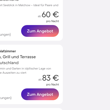
 Seeblick in Malchow – Ideal für Paare und
60 €
ab
pro Nacht
Zum Angebot
tungen)
chlafzimmer
, Grill und Terrasse
eutschland
min und Garten in idyllischer Lage von
e Auszeiten zu viert
83 €
ab
pro Nacht
Zum Angebot
tungen)