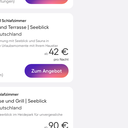
rtungen)
 1 Schlafzimmer
d Terrasse | Seeblick
eutschland
nung mit Seeblick und Sauna in
he Urlaubsmomente mit Ihrem Haustier
42 €
ab
pro Nacht
Zum Angebot
n)
chlafzimmer
e und Grill | Seeblick
eutschland
erblick im Heidepark für unvergessliche
90 €
ab