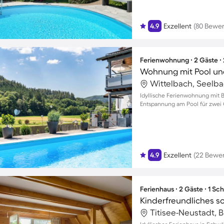
4.9
Exzellent
(80 Bewe
Ferienwohnung ∙ 2 Gäste ∙
Wohnung mit Pool und
Wittelbach, Seelb
Idyllische Ferienwohnung mit B
Entspannung am Pool für zwei 
4.9
Exzellent
(22 Bewe
Ferienhaus ∙ 2 Gäste ∙ 1 Sc