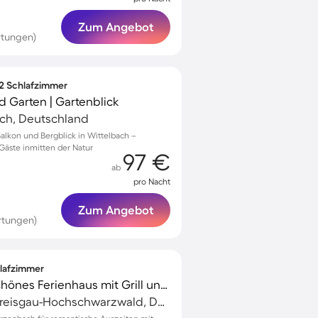
Zum Angebot
rtungen)
 2 Schlafzimmer
 Garten | Gartenblick
ach, Deutschland
alkon und Bergblick in Wittelbach –
Gäste inmitten der Natur
97 €
ab
pro Nacht
Zum Angebot
rtungen)
hlafzimmer
Kinderfreundliches schönes Ferienhaus mit Grill und Garten | Gartenblick | Haustiere erlaubt
Titisee-Neustadt, Breisgau-Hochschwarzwald, Deutschland