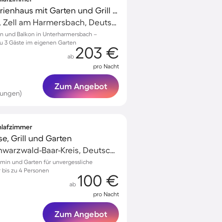
Voll ausgestattetes Ferienhaus mit Garten und Grill | Bergblick
Unterharmersbach, Zell am Harmersbach, Deutschland
in und Balkon in Unterharmersbach –
 zu 3 Gäste im eigenen Garten
203 €
ab
pro Nacht
Zum Angebot
tungen)
chlafzimmer
e, Grill und Garten
Sankt Georgen, Schwarzwald-Baar-Kreis, Deutschland
min und Garten für unvergessliche
 bis zu 4 Personen
100 €
ab
pro Nacht
Zum Angebot