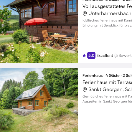
Idyllisches Ferienhaus mit Kam
Erholung mit Bergblick für bis
5.0
Exzellent
(5 Bewer
Ferienhaus ∙ 4 Gäste ∙ 2 S
Ferienhaus mit Terrass
Gemütliches Ferienhaus mit Ka
Auszeiten in Sankt Georgen für