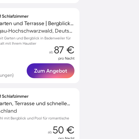
 1 Schlafzimmer
Ferienwohnung mit Garten und Terrasse | Bergblick | Perfekt für die Arbeit von Zuhause | Haustierfreundlich
Badenweiler, Breisgau-Hochschwarzwald, Deutschland
 Garten und Bergblick in Badenweiler für
lt mit Ihrem Haustier
87 €
ab
pro Nacht
Zum Angebot
tungen)
 1 Schlafzimmer
Ferienwohnung mit Garten, Terrasse und schnellem Internet | Bergblick
tschland
hl mit Bergblick und Pool für romantische
50 €
ab
pro Nacht