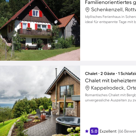
Schenkenzell, Rott
Idyllisches Ferienhaus in Sche
ideal für entspannte Tage mit 
Chalet ∙ 2 Gäste ∙ 1 Schlaf
Kappelrodeck, Ort
Romantisches Chalet mit Bergb
unvergessliche Auszeiten zu z
5.0
Exzellent
(66 Bewe