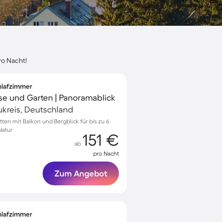
ro Nacht!
chlafzimmer
sse und Garten | Panoramablick
ukreis, Deutschland
tten mit Balkon und Bergblick für bis zu 6
Natur
151 €
ab
pro Nacht
Zum Angebot
chlafzimmer