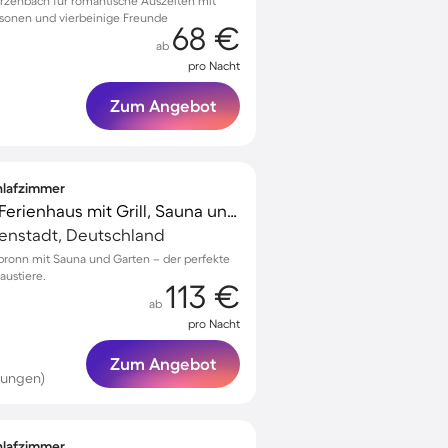
ärzenbach für romantische Auszeiten mit
rsonen und vierbeinige Freunde
68 €
ab
pro Nacht
Zum Angebot
chlafzimmer
Familienfreundliches Ferienhaus mit Grill, Sauna und Terrasse | Hunde erlaubt
denstadt, Deutschland
rsbronn mit Sauna und Garten – der perfekte
austiere.
113 €
ab
pro Nacht
Zum Angebot
tungen)
chlafzimmer