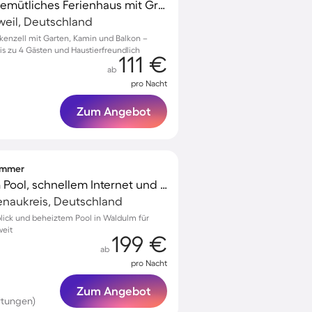
Familienorientiertes gemütliches Ferienhaus mit Grill, Garten und Terrasse | Gartenblick | Haustiere sind willkommen
weil, Deutschland
nkenzell mit Garten, Kamin und Balkon –
bis zu 4 Gästen und Haustierfreundlich
111 €
ab
pro Nacht
Zum Angebot
zimmer
Chalet mit beheiztem Pool, schnellem Internet und Garten | Bergblick
enaukreis, Deutschland
lick und beheiztem Pool in Waldulm für
weit
199 €
ab
pro Nacht
Zum Angebot
rtungen)