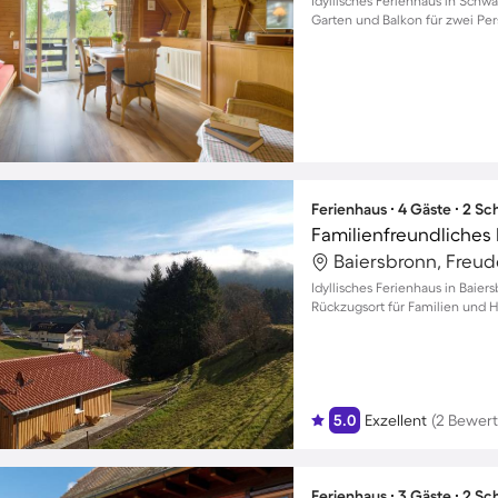
Idyllisches Ferienhaus in Schw
Garten und Balkon für zwei Pe
Ferienhaus ∙ 4 Gäste ∙ 2 S
Baiersbronn, Freu
Idyllisches Ferienhaus in Baie
Rückzugsort für Familien und H
5.0
Exzellent
(2 Bewer
Ferienhaus ∙ 3 Gäste ∙ 2 S