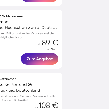
 3 Schlafzimmer
rand
Schluchsee, Breisgau-Hochschwarzwald, Deutschland
mit Balkon und Küche für unvergessliche
idyllischer Natur
89 €
ab
pro Nacht
Zum Angebot
chlafzimmer
e, Garten und Grill
aukreis, Deutschland
s mit Pool und Garten in Mühlenbach – Ihr
 Urlaube mit Haustier!
108 €
ab