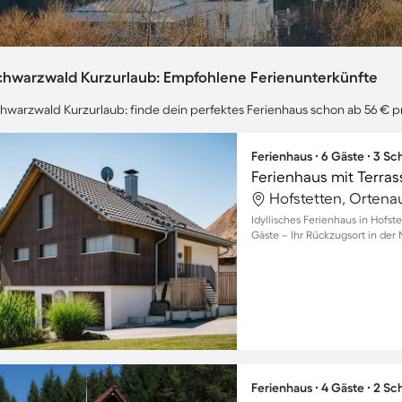
chwarzwald Kurzurlaub: Empfohlene Ferienunterkünfte
hwarzwald Kurzurlaub: finde dein perfektes Ferienhaus schon ab 56 € p
Ferienhaus ∙ 6 Gäste ∙ 3 S
Ferienhaus mit Terra
Hofstetten, Ortena
Idyllisches Ferienhaus in Hofste
Gäste – Ihr Rückzugsort in der 
Ferienhaus ∙ 4 Gäste ∙ 2 S